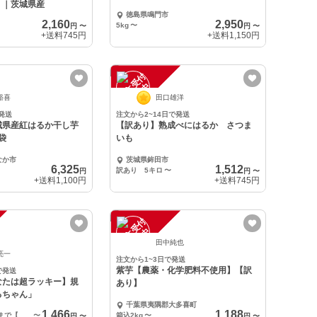
）｜茨城県産
徳島県鳴門市
2,160
2,950
5kg
〜
円
〜
円
〜
+送料
745円
+送料
1,150円
注
文
受
付
停
止
中
裕喜
田口雄洋
発送
注文から2~14日で発送
城県産紅はるか干し芋
【訳あり】熟成べにはるか さつま
×5袋
いも
なか市
茨城県鉾田市
6,325
1,512
訳あり 5キロ
〜
円
円
〜
+送料
1,100円
+送料
745円
注
文
受
付
停
止
中
田中純也
亮一
注文から1~3日で発送
紫芋【農薬・化学肥料不使用】【訳
で発送
なたは超ラッキー】規
あり】
るちゃん」
千葉県夷隅郡大多喜町
1,466
1,188
1箱 箱含めて5kgまで【訳あり品 泥付き】
〜
箱込2kg
〜
円
〜
円
〜