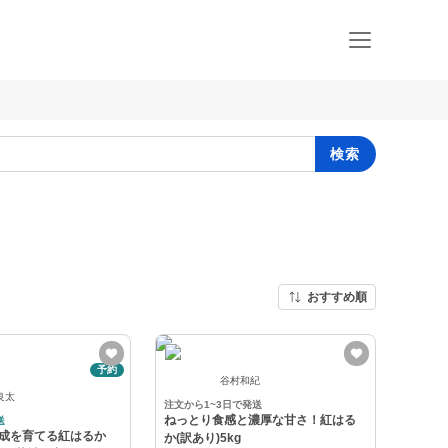
検索
おすすめ順
予約
谷村和紀
良太
注文から1~3日で発送
ねっとり食感と濃厚な甘さ！紅はる
送
熟成を育てる紅はるか
か(訳あり)5kg