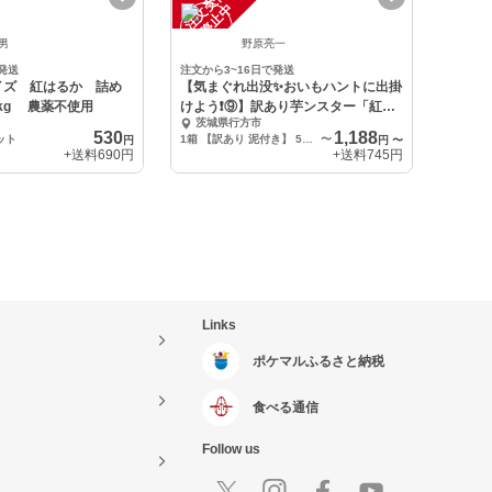
注
文
受
付
停
止
中
典男
野原亮一
発送
注文から3~16日で発送
イズ 紅はるか 詰め
【気まぐれ出没✨おいもハントに出掛
5kg 農薬不使用
けよう❗️⑨】訳あり芋ンスター「紅あ
茨城県行方市
ずま」
530
1,188
ット
1箱 【訳あり 泥付き】 5kgまで
〜
円
円
〜
+送料
690円
+送料
745円
Links
ポケマルふるさと納税
食べる通信
Follow us