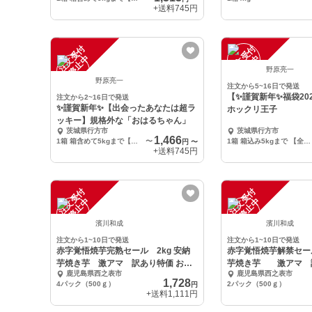
+送料
745円
注
文
受
付
停
止
注
文
受
付
停
止
中
中
野原亮一
野原亮一
注文から5~16日で発送
【✨謹賀新年✨福袋20
注文から2~16日で発送
✨謹賀新年✨【出会ったあなたは超ラ
ホックリ王子
ッキー】規格外な「おはるちゃん」
茨城県行方市
茨城県行方市
1,466
1箱 箱含めて5kgまで【訳あり品 泥付き】
〜
1箱 箱込み5kgまで 【全部入り 泥付き】 サイズ色々(2L～Ｓ)
円
〜
+送料
745円
注
文
受
付
停
止
注
文
受
付
停
止
中
中
濱川和成
濱川和成
注文から1~10日で発送
注文から1~10日で発送
赤字覚悟焼芋完熟セール 2kg 安納
赤字覚悟焼芋解禁セール
芋焼き芋 激アマ 訳あり特価 お取
芋焼き芋 激アマ 
鹿児島県西之表市
鹿児島県西之表市
り寄せ
1,728
4パック（500ｇ）
2パック（500ｇ）
円
+送料
1,111円