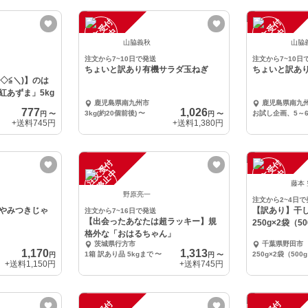
注
文
受
付
停
止
注
文
受
付
停
止
中
中
山脇義秋
山脇
注文から7~10日で発送
注文から7~10日
ちょいと訳あり有機サラダ玉ねぎ
ちょいと訳あ
◇≦＼)】のは
紅あずま」5kg
鹿児島県南九州市
鹿児島県南九
777
1,026
3kg(約20個前後)
〜
お試し企画、5～
円
〜
円
〜
+送料
745円
+送料
1,380円
注
文
受
付
停
止
注
文
受
付
停
止
中
中
藤本
野原亮一
注文から2~4日で
やみつきじゃ
【訳あり】干し
注文から7~16日で発送
【出会ったあなたは超ラッキー】規
250g×2袋（5
格外な「おはるちゃん」
茨城県行方市
千葉県野田市
1,170
1,313
1箱 訳あり品 5kgまで
〜
250g×2袋（500
円
円
〜
+送料
1,150円
+送料
745円