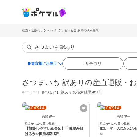
産直・通販のポケマル
さつまいも 訳ありの検索結果
location_on
カテゴリ
東京都にお届け
さつまいも 訳ありの産直通販・
キーワード
さつまいも 訳あり
の検索結果:487件
終了まで3日
終了まで3日
高麗 好一
高麗 好一
注文から1~3日で発送
注文から1~3日で発送
【加熱しやすい細長め】千葉県産紅
‼️ユーザー人気No.1
はるか✨復活感謝祭‼️
✨