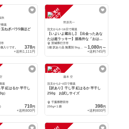
注
文
受
付
停
止
中
義秋
野原亮一
で発送
り玉ねぎバラ5個ほど
注文から5~16日で発送
【いよいよ蔵出し】【出会ったあな
たは超ラッキー】規格外な「おはる
州市
茨城県行方市
ちゃん」
378
1,080
6個入りです。
1箱 訳あり品 無選別 5kgまで
〜
円
円
〜
+送料
1,111円
+送料
745円
注
文
受
付
停
止
中
 空
藤本 空
発送
注文から2~4日で発送
芋 紅はるか 平干し
【訳あり】干し芋 紅はるか 平干し
00g）
250g お試しサイズ
千葉県野田市
710
398
g）
250g×１袋
円
円
+送料
800円
+送料
800円