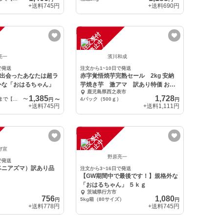
+送料
745円
+送料
690円
注
文
受
付
停
止
中
亮一
濱川和成
で発送
注文から1~10日で発送
【出会ったあなたは超ラ
赤字覚悟焼芋完熟セール 2kg 安納
外な「おはるちゃん」
芋焼き芋 激アマ 訳あり特価 お取
鹿児島県西之表市
り寄せ
1,385
1,728
1箱 箱含めて5kgまで【訳あり品 泥付き】
〜
4パック（500ｇ）
円
〜
円
+送料
745円
+送料
1,111円
注
文
受
付
停
止
中
好宣
野原亮一
で発送
ベニアズマ）訳あり品
注文から3~16日で発送
【GW期間中で最後です！】規格外な
「おはるちゃん」 ５ｋｇ
茨城県行方市
756
1,080
5kg箱（80サイズ）
円
円
+送料
778円
+送料
745円