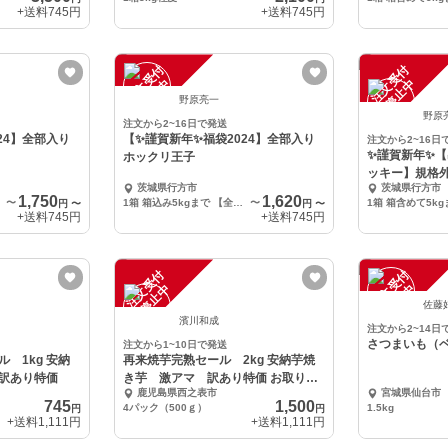
+送料
745円
+送料
745円
注
文
受
付
停
止
注
文
受
付
停
止
中
中
野原亮一
野原
注文から2~16日で発送
24】全部入り
【✨謹賀新年✨福袋2024】全部入り
注文から2~16日
✨謹賀新年✨
ホックリ王子
ッキー】規格
茨城県行方市
茨城県行方市
1,750
1,620
〜
1箱 箱込み5kgまで 【全部入り 泥付き】 サイズ色々(2L～Ｓ)
〜
円
〜
円
〜
+送料
745円
+送料
745円
注
文
受
付
停
止
注
文
受
付
停
止
中
中
佐藤
濱川和成
注文から2~14日
さつまいも（
注文から1~10日で発送
 1kg 安納
再来焼芋完熟セール 2kg 安納芋焼
訳あり特価
き芋 激アマ 訳あり特価 お取り寄
鹿児島県西之表市
宮城県仙台市
せ
745
1,500
4パック（500ｇ）
1.5kg
円
円
+送料
1,111円
+送料
1,111円