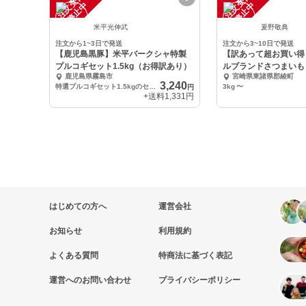
注
文
受
付
停
止
注
文
受
付
停
止
中
中
米平光伸武
爰野敬典
注文から1~3日で発送
注文から3~10日で発送
【鹿児島黒豚】米平バークシャ特製
【訳あって超お買い得
プルコギセット1.5kg（お得訳あり）
ルブランドさつまいも
鹿児島県霧島市
宮崎県東諸県郡綾町
3,240
特選プルコギセット1.5kgのセットになります。
3kg
〜
円
+送料
1,331円
はじめての方へ
運営会社
お知らせ
利用規約
よくある質問
特商法に基づく表記
運営へのお問い合わせ
プライバシーポリシー