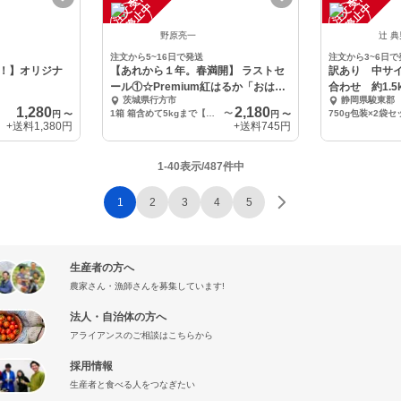
注
文
受
付
停
止
注
文
受
付
停
止
中
中
野原亮一
辻 
注文から5~16日で発送
注文から3~6日で
！】オリジナ
【あれから１年。春満開】 ラストセ
訳あり 中サ
ール①☆Premium紅はるか「おはる
合わせ 約1.
茨城県行方市
静岡県駿東郡
ちゃん」
1,280
2,180
1箱 箱含めて5kgまで【上品 泥付き】大きさ色々(2L～S)
〜
750g包装×2袋セ
円
〜
円
〜
+送料
1,380円
+送料
745円
1-40表示/487件中
1
2
3
4
5
生産者の方へ
農家さん・漁師さんを募集しています!
法人・自治体の方へ
アライアンスのご相談はこちらから
採用情報
生産者と食べる人をつなぎたい