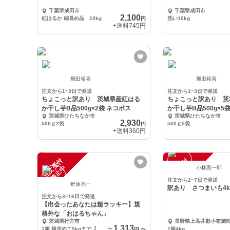
千葉県成田市
千葉県成田市
2,100
紅はるか 細長め品 10kg
洗い10kg
円
+送料
745円
飛田裕喜
飛田裕喜
注文から1~3日で発送
注文から1~3日で発送
ちょこっと訳あり 茨城県産紅はる
ちょこっと訳あり 茨
か干し芋B品500g×2袋 ネコポス
か干し芋B品500g×5
茨城県ひたちなか市
茨城県ひたちなか市
2,930
500ｇ2袋
500ｇ5袋
円
+送料
360円
注
文
受
付
停
止
注
文
受
付
停
止
中
中
小林憲一郎
注文から2~7日で発送
野原亮一
訳あり さつまいも4k
注文から3~16日で発送
【出会ったあなたは超ラッキー】規
格外な「おはるちゃん」
茨城県行方市
長野県上高井郡小布施
1,313
1箱 箱含めて5kgまで【訳あり品 泥付き】
〜
1箱4kg
円
〜