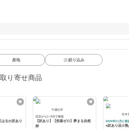
産地
絞り込み
お取り寄せ商品
牛越紀幸
松本
注文から1~5日で発送
✨️紅はるか訳あり
【訳あり】【投薬ゼロ】夢まる自然
2026年11月に発
⭐︎訳あり品☆
卵