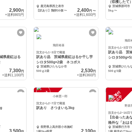
（収穫したて
鹿児島県西之表市
茨城県那珂市
2,900
2,400
【訳あり】鶏卵30個
〜
5kg
〜
円
円
〜
+送料
865円
+送料
1,600円
飛田
飛田裕喜
注文から1~3日で
訳あり品 茨
注文から1~3日で発送
城県産紅はる
訳あり品 茨城県産紅はるか干し芋
シロタ500g
袋
シロタ500g×2袋 ネコポス
茨城県ひたちなか市
茨城県ひたち
7,300
2,530
500ｇ2袋
500ｇ5袋
円
円
+送料
1,100円
+送料
360円
注
文
受
付
停
止
注
文
受
付
停
止
中
中
小林憲一郎
注文から2~7日で発送
野原
g
訳あり さつまいも3kg
注文から2~16日
【出会ったあ
格外な「おは
町
長野県上高井郡小布施町
茨城県行方市
3,500
2,100
1箱3kg程度
円
円