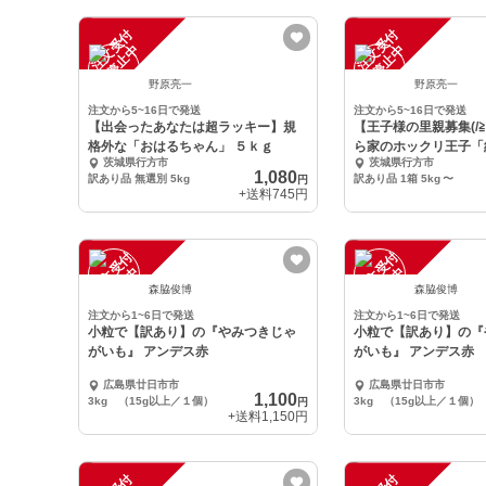
注
文
受
付
停
止
注
文
受
付
停
止
中
中
野原亮一
野原亮一
注文から5~16日で発送
注文から5~16日で発送
【出会ったあなたは超ラッキー】規
【王子様の里親募集(/≧
格外な「おはるちゃん」 ５ｋｇ
ら家のホックリ王子「
茨城県行方市
茨城県行方市
1,080
訳あり品 無選別 5kg
訳あり品 1箱 5kg
〜
円
+送料
745円
注
文
受
付
停
止
注
文
受
付
停
止
中
中
森脇俊博
森脇俊博
注文から1~6日で発送
注文から1~6日で発送
小粒で【訳あり】の『やみつきじゃ
小粒で【訳あり】の『
がいも』 アンデス赤
がいも』 アンデス赤
広島県廿日市市
広島県廿日市市
1,100
3kg （15g以上／１個）
3kg （15g以上／１個）
円
+送料
1,150円