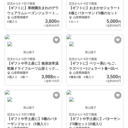
注文から5~7日で発送
注文から3~5日で発送
【ギフトに】果樹園生まれのデラ
【ギフトに】おまかせジェラート
ウェアラムレーズンジェラート6
6個とバターサンド5種のセット
山形県南陽市
山形県南陽市
個セット
3,600
5,000
6個入り
1セット
円
円
+送料
965円
+送料
998円
漆山陽子
漆山陽子
注文から1~3日で発送
注文から3~5日で発送
【ギフトや手土産に】無添加常温
【ギフトに】ベリー系(いちご、
乾燥ドライフルーツ山形ミックス
ラズベリー)ジェラート食べ比べ
山形県南陽市
山形県南陽市
3個セット
3,988
3,500
3個入り 1箱
〜
3種各2個 6個入り
円
〜
円
+送料
745円
+送料
965円
漆山陽子
漆山陽子
注文から1~5日で発送
注文から1~5日で発送
【ギフトや手土産に】5種のバタ
【ギフトや手土産に】バターサン
ーサンドセット（5個入り）
ド5種セット10個入り