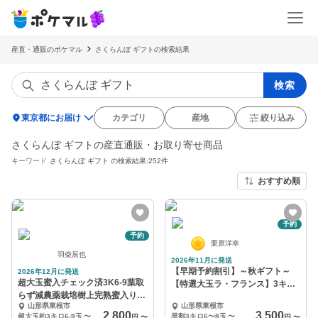
産直・通販のポケマル
さくらんぼ ギフトの検索結果
検索
location_on
東京都にお届け
カテゴリ
産地
絞り込み
さくらんぼ ギフトの産直通販・お取り寄せ商品
キーワード
さくらんぼ ギフト
の検索結果:252件
おすすめ順
予約
予約
栗原洋幸
羽柴辰也
2026年11月に発送
【早期予約割引】～秋ギフト～
2026年12月に発送
超大玉蜜入チェック済3K6-9葉取
【特選大玉ラ・フランス】3キロ
らず減農薬栽培樹上完熟蜜入りサ
6〜8玉４L以上
山形県東根市
山形県東根市
ンふじ ふじ
2,800
3,500
超大玉約3キロ6-9玉
〜
早割3キロ6〜8玉
〜
円
〜
円
〜