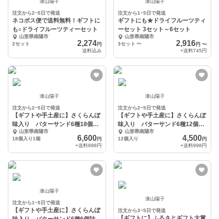
漆山陽子
漆山陽子
注文から2~5日で発送
注文から1~5日で発送
ネコポス便で送料無料！ギフトに
ギフトにも★ドライフルーツティ
も○ドライフルーツティーセット
ーセット 3セット～6セット
山形県南陽市
山形県南陽市
2,274
2,916
2セット
3セット
〜
円
円
〜
送料込み
+送料
745円
漆山陽子
漆山陽子
注文から2~5日で発送
注文から2~5日で発送
【ギフトや手土産に】さくらんぼ
【ギフトや手土産に】さくらんぼ
味入り バターサンド6種18個詰
味入り バターサンド6種12個詰
山形県南陽市
山形県南陽市
合せ
合せ
6,600
4,500
18個入り1箱
12個入り
円
円
+送料
998円
+送料
998円
漆山陽子
漆山陽子
注文から1~5日で発送
【ギフトや手土産に】さくらんぼ
注文から3~5日で発送
【ギフトに】ふるさとギフト大賞