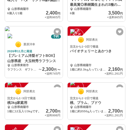
味入り バターサンド6種6個詰合
最高賞◎果樹園生まれの3種のぶ
せ
山形県南陽市
山形県南陽市
どうジェラート
2,400
3,500
6個入り1箱
6個
円
円
+送料
965円
+送料
965円
注
文
受
付
停
止
中
予約
阿部勇次
栗原洋幸
注文から1~3日で発送
バイオチェリーとあかつき
2026年11月に発送
【プレミアム洋梨ギフトBOX】
山形県産 大玉特秀ラフランス
山形県東根市
山形県南陽市
2,300
2,160
ラフランス ギフトBOX
〜
1箱に約3.3kg入っています。
円
〜
円
+送料
745円
+送料
1,261円
注
文
受
付
停
止
注
文
受
付
停
止
中
中
阿部勇次
阿部勇次
注文から1~3日で発送
注文から1~2日で発送
桃3kg家庭用
桃、プラム、ブドウ
山形県南陽市
山形県南陽市
2,700
2,700
1箱に12玉入り3kgです。
1箱に約3550g入っています。
円
円
+送料
998円
+送料
1,261円