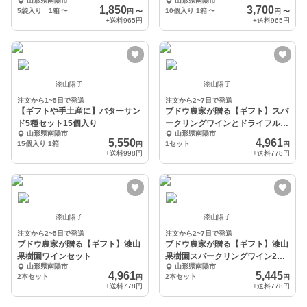
山形県南陽市
山形県南陽市
1,850
3,700
5袋入り 1箱
〜
10個入り 1箱
〜
円
〜
円
〜
+送料
965円
+送料
965円
漆山陽子
漆山陽子
注文から1~5日で発送
注文から2~7日で発送
【ギフトや手土産に】バターサン
ブドウ農家が贈る【ギフト】スパ
ド5種セット15個入り
ークリングワインとドライフルー
山形県南陽市
山形県南陽市
ツセット
5,550
4,961
15個入り 1箱
1セット
円
円
+送料
998円
+送料
778円
漆山陽子
漆山陽子
注文から2~5日で発送
注文から2~7日で発送
ブドウ農家が贈る【ギフト】漆山
ブドウ農家が贈る【ギフト】漆山
果樹園ワインセット
果樹園スパークリングワイン2本
山形県南陽市
山形県南陽市
セット
4,961
5,445
2本セット
2本セット
円
円
+送料
778円
+送料
778円