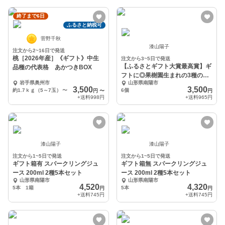
終了まで6日
ふるさと納税可
菅野千秋
漆山陽子
注文から2~16日で発送
桃［2026年産］《ギフト》中生
注文から3~5日で発送
【ふるさとギフト大賞最高賞】ギ
品種の代表格 あかつきBOX
フトに◎果樹園生まれの3種のぶ
岩手県奥州市
山形県南陽市
どうジェラート
3,500
3,500
約1.7ｋｇ（5～7玉）
〜
6個
円
〜
円
+送料
998円
+送料
965円
漆山陽子
漆山陽子
注文から1~5日で発送
注文から1~5日で発送
ギフト箱有 スパークリングジュ
ギフト箱無 スパークリングジュ
ース 200ml 2種5本セット
ース 200ml 2種5本セット
山形県南陽市
山形県南陽市
4,520
4,320
5本 1箱
5本
円
円
+送料
745円
+送料
745円