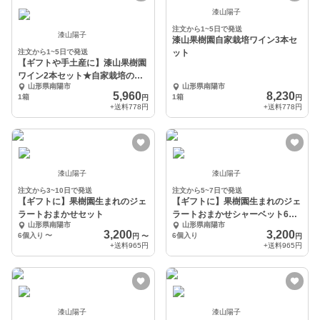
漆山陽子
注文から1~5日で発送
漆山陽子
漆山果樹園自家栽培ワイン3本セ
注文から1~5日で発送
ット
【ギフトや手土産に】漆山果樹園
ワイン2本セット★自家栽培のぶ
山形県南陽市
山形県南陽市
どうのワイン
5,960
8,230
1箱
1箱
円
円
+送料
778円
+送料
778円
漆山陽子
漆山陽子
注文から3~10日で発送
注文から5~7日で発送
【ギフトに】果樹園生まれのジェ
【ギフトに】果樹園生まれのジェ
ラートおまかせセット
ラートおまかせシャーベット6個
山形県南陽市
山形県南陽市
セット
3,200
3,200
6個入り
〜
6個入り
円
〜
円
+送料
965円
+送料
965円
漆山陽子
漆山陽子