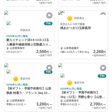
+送料
778円
+送料
778円
阿部勇次
予約
注文から1~3日で発送
桃あかつき13玉家庭用
羽柴辰也
2026年12月に発送
蜜入りチェック済3キロ10-13玉
入農薬半減栽培樹上完熟蜜入り葉
山形県東根市
山形県南陽市
取らずサンふじ
2,500
2,268
3キロ10-13
〜
1箱に13玉入って約2.6kgです。
円
〜
円
+送料
778円
+送料
998円
予約
予約
栗原洋幸
栗原洋幸
2026年11月に発送
【秋ギフト・早期予約割引】山形
2026年11月に発送
【秋ギフト・早期予約割引】
県産 特選ラ・フランス 3kg 10玉
3kg（12玉）芳醇な香り【山形県
前後
山形県東根市
山形県東根市
産 ラ・フランス】
3,200
2,700
早割3キロ10玉
〜
早割3キロ12玉
〜
円
〜
円
〜
+送料
778円
+送料
778円