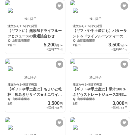
漆山陽子
漆山陽子
注文から1~5日で発送
注文から2~5日で発送
【ギフトに】無添加ドライフルー
【ギフトや手土産にも】バターサ
ツとジュースの厳選詰合わせ
ンド＆ドライフルーツティーの詰
山形県南陽市
山形県南陽市
め合わせ
5,200
3,500
1箱
〜
1箱
〜
円
〜
円
〜
+送料
778円
+送料
965円
漆山陽子
漆山陽子
注文から2~5日で発送
注文から2~5日で発送
【ギフトや手土産に】ちょいと乾
【ギフトや手土産に】果汁100％
杯！飲みきりサイズ★ミニワイン
ぶどうストレートジュース3種3本
山形県南陽市
山形県南陽市
セット
セット
3,500
3,000
1箱
1箱
円
円
+送料
745円
+送料
745円