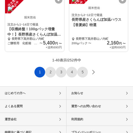
注
文
受
付
停
止
注
文
受
付
停
止
中
中
堀米悠佑
注文から2~12日で発送
堀米悠佑
長野県産さくらんぼ加温ハウス
注文から1~14日で発送
【香夏錦】特選
【収穫終盤！100gパック増量
中！】長野県産さくらんぼ加温ハ
長野県下高井郡山ノ内町
長野県下高井郡山ノ内町
ウス【佐藤錦】特選
5,400
2,160
ご贈答用 化粧箱 300g
〜
200gパック
〜
円
〜
円
〜
+送料
690円
+送料
690円
1-40表示/252件中
1
2
3
4
5
はじめての方へ
お知らせ
よくある質問
運営へのお問い合わせ
運営会社
利用規約
特商法に基づく表記
プライバシーポリシー