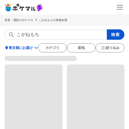
産直・通販のポケマル
こがねもちの検索結果
検索
location_on
東京都にお届け
カテゴリ
産地
絞り込み