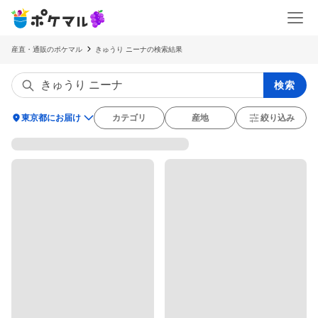
産直・通販のポケマル
きゅうり ニーナの検索結果
検索
location_on
東京都にお届け
カテゴリ
産地
絞り込み