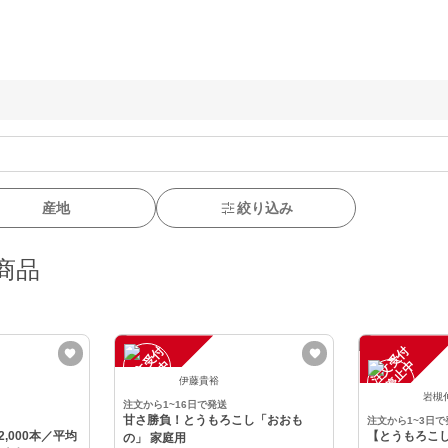
産地
絞り込み
商品
注
文
受
付
停
止
注
文
受
付
停
止
中
中
伊藤貴裕
岩槻
注文から1~16日で発送
甘さ勝負！とうもろこし「おおも
注文から1~3日で
,000本／平均
【とうもろこ
の」 家庭用