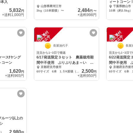
0本入
ィートコーン
山形県寒河江市
千葉県館山市
5,832
2,484
3kg（10本前後）
〜
10本（約3.5kg）
円
円
〜
+送料
1,000円
+送料
998円
注
文
受
付
停
止
注
文
受
付
停
止
中
中
長屋池代子
長屋
注文から1~3日で発送
注文から1~3日で
3ケース❗️ヤング
6/17発送限定３セット 農薬栽培期
6/22発送限
トコーン
間中不使用 ぷりぷりあま～い と
間中不使用 
京都府京丹後市
京都府京丹後
うもろこし
うもろこし
1,620
2,500
60サイズ 6本 1.５K前後（クール便代込）
円
円
+送料
965円
+送料
950円
】フルーツ以上の
シ
2,980
本）
円