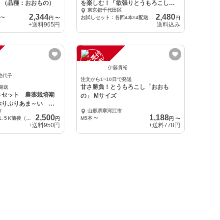
！（品種：おおもの）
を楽しむ！「欲張りとうもろこしの
東京都千代田区
定期便」
2,344
2,480
〜
お試しセット：各回4本×4配送（全4品種）※各月2,480円×2のお支払い※
円
〜
円
+送料
965円
送料込み
注
文
受
付
停
止
中
伊藤貴裕
池代子
注文から1~10日で発送
甘さ勝負！とうもろこし「おおも
発送
定３セット 農薬栽培期
の」 Mサイズ
ぷりぷりあま～い と
市
山形県寒河江市
2,500
1,188
60サイズ 6本 1.５K前後（クール便代込）
M5本
〜
円
円
〜
+送料
950円
+送料
778円