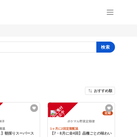
検索
おすすめ順
注
文
受
付
停
止
中
定期
伸洋
ポケマル野菜定期便
発送
1ヶ月に2回定期配送
し】朝採りスーパース
【7・8月に全4回】品種ごとの味わい