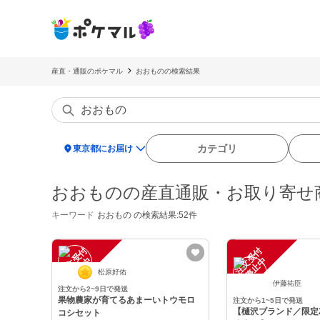
産直・通販のポケマル
おおものの検索結果
location_on
カテゴリ
東京都にお届け
おおものの産直通販・お取り寄せ
キーワード
おおもの
の検索結果:52件
注
文
受
付
停
止
注
文
受
付
停
止
中
中
松原好佑
伊藤祐臣
注文から2~9日で発送
果物農家が育てるあまーいトウモロ
注文から1~5日で発送
【樋沢ブランド／限定2
コシセット