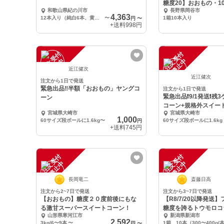
糖度20】おおもの・1
和歌山県紀の川市
長野県岡谷市
4,363
12本入り（純白6本、黄金6本）
〜
1箱10本入り
円
〜
+送料
998円
注
文
受
付
停
止
注
文
受
付
停
止
中
中
近江健次
近江健次
注文から1日で発送
緊急出品‼️半額「おおもの」ヤングコ
注文から1日で発送
緊急出品❗️9/1発送❗️残
ーン
コーン+規格外スイー
宮城県大崎市
宮城県大崎市
1,000
60サイズ段ボールに1.6kg〜
60サイズ段ボールに1.6kg
円
+送料
745円
注
文
受
付
停
止
注
文
受
付
停
止
中
中
長岡竜二
斎藤日高
注文から2~7日で発送
注文から3~7日で発送
【おおもの】糖度２０度前後にもな
【R8/7/20以降発送
る激甘スーパースイートコーン！
糖度を誇るトウモロコ
山形県寒河江市
新潟県新潟市
2,592
3kg/6〜9本
〜
1箱 10本（300〜400g/
円
〜