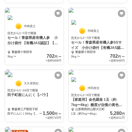
市崎貴之
市崎貴之
注文から1~7日で発送
セール！青森県産有機人参 小
注文から1~7日で発送
セール！青森県産有機人参SSサ
分け袋付 【有機JAS認証】【自
イズ 小分け袋付【有機JAS認
然農法認証】
青森県十和田市
青森県十和田市
証】【自然農法認証】
702
702
3kg
〜
3kg
〜
円
〜
円
〜
+送料
998円
+送料
998円
大久保悠紀
仲田政信
注文から1~16日で発送
田子町産にんにく【バラ】
注文から1~3日で発送
【家庭用】金色羅皇 1玉（約
7kg〜8kg）糖度が自慢の黄色い
青森県三戸郡田子町
山形県西村山郡大江町
果実の大玉西瓜
1,500
5,280
田子にんにく500g【バラ】
〜
1玉（約7kg〜8kg）
円
〜
円
+送料
745円
+送料
931円
終了まで6日