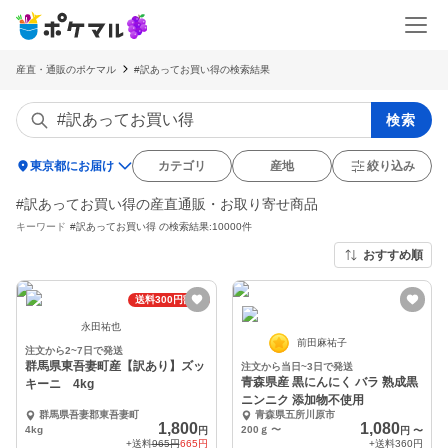
産直・通販のポケマル
#訳あってお買い得の検索結果
検索
location_on
東京都にお届け
カテゴリ
産地
絞り込み
#訳あってお買い得の産直通販・お取り寄せ商品
キーワード
#訳あってお買い得
の検索結果:10000件
おすすめ順
送料300円割引
永田祐也
前田麻祐子
注文から2~7日で発送
群馬県東吾妻町産【訳あり】ズッ
注文から当日~3日で発送
青森県産 黒にんにく バラ 熟成黒
キーニ 4kg
ニンニク 添加物不使用
群馬県吾妻郡東吾妻町
青森県五所川原市
1,800
1,080
4kg
200ｇ
〜
円
円
〜
+送料
965円
665円
+送料
360円