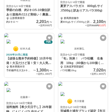
羽柴辰也
注文から1~4日で発送
夏芽アスパラガス 800g(Lサイ
注文から1~6日で発送
季節の白桃 約2キロ5-10個位訳
ズ500gと訳ありアスパラ300g)
あり規格外だけど美味い！農薬半
山形県東根市
群馬県前橋市
減栽培で安心安全
2,201
2,100
約2キロ
〜
夏800g(Lサイズ500gと訳あり300g)
円
〜
円
+送料
998円
+送料
910円
610円
予約
杉本大成
岩村雅弘
2026年10月に発送
注文から2~4日で発送
【頑張る熊本予約特価】10月中旬
「旬」到来！ バラ牡蠣 生食
発！大玉だけど旨！安！大人気で
用 10kg （80個から100個くら
熊本県熊本市
北海道茅部郡森町
す
い）
1,300
7,020
予約極早生大玉4キロ（15個〜25個）
〜
バラ牡蠣10kg
円
〜
円
+送料
1,380円
+送料
1,985円
佐藤康一
市川誉庸
注文から3~16日で発送
送料無料【希少天日干し】26年新
注文から2~10日で発送
茨城県土浦市ブランド認定【市川
物 にんにくバラ 中サイズ