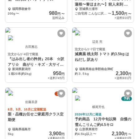
蓮根〜誉ほまれ〜】前人未到 れ
福岡県朝倉市
茨城県土浦市
んこんグランプリ覇者
980
1,500
200g
〜
ご自宅用 こんなに沢山いいの！？Σ（ﾟдﾟlll）
〜
円
〜
円
〜
送料込み
+送料
910円
辺見 亮
吉田雅志
注文から1~7日で発送
減農薬 桃太郎 トマト 約3.5kg は
注文から1~4日で発送
『はみ出し者の矜持』20本 ☆訳
ねだし 訳あり
アリ☆ 曲がり・キズ・大サイズ
新潟県新潟市
福島県南会津郡南会津町
きゅうり
950
2,300
１箱20本(約2kg)
約３.５kg
円
円
+送料
745円
+送料
931円
定期
予約
佐藤辰彦
横尾芳也
8月、9月、10月に定期配送
梨・品種お任せご家庭用クラス定
2026年12月に発送
予約商品 12月中旬以降 自慢の
期便
雪んこりんご約4.5キロ
福島県福島市
山形県東根市
3,900
2,100
5kg
約4.5kg以上
〜
円
円
〜
+送料
931円
+送料
931円