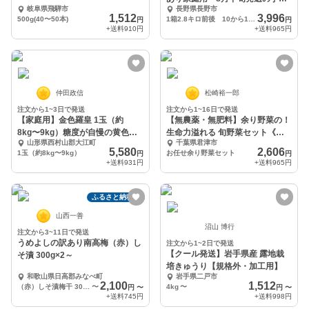
岐阜県飛騨市
長野県長野市
約 2.8キロ
1,512
3,996
500g(40〜50本)
1箱2.8キロ前後 10から12個入り
円
円
+送料
910円
+送料
965円
仲田政信
松崎裕一郎
注文から1~3日で発送
注文から1~16日で発送
【家庭用】金色羅皇 1玉（約
【無農薬・無肥料】余り野菜の！
8kg〜9kg）糖度が自慢の黄色い
生命力溢れる 旬野菜セット《冷
山形県西村山郡大江町
千葉県君津市
果実の大玉西瓜
蔵便》
5,580
2,606
1玉（約8kg〜9kg）
お任せ余り野菜セット
円
円
+送料
931円
+送料
965円
ふるさと納税可
山西一善
沼山 博行
注文から3~11日で発送
うめよしの訳あり南高梅（赤）し
注文から1~2日で発送
【クール発送】岩手県産 露地栽
そ漬 300g×2～
培きゅうり【規格外・加工用】
和歌山県日高郡みなべ町
岩手県二戸市
2,100
1,512
（赤）しそ漬梅干 300g×2
〜
4kg
〜
円
〜
円
〜
+送料
745円
+送料
998円