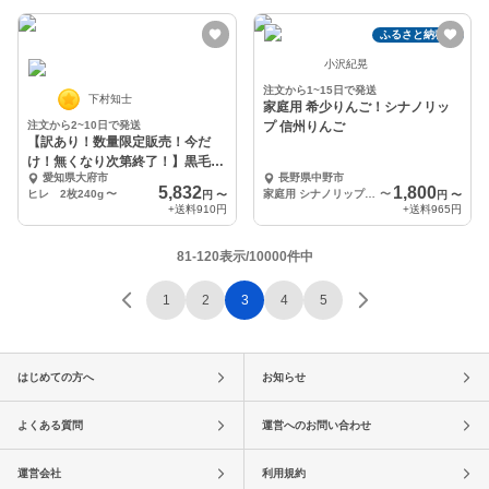
ふるさと納税可
小沢紀晃
注文から1~15日で発送
下村知士
家庭用 希少りんご！シナノリッ
注文から2~10日で発送
プ 信州りんご
【訳あり！数量限定販売！今だ
け！無くなり次第終了！】黒毛和
愛知県大府市
長野県中野市
牛『下村牛』ヒレ
5,832
1,800
ヒレ 2枚240g
〜
家庭用 シナノリップ 約2kg
〜
円
〜
円
〜
+送料
910円
+送料
965円
81-120表示/10000件中
1
2
3
4
5
はじめての方へ
お知らせ
よくある質問
運営へのお問い合わせ
運営会社
利用規約