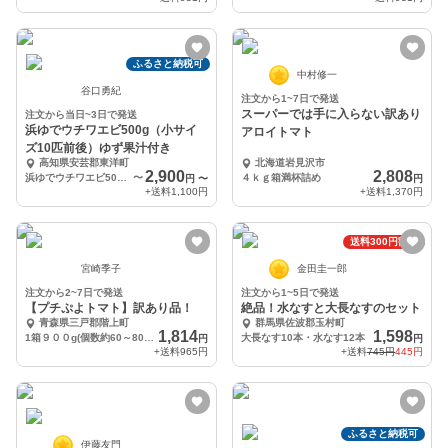
ふるさと納税可
中村修一
谷口勇紀
注文から1~7日で発送
スーパーでは手に入らない訳あり
注文から当日~3日で発送
浜ゆでウチワエビ500g（小サイ
アロイトマト
ズ10匹前後）ゆず果汁付き
高知県安芸郡東洋町
北海道岩見沢市
2,900
2,808
浜ゆでウチワエビ500ｇ10匹前後
〜
４ｋｇ箱満杯詰め
円
〜
円
+送料
1,100円
+送料
1,370円
送料300円割引
宮崎季子
金田圭一郎
注文から2~7日で発送
注文から1~5日で発送
【プチぷよトマト】訳あり品！
絶品！水なすと大長なすのセット
青森県三戸郡階上町
群馬県佐波郡玉村町
1,814
1,598
1箱９００g(個数約60～80個)
大長なす10本・水なす12本
円
円
+送料
965円
+送料
745円
445円
ふるさと納税可
伊藤友門