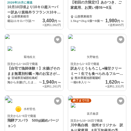
【初回の方限定‼︎】あかつき、ご
2026年10月に発送
10月10日頃より10キロ超スーパ
家庭用、お買い得‼︎6〜8玉
ー訳あり規格外ラフランス10キロ
山形県東根市
山形県東根市
バラ生食加工用
3,400
1,980
箱込11キロバラ詰
〜
1.5kg〜2kg 6個〜8個
〜
円
〜
円
〜
+送料
1,062円
+送料
965円
菊地桂太
矢野敏也
注文から1~16日で発送
注文から1~3日で発送
【自宅で漁師体験！】水揚げその
訳ありとうもろこし⭐︎極甘クリー
まま無選別牡蠣～海のお宝さがし
ミー！生でも食べられるフルーツ
宮城県宮城郡松島町
熊本県菊池郡菊陽町
セット～生牡蠣
とうもろこし
1,940
1,620
海から水揚げしたままの牡蠣 5kg
〜
一箱6本入り
〜
円
〜
円
〜
+送料
1,261円
+送料
1,331円
終了まで7日
水村哲也
坂爪敏彦
注文から1~5日で発送
飛騨アスパラ 500g(細めバージ
注文から10~16日で発送
川中島白桃 信州オリジナル 訳
ョン)
あり家庭用 8月下旬発送の予