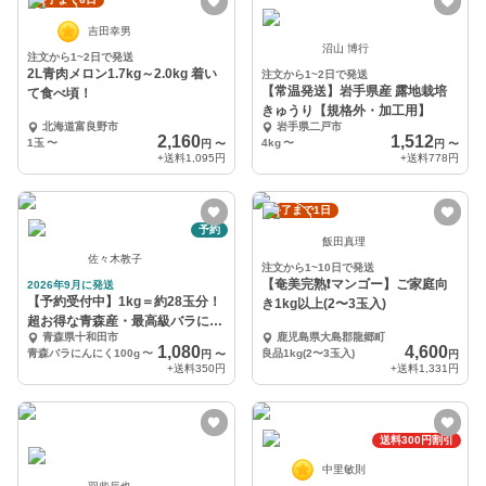
吉田幸男
沼山 博行
注文から1~2日で発送
2L青肉メロン1.7kg～2.0kg 着い
注文から1~2日で発送
【常温発送】岩手県産 露地栽培
て食べ頃！
きゅうり【規格外・加工用】
北海道富良野市
岩手県二戸市
2,160
1,512
1玉
〜
4kg
〜
円
〜
円
〜
+送料
1,095円
+送料
778円
終了まで1日
予約
飯田真理
佐々木教子
注文から1~10日で発送
【奄美完熟❗️マンゴー】ご家庭向
2026年9月に発送
【予約受付中】1kg＝約28玉分！
き1kg以上(2〜3玉入)
超お得な青森産・最高級バラにん
青森県十和田市
鹿児島県大島郡龍郷町
にく
1,080
4,600
青森バラにんにく100g
〜
良品1kg(2〜3玉入)
円
〜
円
+送料
350円
+送料
1,331円
送料300円割引
中里敏則