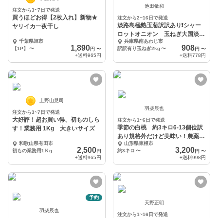
池田敏和
注文から3~7日で発送
買うほどお得【2枚入れ】新物★
注文から2~16日で発送
淡路島極熟玉葱訳訳あり❗️シャー
ヤリイカ一夜干し
ロットオニオン 玉ねぎ大国淡路
千葉県旭市
兵庫県南あわじ市
島からの玉ねぎ‼️
1,890
908
【1P】
〜
訳訳有り玉ねぎ2kg
〜
円
〜
円
〜
+送料
965円
+送料
778円
上野山晃司
羽柴辰也
注文から3~7日で発送
大好評！超お買い得、初ものしら
注文から1~6日で発送
季節の白桃 約3キロ6-13個位訳
す！業務用 1Kg 大きいサイズ
あり規格外だけど美味い！農薬半
和歌山県有田市
山形県東根市
減栽培で安心安全
2,500
3,200
初もの業務用1Ｋg
約3キロ
〜
円
円
〜
+送料
965円
+送料
998円
予約
天野正明
羽柴辰也
注文から1~16日で発送