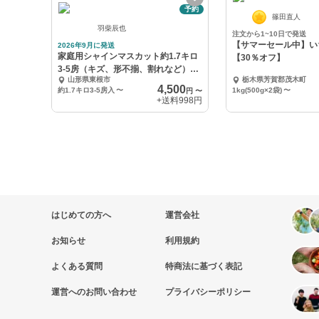
予約
篠田直人
羽柴辰也
注文から1~10日で発送
【サマーセール中】い
2026年9月に発送
家庭用シャインマスカット約1.7キロ
【30％オフ】
3-5房（キズ、形不揃、割れなど）ぶ
山形県東根市
栃木県芳賀郡茂木町
どう
4,500
約1.7キロ3-5房入
〜
1kg(500g×2袋)
〜
円
〜
+送料
998円
はじめての方へ
運営会社
お知らせ
利用規約
よくある質問
特商法に基づく表記
運営へのお問い合わせ
プライバシーポリシー