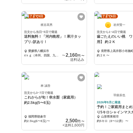
終了まで3日
終了まで6日
梶谷高男
岩井賢一
注文から当日~5日で発送
注文から1~4日で発送
送料無料！「河内晩柑」！果汁タッ
歯ごたえのいい桃 ワ
プリ♪訳あり！
用】 約２Ｋ
愛媛県八幡浜市
長野県上高井郡小布施
2,160
4ｋｇ（本州、四国、九州）
〜
約２Ｋ
〜
円
〜
送料込み
林 誠吾
注文から3~7日で発送
羽柴辰也
これからが旬！幸水梨（家庭用）
約2.5kg(5〜8玉)
2026年9月に発送
予約！ご家庭用まとめ
り5キロシャインマス
福岡県朝倉市
山形県東根市
12房）ぶどう
2,500
約2.5kg(6〜8玉)
〜
約5キロ（8〜12房）
〜
円
〜
+送料
1,600円