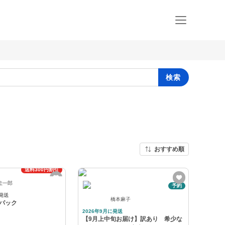
検索
おすすめ順
送料300円割引
圭一郎
予約
発送
橋本麻子
パック
2026年9月に発送
【9月上中旬お届け】訳あり 希少な