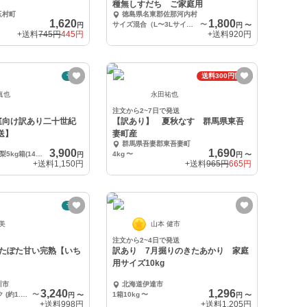
種無しすだち ご家庭用
玉村町
徳島県名東郡佐那河内村
1,620
1,800
サイズ混合（L〜3Lサイズ）1kg
〜
円
円
〜
+送料
745円
445円
+送料
920円
予約
送料300円割引
真也
永田祐也
注文から2~7日で発送
庭向け訳あり二十世紀
【訳あり】 夏秋なす 群馬県東吾
送】
妻町産
群馬県吾妻郡東吾妻町
3,900
1,690
ご家庭向け訳あり梨5kg箱(14～20玉入り)
4kg
〜
円
円
〜
+送料
1,150円
+送料
965円
665円
予約
朱美
山本 健市
注文から2~4日で発送
ぽたぽた甘い完熟【いち
訳あり 7月掘りのきたあかり 家庭
用サイズ10kg
川市
北海道伊達市
3,240
1,296
①約400g×4パック (約1.6kg) 優品 訳あり 規格外 加工用 or ご家庭用
〜
1箱10kg
〜
円
〜
円
〜
+送料
998円
+送料
1,205円