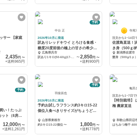
予約
中台 正
寺尾
ッサー 【家庭
2026年10月に発送
注文から1~14日
訳ありレッドキウイ とろける食感・
佐渡島直送！
糖度20度前後の極上の甘さの希少品
き身（500ｇ/
町
広島県呉市
新潟県佐渡市
種
2,435
2,850
訳あり1キロ(50-60g)17-20個
〜
蟹身（500g/1ｐ
円
〜
円
〜
+送料
965円
+送料
900円
予約
亀田
予約
羽柴辰也
注文から1~7日で
【特別栽培】 はち
2026年10月に発送
予約お試しラフランス約3キロ15-22
梅 農家
買い！たっぷ
個位入食べきりサイズがちょうど良
カット（8房〜
い❗️
山形県東根市
和歌山県田辺
12,000
1,800
約3キロ15-22個位
〜
はちみつ梅干 400
円
〜
円
〜
+送料
1,261円
+送料
778円