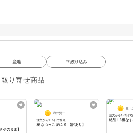
産地
絞り込み
お取り寄せ商品
金田
岩井賢一
注文から1~5日で
絶品！3種なす
注文から1~5日で発送
桃 なつっこ 約２Ｋ 【訳あり】
さそのまま】