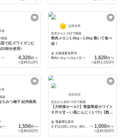
吉田幸男
洋康
注文から1~2日で発送
青肉メロン1.4kg～1.6kg 着いて食べ
で発送
浜茹で紅ズワイガニむ
頃！
約20杯分使用）
北海道富良野市
4,320
1,620
）
〜
青肉1.4kg~1.6kg 1玉
〜
円
〜
円
〜
+送料
910円
+送料
1,095円
夕美
吉田匡宏
発送
みつ梅干 紀州南高
注文から当日~5日で発送
【大特価セール!!】青森県産ホワイト
直送
６片☆甘～い黒にんにく(バラ)【数量
限定】
市
青森県弘前市
1,550
1,000
g
〜
まずはお試し100g（約10日分）【送料360円】※メール便
〜
円
〜
円
〜
+送料
600円
+送料
360円