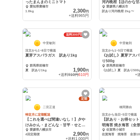
ったまんまのミニトマト
河内晩柑【ほのかな甘
愛知県豊橋市
愛媛県八幡浜市
酸味】
2,300
1.8kg
訳あり河内晩柑 2kg
〜
円
+送料
965円
送料300円割引
中里敏則
中里敏則
注文から1~8日で発送
注文から1~5日で発送
夏芽アスパラガス 訳あり1kg
《お試し》夏芽アスパ
り500g
群馬県前橋市
群馬県前橋市
1,900
夏 訳あり1kg
《お試し》夏 訳あり500
円
+送料
910円
610円
+
定期
二宮正道
橋間勝由
特定月に定期配送
注文から当日~5日で発送
【これを選べば間違いなし！】夕や
【訳あり・お得セット
けみかん・まどんな・甘平・せとか
明海苔 焼き海苔（全形
愛媛県八幡浜市
佐賀県小城市
【定期便】
2,900
4回定期便
佐賀海苔 焼海苔 全形10
円
+送料
1,000円