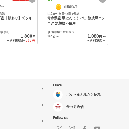
祐也
前田麻祐子
発送
注文から当日~3日で発送
町産【訳あり】ズッキ
青森県産 黒にんにく バラ 熟成黒ニン
ニク 添加物不使用
東吾妻町
青森県五所川原市
1,800
1,080
200ｇ
〜
円
円
〜
+送料
965円
665円
+送料
360円
Links
ポケマルふるさと納税
食べる通信
Follow us