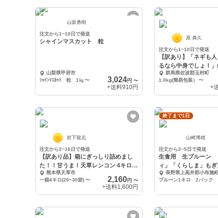
山坂勇樹
注文から1~10日で発送
原 典久
シャインマスカット 粒
注文から1~10日で発送
【訳あり】「ネギも人
るなら中身でしょ！」
山梨県甲府市
群馬県佐波郡玉村町
3,024
ｼｬｲﾝﾏｽｶｯﾄ 粒 1㎏
〜
1.0kg(簡易包装）
〜
円
〜
+送料
910円
+
終了まで1日
岩下龍志
山崎博雄
注文から2~16日で発送
注文から2~5日で発送
【訳あり品】箱にぎっしり詰めまし
生食用 生プルーン 
た！！甘うま！天草レンコン 4キロ以
ィ」「くらしま」もぎ
熊本県天草市
長野県上高井郡小布施
上
2,160
一箱4キロ(20~30節)
〜
プルーン1キロ 2パック
円
〜
+送料
1,600円