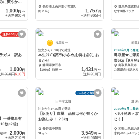
みに爽やかな
長野県上高井郡小布施町
群馬県佐波郡
1,000
1,757
約２Ｋg
なす3種パック
円
〜
円
+送料
900円
+送料
965円
送料300円割引
浅田良一
前田
注文から7~16日で発送
2026年9月に発送
ラガス 訳あ
本生ﾜｻﾋﾞ(訳ｱﾘ)小さめ,お得,お試し,お
鳥取産★ご家
まかせ
梨5kg【9月発
静岡県伊豆市
鳥取県鳥取市
1,000
1,431
g
【100g】前後
〜
円
円
〜
送料
910円
610円
+送料
910円
ふるさと納税可
田中球太朗
渡 
注文から1~16日で発送
2026年9月に発送
【訳あり】白桃 品種は何が届くか
＜9月発送＞
】一番摘み有
お楽しみ ！？3kg
じく】
10枚×2袋）
長野県中野市
和歌山県紀の
2,000
3,549
枚×2
3kg
〜
円
円
〜
+送料
210円
+送料
965円