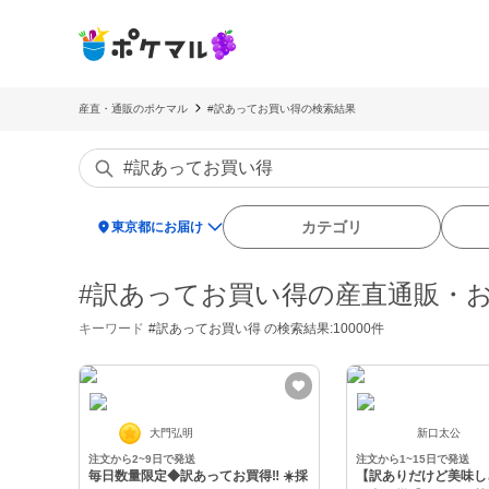
産直・通販のポケマル
#訳あってお買い得の検索結果
location_on
カテゴリ
東京都にお届け
#訳あってお買い得の産直通販・
キーワード
#訳あってお買い得
の検索結果:10000件
大門弘明
新口太公
注文から2~9日で発送
注文から1~15日で発送
毎日数量限定◆訳あってお買得‼️ ☀️採
【訳ありだけど美味し