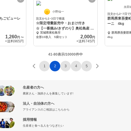
永田
小野仙一
注文から2~7日で
ちごピューレ
群馬県東吾妻
注文から1~3日で発送
☆限定増量販売中・おまけ付き
ーニ 4kg
☆【一番摘み/きずのり】奥松島産 焼
宮城県東松島市
群馬県吾妻郡
海苔10枚入5袋
1,260
2,000
全形10枚入 5袋セット
4kg
円
〜
円
+送料
965円
+送料
745円
41-80表示/10000件中
1
2
3
4
5
生産者の方へ
農家さん・漁師さんを募集しています!
法人・自治体の方へ
アライアンスのご相談はこちらから
採用情報
生産者と食べる人をつなぎたい