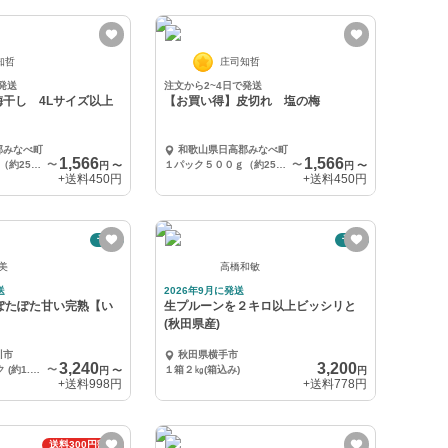
知哲
庄司知哲
発送
注文から2~4日で発送
干し 4Lサイズ以上
【お買い得】皮切れ 塩の梅
郡みなべ町
和歌山県日高郡みなべ町
1,566
1,566
１パック５００ｇ（約25粒前後）
〜
１パック５００ｇ（約25粒前後）
〜
円
〜
円
〜
+送料
450円
+送料
450円
予約
予約
朱美
高橋和敏
送
2026年9月に発送
ぽたぽた甘い完熟【い
生プルーンを２キロ以上ビッシリと
(秋田県産)
川市
秋田県横手市
3,240
3,200
①約400g×4パック (約1.6kg) 優品 訳あり 規格外 加工用 or ご家庭用
〜
１箱２㎏(箱込み)
円
〜
円
+送料
998円
+送料
778円
送料300円割引