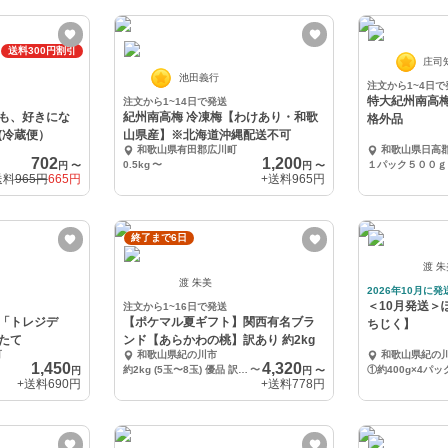
送料300円割引
庄司
池田義行
注文から1~4日で
特大紀州南高梅
注文から1~14日で発送
も、好きにな
紀州南高梅 冷凍梅【わけあり・和歌
格外品
(冷蔵便）
山県産】※北海道沖縄配送不可
和歌山県有田郡広川町
和歌山県日高
702
1,200
0.5kg
〜
円
〜
円
〜
送料
965円
665円
+送料
965円
終了まで6日
渡 
渡 朱美
2026年10月に発
＜10月発送＞
注文から1~16日で発送
「トレジデ
【ポケマル夏ギフト】関西有名ブラ
ちじく】
たて
ンド【あらかわの桃】訳あり 約2kg
町
和歌山県紀の川市
和歌山県紀の
1,450
4,320
約2kg (5玉〜8玉) 優品 訳あり 規格外 ご家庭用
〜
円
円
〜
+送料
690円
+送料
778円