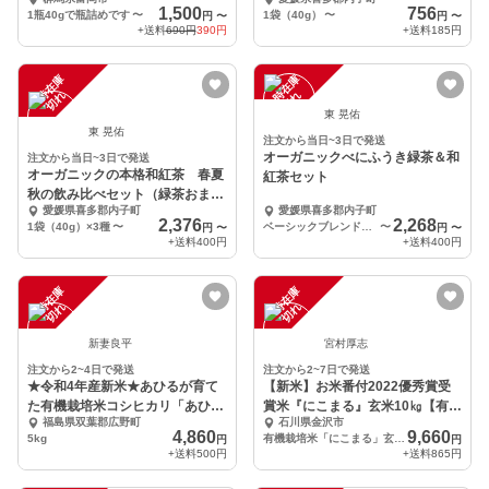
1,500
756
1瓶40gで瓶詰めです
〜
1袋（40g）
〜
円
〜
円
〜
+送料
690円
390円
+送料
185円
一
在
庫
切
一
在
庫
切
時
れ
時
れ
東 晃佑
東 晃佑
注文から当日~3日で発送
オーガニックべにふうき緑茶＆和
注文から当日~3日で発送
オーガニックの本格和紅茶 春夏
紅茶セット
秋の飲み比べセット（緑茶おまけ
愛媛県喜多郡内子町
愛媛県喜多郡内子町
付）
2,376
2,268
1袋（40g）×3種
〜
ベーシックブレンド紅茶、緑茶 各1個
〜
円
〜
円
〜
+送料
400円
+送料
400円
一
在
庫
切
一
在
庫
切
時
れ
時
れ
新妻良平
宮村厚志
注文から2~4日で発送
注文から2~7日で発送
★令和4年産新米★あひるが育て
【新米】お米番付2022優秀賞受
た有機栽培米コシヒカリ「あひ
賞米『にこまる』玄米10㎏【有機
福島県双葉郡広野町
石川県金沢市
る」(5kg)
JAS】
4,860
9,660
5kg
有機栽培米「にこまる」玄米5㎏×2袋
円
円
+送料
500円
+送料
865円