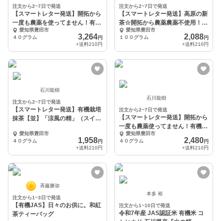
注文から2~7日で発送
注文から2~7日で発送
【スマートレター発送】開拓から
【スマートレター発送】高原の新
一度も農薬を使ってません！有機
茶☆開拓から農薬農薬不使用！有
愛知県豊田市
愛知県豊田市
抹茶特「風華の詩」
機栽培かぶせ茶
3,264
2,088
４０グラム
１００グラム
円
円
+送料
210円
+送料
210円
石川龍樹
石川龍樹
注文から2~7日で発送
【スマートレター発送】有機栽培
注文から2~7日で発送
【スマートレター発送】開拓から
抹茶【並】「涼風の精」（スイー
一度も農薬使ってません！有機抹
ツ料理向）
愛知県豊田市
愛知県豊田市
茶【上】「豊樹の白」
1,958
2,480
４０グラム
４０グラム
円
円
+送料
210円
+送料
210円
斉藤勝弥
本多 裕
注文から1~3日で発送
【有機JAS】日々のお供に。和紅
注文から1~10日で発送
令和7年産 JAS認証米 有機米 コ
茶ティーバッグ