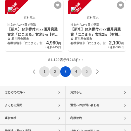
一
在
庫
切
一
在
庫
切
時
れ
時
れ
宮村厚志
宮村厚志
注文から2~7日で発送
注文から2~7日で発送
【新米】お米番付2022優秀賞受
【新米】お米番付2022優秀賞受
賞米『にこまる』玄米5㎏【有機
賞『にこまる』玄米2㎏【有機
石川県金沢市
石川県金沢市
JAS認証】
JAS認証】
4,980
2,100
有機栽培米「にこまる」玄米5㎏
有機栽培米「にこまる」玄米2㎏
円
円
+送料
745円
+送料
690円
81-120表示/1248件中
1
2
3
4
5
はじめての方へ
お知らせ
よくある質問
運営へのお問い合わせ
運営会社
利用規約
特商法に基づく表記
プライバシーポリシー