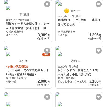
福田伸一
石川龍樹
注文から1~3日で発送
月桂樹(ローリエ )生葉 農薬は
注文から2~7日で発送
開拓から一度も農薬を使ってませ
使ってません
ん！有機栽培・抹茶【特】「風華
愛知県豊田市
埼玉県熊谷市
の詩」
3,389
1,296
４０グラム
１００枚
円
円
+送料
690円
+送料
690円
定期
梅本 修
茅野文三
1ヶ月に1回定期配送
注文から2日で発送
【月１定期】旬の有機野菜セット
戻しいらずの干椎茸どんこ１袋，
8~9品＜有機JAS認証＞
中肉１袋，小粒１袋の3点
京都府京丹後市
大分県佐伯市
2,900
3,186
1箱8~9品
どんこと小粒１００ｇ入りと中肉９０ｇ入りの３袋
円
円
+送料
998円
+送料
660円