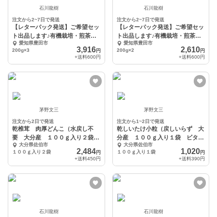
石川龍樹
石川龍樹
注文から2~7日で発送
注文から2~7日で発送
【レターパック発送】ご希望セッ
【レターパック発送】ご希望セッ
ト出品します♪有機栽培・煎茶
ト出品します♪有機栽培・煎茶
愛知県豊田市
愛知県豊田市
【中】３本セット
【中】二本セット
3,916
2,610
200g×3
200g×2
円
円
+送料
600円
+送料
600円
茅野文三
茅野文三
注文から2日で発送
注文から1~2日で発送
乾椎茸 肉厚どんこ（水戻し不
乾しいたけ小粒（戻しいらず 大
要 大分産 １００ｇ入り２袋
分産 １００ｇ入り１袋 ビタミ
大分県佐伯市
大分県佐伯市
ビタミンDが豊富
ンDが豊富な中肉小粒
2,484
1,020
１００ｇ入り２袋
１００ｇ入り１袋
円
円
+送料
450円
+送料
390円
石川龍樹
石川龍樹