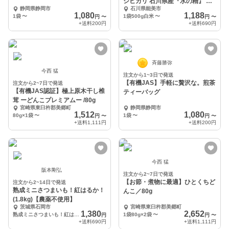
シヒカリ 石川県産『水の精』 無
静岡県静岡市
石川県能美市
洗米対応
1,080
1,188
1袋
〜
1袋500g白米
〜
円
〜
円
〜
+送料
200円
+送料
690円
斉藤勝弥
今西 猛
注文から1~3日で発送
【有機JAS】手軽に贅沢な。煎茶
注文から2~7日で発送
【有機JAS認証】極上原木干し椎
ティーバッグ
茸 ーどんこプレミアムー /80g
宮崎県東臼杵郡美郷町
静岡県静岡市
1,512
1,080
80g×1袋
〜
1袋
〜
円
〜
円
〜
+送料
1,111円
+送料
200円
今西 猛
阪本剛弘
注文から2~7日で発送
【お節・煮物に最適】ひとくちど
注文から2~14日で発送
熟成ミニさつまいも！紅はるか！
んこ／80g
(1.8kg)【農薬不使用】
茨城県石岡市
宮崎県東臼杵郡美郷町
1,380
2,652
熟成ミニさつまいも！紅はるか！(1.8kg)【農薬不使用】
1袋80g×2袋
〜
円
円
〜
+送料
690円
+送料
1,111円