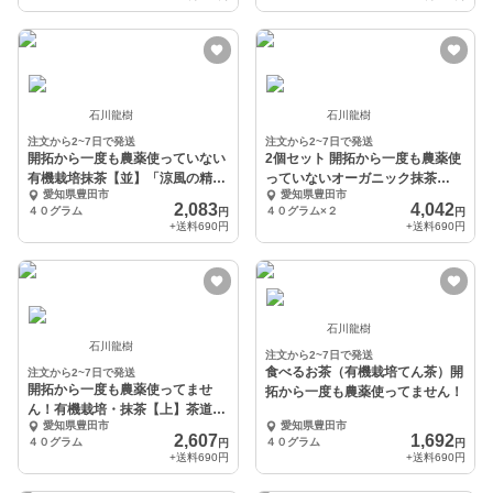
石川龍樹
石川龍樹
注文から2~7日で発送
注文から2~7日で発送
開拓から一度も農薬使っていない
2個セット 開拓から一度も農薬使
有機栽培抹茶【並】「涼風の精」
っていないオーガニック抹茶
愛知県豊田市
愛知県豊田市
（スイーツ料理向け）
【並】スイーツ料理向け
2,083
4,042
４０グラム
４０グラム×２
円
円
+送料
690円
+送料
690円
石川龍樹
石川龍樹
注文から2~7日で発送
食べるお茶（有機栽培てん茶）開
注文から2~7日で発送
開拓から一度も農薬使ってませ
拓から一度も農薬使ってません！
ん！有機栽培・抹茶【上】茶道用
愛知県豊田市
愛知県豊田市
銘「豊樹の白」
2,607
1,692
４０グラム
４０グラム
円
円
+送料
690円
+送料
690円