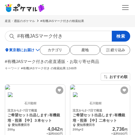
産直・通販のポケマル
#有機JASマーク付きの検索結果
検索
location_on
東京都にお届け
カテゴリ
産地
絞り込み
#有機JASマーク付きの産直通販・お取り寄せ商品
キーワード
#有機JASマーク付き
の検索結果:1248件
おすすめ順
石川龍樹
石川龍樹
注文から2~7日で発送
注文から2~7日で発送
ご希望セット出品します♪有機栽
ご希望セット出品します♪有機栽
培・煎茶 【中】３本セット
培・煎茶 【中】二本セット
愛知県豊田市
愛知県豊田市
4,042
2,736
200g
200g×2
円
円
+送料
690円
+送料
690円