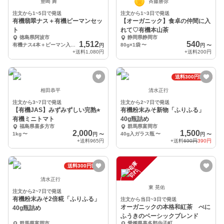
豊崎 舞
斉藤勝弥
注文から1~5日で発送
注文から1~3日で発送
有機翡翠ナス＋有機ピーマンセッ
【オーガニック】食卓の仲間に入
ト
れて♡有機本山茶
徳島県阿波市
静岡県静岡市
1,512
540
有機ナス4本＋ピーマン入るだけ
80g×1袋
〜
円
円
〜
+送料
1,080円
+送料
200円
送料300円割引
相田恭平
清水正行
注文から3~7日で発送
注文から2~7日で発送
【有機JAS】みずみずしい完熟⭐︎
有機粉末みそ新物「ふりふる」
有機ミニトマト
40g瓶詰め
福島県喜多方市
群馬県富岡市
2,000
1,500
1kg
〜
40g入ガラス瓶
〜
円
〜
円
〜
+送料
965円
+送料
690円
390円
一
在
庫
切
送料300円割引
時
れ
清水正行
東 晃佑
注文から2~7日で発送
有機粉末みそ2倍糀「ふりふる」
注文から当日~3日で発送
オーガニックの本格和紅茶 べに
40g瓶詰め
ふうきのベーシックブレンド
群馬県富岡市
愛媛県喜多郡内子町