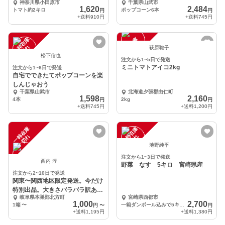
神奈川県小田原市
千葉県山武市
1,620
2,484
トマト約2キロ
ポップコーン6本
円
円
+送料
910円
+送料
745円
一
在
庫
切
一
在
庫
切
時
れ
時
れ
萩原聡子
松下信也
注文から1~5日で発送
ミニトマトアイコ2kg
注文から1~6日で発送
自宅でできたてポップコーンを楽
しんじゃおう
千葉県山武市
北海道夕張郡由仁町
1,598
2,160
4本
2kg
円
円
+送料
745円
+送料
1,200円
一
在
庫
切
一
在
庫
切
時
れ
時
れ
池野純平
注文から1~3日で発送
西内 淳
野菜 なす 5キロ 宮崎県産
注文から2~10日で発送
関東〜関西地区限定発送。今だけ
特別出品。大きさバラバラ訳あり
岐阜県本巣郡北方町
宮崎県西都市
裂果トマト
1,000
2,700
1箱
〜
一箱ダンボール込みで5キロ（25〜35本）
円
〜
円
+送料
1,195円
+送料
1,380円