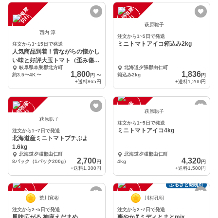
一
在
庫
切
一
在
庫
切
時
れ
時
れ
萩原聡子
西内 淳
注文から1~5日で発送
ミニトマトアイコ箱込み2kg
注文から3~15日で発送
人気商品到着！昔ながらの懐かし
い味と好評大玉トマト（歪み傷な
岐阜県本巣郡北方町
北海道夕張郡由仁町
ど）ほぼ4K
1,800
1,836
約3.5〜4K
〜
箱込み2kg
円
〜
円
+送料
865円
+送料
1,200円
一
在
庫
切
一
在
庫
切
時
れ
時
れ
萩原聡子
萩原聡子
注文から1~5日で発送
ミニトマトアイコ4kg
注文から1~7日で発送
北海道産ミニトマトプチぷよ
1.6kg
北海道夕張郡由仁町
北海道夕張郡由仁町
2,700
4,320
8パック（1パック200g）
4kg
円
円
+送料
1,300円
+送料
1,500円
ふるさと納税可
注
文
受
付
停
止
注
文
受
付
停
止
中
中
荒川寛彬
川村孔明
注文から2~5日で発送
注文から2~7日で発送
風味広がる 神座えだまめ
爽やか❣ミディとまとmix