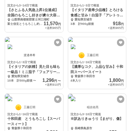
注文から3~14日で発送
注文から1~3日で発送
【さとふる人気急上昇1位達成】
【イタリア産希少品種】とろける
全国のもろこし好きが虜☆大容量
食感と甘み！白茄子「アレトゥー
山梨県南都留郡富士河口湖町
愛知県安城市
約5キロ
サ」
11,570
918
富士信玄とうもろこし約5kg
3本 計900g前後
円
円
+送料
965円
+送料
965円
渡邊孝希
工藤広明
注文から1~3日で発送
注文から1~16日で発送
【イタリアの妖精】見た目も味も
【濃厚なコク、上品な甘み】十和
一級品！ミニ茄子「フェアリーテ
田スーパースイート
愛知県安城市
青森県十和田市
イル」
1,296
1,800
10本 計500g前後
〜
4本入り
円
〜
円
+送料
910円
+送料
965円
工藤広明
稲吉佑亮
注文から1~16日で発送
注文から3~10日で発送
十和田産 とうもろこし【スーパ
※訳ありきゅうり【まがり、傷】
ースィート】
青森県十和田市
長崎県島原市