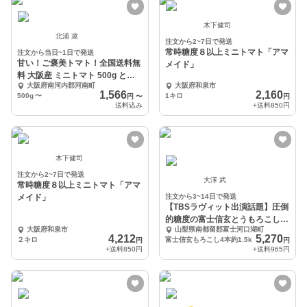
木下健司
北浦 凌
注文から2~7日で発送
常時糖度８以上ミニトマト「アマ
注文から当日~1日で発送
甘い！ご褒美トマト！全国送料無
メイド」
料 大阪産 ミニトマト 500g とま
大阪府南河内郡河南町
大阪府和泉市
と 南河内
1,566
2,160
500g
〜
1キロ
円
〜
円
送料込み
+送料
850円
木下健司
注文から2~7日で発送
大澤 武
常時糖度８以上ミニトマト「アマ
メイド」
注文から3~14日で発送
【TBSラヴィット出演話題】圧倒
的糖度の富士信玄とうもろこしお
大阪府和泉市
山梨県南都留郡富士河口湖町
試4本約1.5kg
4,212
5,270
２キロ
富士信玄もろこし4本約1.5k
円
円
+送料
850円
+送料
965円