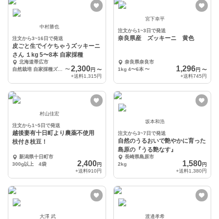
宮下幸平
中村勝也
注文から1~3日で発送
奈良県産 ズッキーニ 黄色
注文から3~16日で発送
皮ごと生でイケちゃうズッキーニ
さん １kg 5〜8本 自家採種
北海道帯広市
奈良県奈良市
2,300
1,296
自然栽培 自家採種ズッキーニさん １ｋｇ ５～8本入り
〜
1kg 4〜6本
〜
円
〜
円
〜
+送料
1,315円
+送料
745円
村山佳宏
坂本和浩
注文から1~5日で発送
越後妻有十日町より農薬不使用
注文から3~7日で発送
自然のうるおいで艶やかに育った
枝付き枝豆！
島原の『うる艶なす』
新潟県十日町市
長崎県島原市
2,400
1,580
300g以上 4袋
2kg
円
円
+送料
910円
+送料
1,380円
大澤 武
渡邊孝希