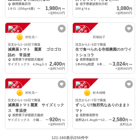
静岡県島田市
岩手県紫波郡矢巾町
1,980
1,080
1キロ（250g×4袋）
〜
200ｇ*4ｐ
円
〜
円
+送料
910円
+送料
965円
注
文
受
付
停
止
注
文
受
付
停
止
中
中
村松克一
田畑純子
注文から1~10日で発送
注文から1~3日で発送
減農薬トマト 麗夏 ゴロゴロ
生で食べられる寺畑農園のホワイ
詰め 常温便
トショコラ
長野県下伊那郡天龍村
長野県飯田市
2,400
3,024
サイズミックス 4,5kg入り
1本450g程度 6本入り
〜
円
円
〜
+送料
745円
+送料
965円
注
文
受
付
停
止
注
文
受
付
停
止
中
中
村松克一
鈴木雄輔
注文から1~10日で発送
注文から1~7日で発送
減農薬トマト麗夏 サイズミック
ずっしり‼️無邪気なありのままト
ス 常温便
マト
長野県下伊那郡天龍村
長野県長野市
920
2,580
サイズミックス 小箱 約1.3kg
〜
送料込⭐︎1.4kg(6〜12個)
〜
円
〜
円
〜
+送料
690円
送料込み
121-160表示/256件中