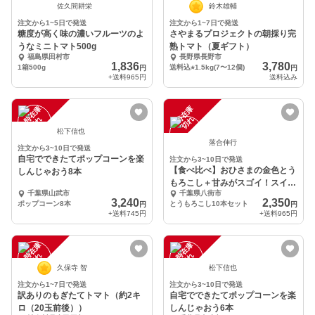
佐久間耕栄
鈴木雄輔
注文から1~5日で発送
注文から1~7日で発送
糖度が高く味の濃いフルーツのよ
さやまるプロジェクトの朝採り完
うなミニトマト500g
熟トマト（夏ギフト）
福島県田村市
長野県長野市
1,836
3,780
1箱500g
送料込⭐︎1.5kg(7〜12個)
円
円
+送料
965円
送料込み
一
在
庫
切
一
在
庫
切
時
れ
時
れ
松下信也
落合伸行
注文から3~10日で発送
自宅でできたてポップコーンを楽
注文から3~10日で発送
【食べ比べ】おひさまの金色とう
しんじゃおう8本
もろこし＋甘みがスゴイ！スイー
千葉県山武市
千葉県八街市
ツコーン
3,240
2,350
ポップコーン8本
とうもろこし10本セット
円
円
+送料
745円
+送料
965円
一
在
庫
切
一
在
庫
切
時
れ
時
れ
久保寺 智
松下信也
注文から1~7日で発送
注文から3~10日で発送
訳ありのもぎたてトマト（約2キ
自宅でできたてポップコーンを楽
ロ（20玉前後））
しんじゃおう6本