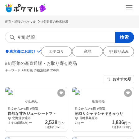
産直・通販のポケマル
#旬野菜の検索結果
検索
location_on
東京都にお届け
カテゴリ
産地
絞り込み
#旬野菜の産直通販・お取り寄せ商品
キーワード
#旬野菜
の検索結果:256件
おすすめ順
小山豪紀
稲吉佑亮
注文から2~4日で発送
注文から1~5日で発送
自然な甘みジューシートマト
朝取りシャキシャキきゅうり
北海道伊達市
長崎県島原市
2,538
1,836
４キロ(箱込み)
〜
2kg
〜
円
〜
円
〜
+送料
1,370円
+送料
1,380円