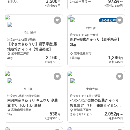
3,500
972
８本入り
2kg20本前後
〜
円
円
〜
+送料
998円
+送料
1,380円
ふるさと納税可
紺野 啓
沼山 博行
注文から1~4日で発送
新鮮⭐︎美味きゅうり【岩手県産】
注文から1~2日で発送
【小さめきゅうり】岩手県産 露
2kg
地栽培きゅうり【常温発送】
岩手県二戸市
岩手県奥州市
2,160
1,296
4kg
1箱2kg
円
円
+送料
778円
+送料
745円
西川康二
中山大輔
注文から当日~2日で発送
注文から1~14日で発送
南河内産きゅうり キュウリ 少農
イボイボが自慢の四葉きゅうり
薬 甘い おいしい 新鮮
数量限定 7月 発送タイミング
和歌山県有田市
茨城県下妻市
おまかせ
538
2,052
1㎏
きゅうり2ｋｇ
〜
円
円
〜
+送料
500円
+送料
965円