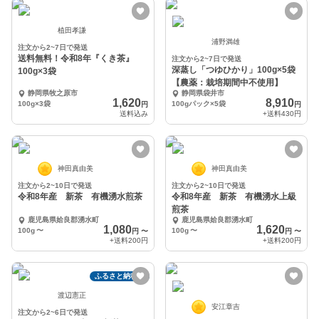
植田孝謙
浦野満雄
注文から2~7日で発送
送料無料！令和8年『くき茶』
注文から2~7日で発送
深蒸し「つゆひかり」100g×5袋
100g×3袋
【農薬：栽培期間中不使用】
静岡県牧之原市
静岡県袋井市
1,620
8,910
100g×3袋
100gパック×5袋
円
円
送料込み
+送料
430円
神田真由美
神田真由美
注文から2~10日で発送
注文から2~10日で発送
令和8年産 新茶 有機湧水煎茶
令和8年産 新茶 有機湧水上級
煎茶
鹿児島県姶良郡湧水町
鹿児島県姶良郡湧水町
1,080
1,620
100g
〜
100g
〜
円
〜
円
〜
+送料
200円
+送料
200円
ふるさと納税可
渡辺憲正
安江章吉
注文から2~6日で発送