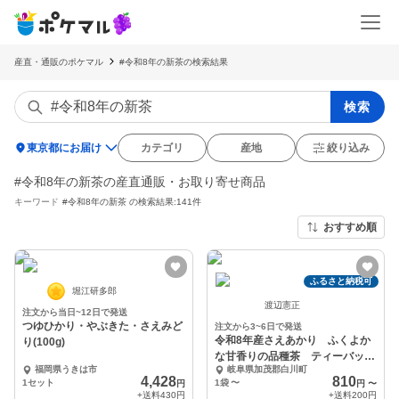
産直・通販のポケマル
#令和8年の新茶の検索結果
検索
location_on
東京都にお届け
カテゴリ
産地
絞り込み
#令和8年の新茶の産直通販・お取り寄せ商品
キーワード
#令和8年の新茶
の検索結果:141件
おすすめ順
ふるさと納税可
堀江研多郎
渡辺憲正
注文から当日~12日で発送
つゆひかり・やぶきた・さえみど
注文から3~6日で発送
令和8年産さえあかり ふくよか
り(100g)
な甘香りの品種茶 ティーバッ
福岡県うきは市
岐阜県加茂郡白川町
グ 冷茶ok
4,428
810
1セット
1袋
〜
円
円
〜
+送料
430円
+送料
200円