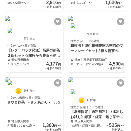
2,916
1,620
100g×2個セット
1袋〈100g〉
〜
円
円
〜
+送料
430円
+送料
430円
矢島真樹
石川龍樹
注文から1~5日で発送
相模湾を望む柑橘農家の季節のマ
注文から2~7日で発送
【レターパック発送】高原の新茶
ーマレードセット3種＆新茶のセ
２個セット☆開拓から農薬不使
ット
愛知県豊田市
神奈川県足柄下郡真鶴町
用！有機栽培かぶせ茶
4,177
4,500
１００グラム×２
マーマレード90㎖×3瓶＆新茶100g×2袋
円
円
+送料
430円
+送料
690円
野村翔一
注文から当日~3日で発送
野村翔一
さやま抹茶 - さえあかり - 30g
注文から当日~3日で発送
【夏季限定｜送料無料】《水出し
お試し》緑茶・紅茶・焙じ茶ティ
埼玉県入間市
埼玉県入間市
ーバッグセット
1,360
525
内容量：30ｇ×1袋
〜
（緑茶・紅茶・焙じ茶）各2個入り 【数量:1】
〜
円
〜
円
〜
+送料
420円
送料込み