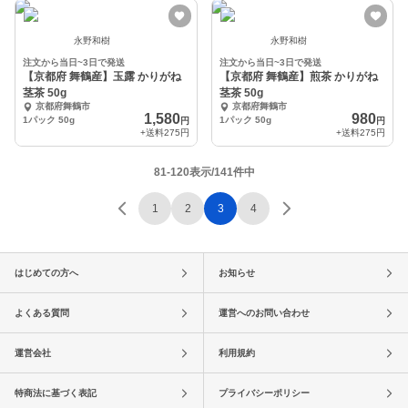
永野和樹
永野和樹
注文から当日~3日で発送
注文から当日~3日で発送
【京都府 舞鶴産】玉露 かりがね
【京都府 舞鶴産】煎茶 かりがね
茎茶 50g
茎茶 50g
京都府舞鶴市
京都府舞鶴市
1,580
980
1パック 50g
1パック 50g
円
円
+送料
275円
+送料
275円
81-120表示/141件中
1
2
3
4
はじめての方へ
お知らせ
よくある質問
運営へのお問い合わせ
運営会社
利用規約
特商法に基づく表記
プライバシーポリシー