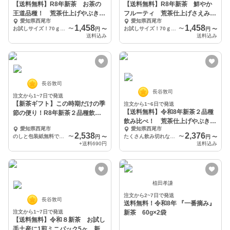
【送料無料】R8年新茶 お茶の
【送料無料】R8年新茶 鮮やか
王道品種！ 荒茶仕上げやぶき
フルーティ 荒茶仕上げさえみど
愛知県西尾市
愛知県西尾市
た
り
1,458
1,458
お試しサイズ！70ｇ×１パック
〜
お試しサイズ！70ｇ×１パック
〜
円
〜
円
〜
送料込み
送料込み
長谷敦司
長谷敦司
注文から1~7日で発送
【新茶ギフト】この時期だけの季
注文から1~6日で発送
【送料無料】令和8年新茶２品種
節の便り！R8年新茶２品種飲み
飲み比べ！ 荒茶仕上げやぶきた
比べ！
愛知県西尾市
愛知県西尾市
＆さえみどり
2,538
2,376
のしと包装紙無料です！50ｇ×2種箱入り
〜
たくさん飲み切れない方に50ｇ×2パック
〜
円
〜
円
〜
+送料
690円
送料込み
植田孝謙
注文から2~7日で発送
長谷敦司
送料無料！令和8年 『一番摘み』
注文から1~7日で発送
新茶 60g×2袋
【送料無料】令和８新茶 お試し
手土産に1煎ミニパック5ヶ 新茶