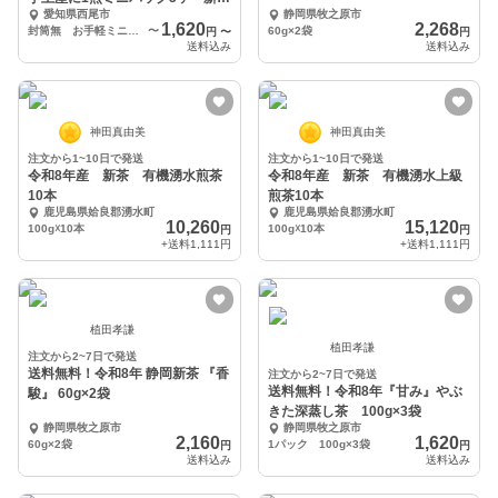
愛知県西尾市
静岡県牧之原市
２品種飲み比べ！
1,620
2,268
封筒無 お手軽ミニパック！ 10ｇ×5パック 計50ｇ
〜
60g×2袋
円
〜
円
送料込み
送料込み
神田真由美
神田真由美
注文から1~10日で発送
注文から1~10日で発送
令和8年産 新茶 有機湧水煎茶
令和8年産 新茶 有機湧水上級
10本
煎茶10本
鹿児島県姶良郡湧水町
鹿児島県姶良郡湧水町
10,260
15,120
100g☓10本
100g☓10本
円
円
+送料
1,111円
+送料
1,111円
植田孝謙
植田孝謙
注文から2~7日で発送
送料無料！令和8年 静岡新茶 『香
注文から2~7日で発送
送料無料！令和8年『甘み』やぶ
駿』 60g×2袋
きた深蒸し茶 100g×3袋
静岡県牧之原市
静岡県牧之原市
2,160
1,620
60g×2袋
1パック 100g×3袋
円
円
送料込み
送料込み