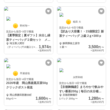
植田 大
野村翔一
注文から1~5日で発送
【訳あり大容量！・15袋限定】新
注文から当日~3日で発送
【夏季限定｜夏ギフト】水出し緑
茶ティーバッグ 上級 2ｇ×300ｐ
茶ティーバッグ２袋セット メッ
埼玉県入間市
静岡県牧之原市
セージ＆名入れOK！
1,974
3,500
（ティーバッグ15個入り×2袋）×1セット＝1箱
１袋
〜
円
円
〜
+送料
800円
+送料
690円
早瀬達哉
永野和樹
注文から当日~4日で発送
2026年産 岡山県産黒豆茶50g
注文から当日~3日で発送
【京都舞鶴産】まろやかで飲みや
クリックポスト発送
すい番茶200g｜毎日の水分補
岡山県勝田郡勝央町
京都府舞鶴市
給・食事のお供に最適
1,600
1,280
50g×3
〜
1パック 200g
〜
円
〜
円
〜
+送料
250円
+送料
295円