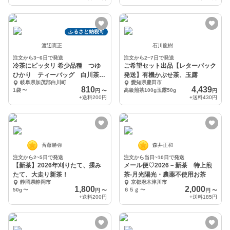
ふるさと納税可
渡辺憲正
石川龍樹
注文から3~6日で発送
注文から2~7日で発送
冷茶にピッタリ 希少品種 つゆ
ご希望セット出品【レターパック
ひかり ティーバッグ 白川茶
発送】有機かぶせ茶、玉露
岐阜県加茂郡白川町
愛知県豊田市
冷茶もOK
810
4,439
1袋
〜
高級煎茶100g玉露50g
円
〜
円
+送料
200円
+送料
430円
斉藤勝弥
森井正和
注文から2~5日で発送
注文から当日~10日で発送
【新茶】2026年刈りたて、揉み
メール便♡2026－新茶 特上煎
たて、大走り新茶！
茶-月光陽光・農薬不使用お茶
静岡県静岡市
京都府木津川市
1,800
2,000
50g
〜
６５ｇ
〜
円
〜
円
〜
+送料
200円
+送料
185円