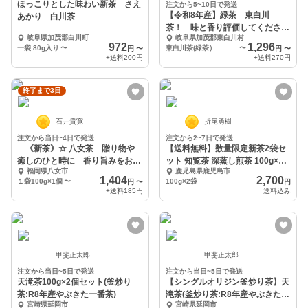
ほっこりとした味わい新茶 さえ
注文から5~10日で発送
【令和8年産】緑茶 東白川
あかり 白川茶
茶！ 味と香り評価してくださ
岐阜県加茂郡白川町
岐阜県加茂郡東白川村
い！
972
1,296
一袋 80g入り
〜
東白川茶(緑茶） 80ｇ×1
〜
円
〜
円
〜
+送料
200円
+送料
270円
終了まで3日
石井貴寛
折尾勇樹
注文から当日~4日で発送
注文から2~7日で発送
《新茶》☆ 八女茶 贈り物や
【送料無料】数量限定新茶2袋セ
癒しのひと時に 香り旨みをお楽
ット 知覧茶 深蒸し煎茶 100g×2
福岡県八女市
鹿児島県鹿児島市
しみ下さい
袋
1,404
2,700
１袋100g×1個
〜
100g×2袋
円
〜
円
+送料
185円
送料込み
甲斐正太郎
甲斐正太郎
注文から当日~5日で発送
注文から当日~5日で発送
天滝茶100g×2個セット(釜炒り
【シングルオリジン釜炒り茶】天
茶:R8年産やぶきた一番茶)
滝茶(釜炒り茶:R8年産やぶきた一
宮崎県延岡市
宮崎県延岡市
番茶)