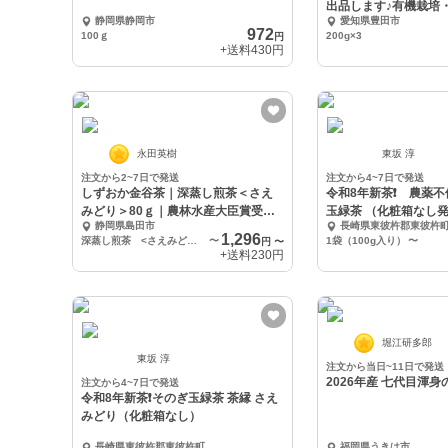
出品します♪有機栽培
静岡県静岡市
愛知県豊田市
本セット
972
100ｇ
200g×3
円
+送料
430円
永田英樹
東坂 淳
注文から2~7日で発送
注文から4~7日で発送
しずおか金谷茶｜深蒸し煎茶＜さえ
令和8年新茶❗️ 農薬
みどり＞80ｇ｜農林水産大臣賞受賞
玉緑茶 （化粧箱なし
静岡県島田市
長崎県東彼杵郡東彼杵
園
1,296
深蒸し煎茶 <さえみどり> 80ｇ平袋×1個（クリックポスト）
〜
1袋（100g入り）
〜
円
〜
+送料
230円
堀江研多郎
東坂 淳
注文から当日~11日で発送
2026年産 七代目渾身
注文から4~7日で発送
令和8年新茶❗️そのぎ玉緑茶 茶縁 さえ
みどり（化粧箱なし）
長崎県東彼杵郡東彼杵町
福岡県うきは市