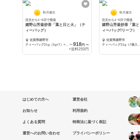
秋月健次
秋月健次
注文から1~5日で発送
注文から1~5日で発送
嬉野山芳釜炒茶「葉と日と火」（テ
嬉野山芳釜炒茶「葉と
ィーバッグ）
ィーバッグ/リーフ）
佐賀県嬉野市
佐賀県嬉野市
918
ティーバッグ21g（3g×7）×1袋
〜
ティーバッグ21g（7個入）×1袋、リーフ5
円
〜
+送料
250円
はじめての方へ
運営会社
お知らせ
利用規約
よくある質問
特商法に基づく表記
運営へのお問い合わせ
プライバシーポリシー