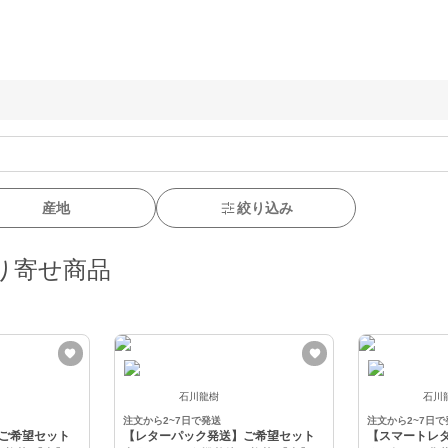
産地
絞り込み
り寄せ商品
石川龍樹
石川
注文から2~7日で発送
注文から2~7日で
ご希望セット
【レターパック発送】ご希望セット
【スマートレ