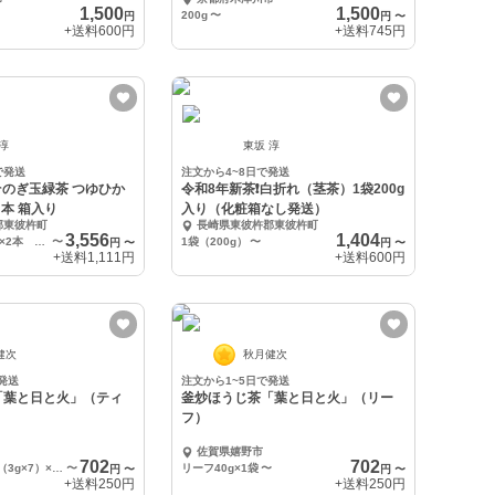
1,500
1,500
200g
〜
円
円
〜
+送料
600円
+送料
745円
 淳
東坂 淳
で発送
注文から4~8日で発送
ぎ玉緑茶 つゆひか
令和8年新茶❗️白折れ（茎茶）1袋200g
r3 本 箱入り
入り（化粧箱なし発送）
郡東彼杵町
長崎県東彼杵郡東彼杵町
3,556
1,404
1袋（100g入り）×2本 箱入り
〜
1袋（200g）
〜
円
〜
円
〜
+送料
1,111円
+送料
600円
健次
秋月健次
発送
注文から1~5日で発送
「葉と日と火」（ティ
釜炒ほうじ茶「葉と日と火」（リー
フ）
佐賀県嬉野市
702
702
ティーバッグ21g（3g×7）×1袋
〜
リーフ40g×1袋
〜
円
〜
円
〜
+送料
250円
+送料
250円