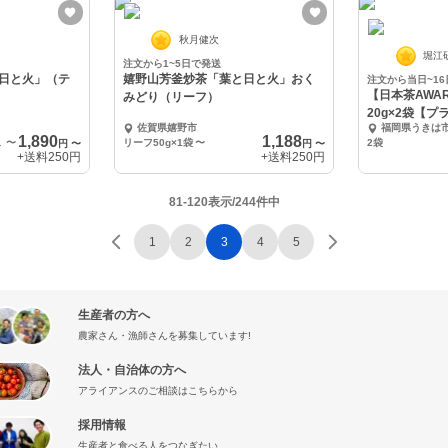
秋月健次
堀江
注文から1~5日で発送
日と火」（テ
嬉野山芳釜炒茶「葉と日と火」おく
注文から当日~1
【日本茶AWA
みどり（リーフ）
20g×2袋【
佐賀県嬉野市
福岡県うきは
1,890
1,188
0g×1袋
〜
リーフ50g×1袋
〜
2袋
円
〜
円
〜
+送料
250円
+送料
250円
81-120表示/244件中
1
2
3
4
5
生産者の方へ
農家さん・漁師さんを募集しています!
法人・自治体の方へ
アライアンスのご相談はこちらから
採用情報
生産者と食べる人をつなぎたい