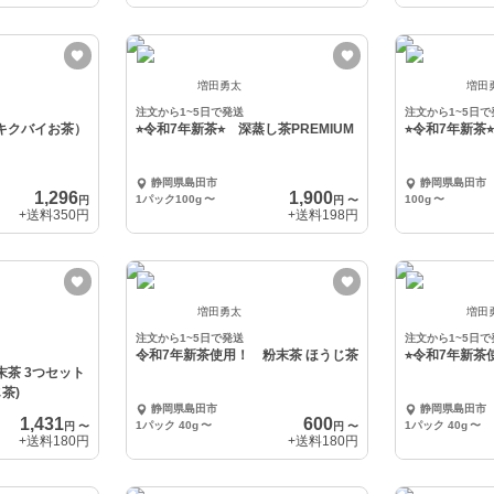
増田勇太
増田
注文から1~5日で発送
注文から1~5日で
（キクバイお茶）
⭐︎令和7年新茶⭐︎ 深蒸し茶PREMIUM
⭐︎令和7年新茶
静岡県島田市
静岡県島田市
1,296
1,900
1パック100g
〜
100g
〜
円
円
〜
+送料
350円
+送料
198円
増田勇太
増田
注文から1~5日で発送
注文から1~5日で
令和7年新茶使用！ 粉末茶 ほうじ茶
⭐︎令和7年新茶
粉末茶 3つセット
茶)
静岡県島田市
静岡県島田市
1,431
600
1パック 40g
〜
1パック 40g
〜
円
〜
円
〜
+送料
180円
+送料
180円