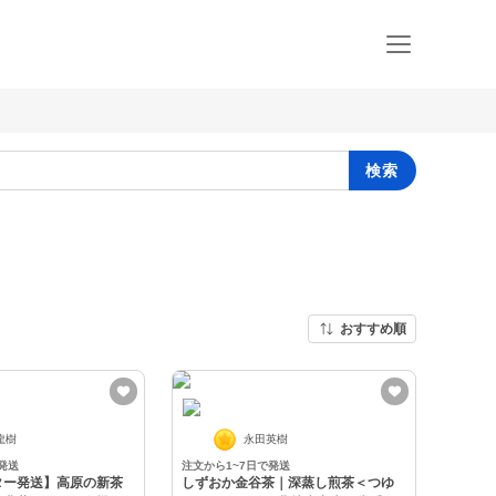
検索
おすすめ順
龍樹
永田英樹
発送
注文から1~7日で発送
ター発送】高原の新茶
しずおか金谷茶｜深蒸し煎茶＜つゆ