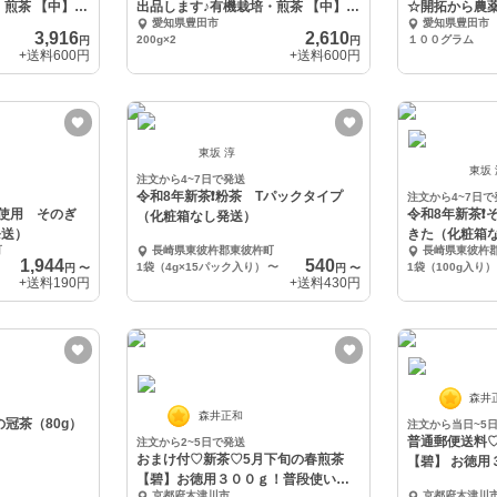
・煎茶 【中】３
出品します♪有機栽培・煎茶 【中】二
☆開拓から農
愛知県豊田市
愛知県豊田市
本セット
培かぶせ茶
3,916
2,610
200g×2
１００グラム
円
円
+送料
600円
+送料
600円
東坂 淳
東坂
注文から4~7日で発送
令和8年新茶❗️粉茶 Tパックタイプ
注文から4~7日で
不使用 そのぎ
令和8年新茶❗️そのぎ
（化粧箱なし発送）
発送）
きた（化粧箱
町
長崎県東彼杵郡東彼杵町
長崎県東彼杵
1,944
540
1袋（4g×15パック入り）
〜
1袋（100g入り）
円
〜
円
〜
+送料
190円
+送料
430円
森井
森井正和
の冠茶（80g）
注文から当日~5
普通郵便送料
注文から2~5日で発送
おまけ付♡新茶♡5月下旬の春煎茶
【碧】 お徳用
【碧】お徳用３００ｇ！普段使い・
農薬不使用お
京都府木津川市
京都府木津川