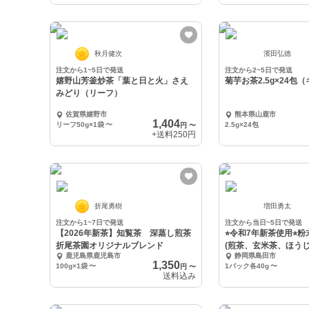
秋月健次
濱田弘徳
注文から1~5日で発送
注文から2~5日で発送
嬉野山芳釜炒茶「葉と日と火」さえ
菊芋お茶2.5g×24包
みどり（リーフ）
佐賀県嬉野市
熊本県山鹿市
1,404
リーフ50g×1袋
〜
2.5g×24包
円
〜
+送料
250円
折尾勇樹
増田勇太
注文から1~7日で発送
注文から当日~5日で発送
【2026年新茶】知覧茶 深蒸し煎茶
⭐︎令和7年新茶使用⭐︎
折尾茶園オリジナルブレンド
(煎茶、玄米茶、ほうじ
鹿児島県鹿児島市
静岡県島田市
1,350
100g×1袋
〜
1パック各40g
〜
円
〜
送料込み