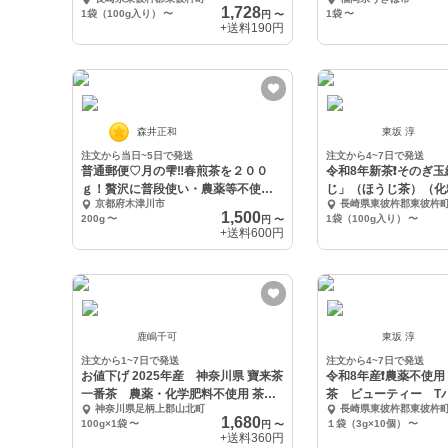
1,728
1袋（100g入り）
〜
1袋
〜
円
〜
+送料
190円
森井正和
東坂 淳
注文から当日~5日で発送
注文から4~7日で発送
普通郵便♡月の雫‼春煎茶を２００
令和8年新茶❗️そのぎ玉緑茶 
ｇ！贅沢に普段使い・農薬等不使用
じ」（ほうじ茶）（化
京都府木津川市
長崎県東彼杵郡東彼杵
お茶
送）
1,500
200g
〜
1袋（100g入り）
〜
円
〜
+送料
600円
鹿嶋千可
東坂 淳
注文から1~7日で発送
注文から4~7日で発送
お値下げ 2025年産 神奈川県 寶来茶
令和8年産❗️農薬不使
一番茶 農薬・化学肥料不使用 茶畑
茶 ビューティー T
神奈川県足柄上郡山北町
長崎県東彼杵郡東彼杵
再生
なし）
1,680
100g×1袋
〜
１袋（3g×10個）
〜
円
〜
+送料
360円