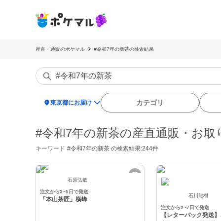
産直・通販のポケマル
#令和7年の新茶の検索結果
location_on
カテゴリ
東京都にお届け
#令和7年の新茶の産直通販・お取
キーワード
#令和7年の新茶
の検索結果:244件
石原弘敏
注文から3~5日で発送
石川龍樹
「本山茶匠」横峰
注文から2~7日で発送
【レターパック発送】