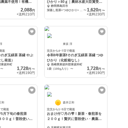
薬農薬不使用！有機栽
ひかり＞80ｇ｜農林水産大臣賞受賞
静岡県島田市
園
2,088
1,620
深蒸し煎茶<つゆひかり> 80ｇ平袋×1個（クリックポスト）
〜
円
円
〜
+送料
210円
+送料
230円
 淳
東坂 淳
発送
注文から4~7日で発送
玉緑茶 茶縁 やぶ
令和8年新茶❗️そのぎ玉緑茶 茶縁 つゆ
なし発送）
ひかり（化粧箱なし）
郡東彼杵町
長崎県東彼杵郡東彼杵町
1,728
1,728
〜
1袋（100g入り）
〜
円
〜
円
〜
+送料
190円
+送料
190円
正和
森井正和
日で発送
注文から1~5日で発送
♡5月下旬の春煎茶
おまけ付♡月の雫！新茶・春煎茶を
３００ｇ！普段使い・
２００ｇ！贅沢に普段使い・農薬等
茶
不使用
市
京都府木津川市