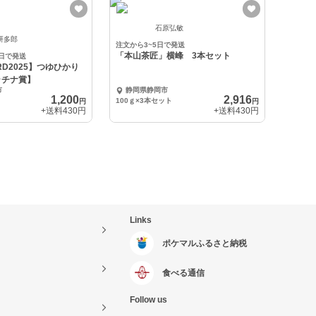
石原弘敏
研多郎
注文から3~5日で発送
「本山茶匠」横峰 3本セット
6日で発送
RD2025】つゆひかり
プラチナ賞】
市
静岡県静岡市
1,200
2,916
100ｇ×3本セット
円
円
+送料
430円
+送料
430円
Links
ポケマルふるさと納税
食べる通信
Follow us