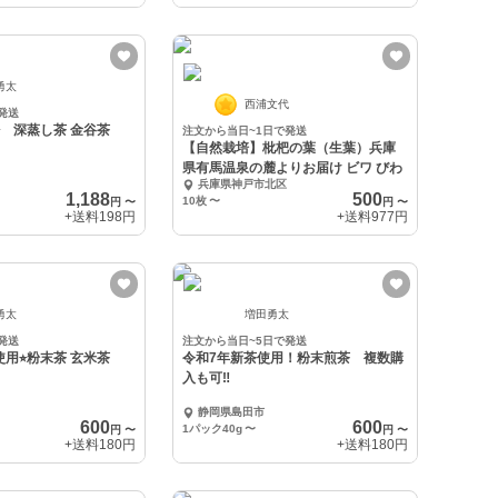
勇太
西浦文代
発送
⭐︎ 深蒸し茶 金谷茶
注文から当日~1日で発送
【自然栽培】枇杷の葉（生葉）兵庫
県有馬温泉の麓よりお届け ビワ びわ
兵庫県神戸市北区
1,188
500
10枚
〜
円
〜
円
〜
+送料
198円
+送料
977円
勇太
増田勇太
発送
注文から当日~5日で発送
使用⭐︎粉末茶 玄米茶
令和7年新茶使用！粉末煎茶 複数購
入も可‼︎
静岡県島田市
600
600
1パック40g
〜
円
〜
円
〜
+送料
180円
+送料
180円