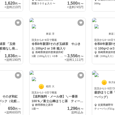
農薬不使用お茶
1,620
1,500
茶葉３００ｇ入り
〜
300g
円
〜
円
〜
+送料
210円
+送料
745円
東坂 淳
東坂
注文から4~8日で発送
注文から5~10日
「玉焙
令和8年新茶❗️そのぎ玉緑茶 やぶき
令和8年新茶❗️その
粧箱なし発
た 100g×2 or 3本 箱入り
り 100g×2 o
町
長崎県東彼杵郡東彼杵町
長崎県東彼杵
1,836
3,556
1袋（100g入り）×2本 箱入り
〜
円
〜
円
〜
+送料
190円
+送料
1,111円
秋月
植田 大
注文から1~5日で
釜炒ほうじ茶
注文から1~3日で発送
用 そのぎ和紅
【送料無料・メール便】＼一番茶
ーバッグ）
パック（化粧箱
100％／富士山棒ほうじ茶 ティーバ
町
静岡県牧之原市
佐賀県嬉野市
ッグ
650
1,296
1袋
〜
円
〜
円
〜
+送料
600円
送料込み