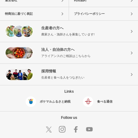
運営会社
利用規約
特商法に基づく表記
プライバシーポリシー
生産者の方へ
農家さん・漁師さんを募集しています!
法人・自治体の方へ
アライアンスのご相談はこちらから
採用情報
生産者と食べる人をつなぎたい
Links
ポケマルふるさと納税
食べる通信
Follow us