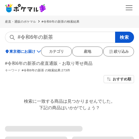
産直・通販のポケマル
#令和6年の新茶の検索結果
検索
location_on
東京都にお届け
カテゴリ
産地
絞り込み
#令和6年の新茶の産直通販・お取り寄せ商品
キーワード
#令和6年の新茶
の検索結果:273件
おすすめ順
検索に一致する商品は見つかりませんでした。

下記の商品はいかがでしょう？