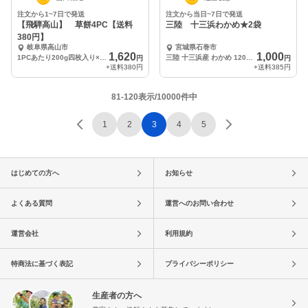
注文から1~7日で発送
注文から当日~7日で発送
【飛騨高山】 草餅4PC【送料
三陸 十三浜わかめ★2袋
380円】
岐阜県高山市
宮城県石巻市
1,620
1,000
1PCあたり200g四枚入り×4パック
三陸 十三浜産 わかめ 120g×2袋
円
円
+送料
380円
+送料
385円
81-120表示/10000件中
1
2
3
4
5
はじめての方へ
お知らせ
よくある質問
運営へのお問い合わせ
運営会社
利用規約
特商法に基づく表記
プライバシーポリシー
生産者の方へ