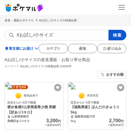
産直・通販のポケマル
#お試し/小サイズの検索結果
検索
location_on
東京都にお届け
カテゴリ
産地
絞り込み
#お試し/小サイズの産直通販・お取り寄せ商品
キーワード
#お試し/小サイズ
の検索結果:10000件
おすすめ順
終了まで3日
菊地由美子
本田尚宏
注文から1~3日で発送
注文から1~3日で発送
硬め食感‼️山形県産希少桃 美郷
【福島県産】ほんだのきゅうり
【訳あり3キロ】
5kg
山形県東根市
福島県須賀川市
3,200
2,700
美郷訳あり3キロ
5kg
円
円
+送料
998円
+送料
998円