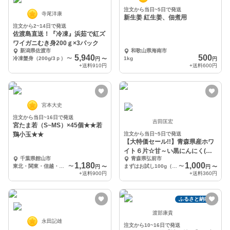
注文から当日~5日で発送
寺尾洋康
新生姜 紅生姜、佃煮用
注文から2~14日で発送
佐渡島直送！『冷凍』浜茹で紅ズ
ワイガニむき身200ｇ×3パック
新潟県佐渡市
和歌山県海南市
5,940
500
冷凍蟹身（200g/3ｐ）
〜
1kg
円
〜
円
+送料
910円
+送料
600円
宮本大史
注文から当日~16日で発送
吉田匡宏
宮たま若（S~MS）×45個★★若
鶏小玉★★
注文から当日~5日で発送
【大特価セール!!】青森県産ホワ
イト６片☆甘～い黒にんにく(バ
千葉県館山市
青森県弘前市
ラ)【数量限定】
1,180
1,000
東北・関東・信越・北陸・東海・近畿エリアへの配送
〜
まずはお試し100g（約10日分）【送料360円】※メール便
〜
円
〜
円
〜
+送料
900円
+送料
360円
ふるさと納税可
渡部康貴
永田記雄
注文から10~16日で発送