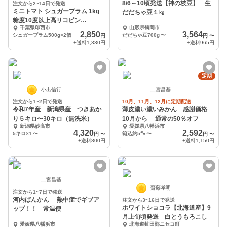
8/6～10頃発送【神の枝豆】 生
注文から2~14日で発送
ミニトマト シュガープラム 1kg
だだちゃ豆１㎏
糖度10度以上高リコピン
千葉県印西市
山形県鶴岡市
(300003)
2,850
3,564
シュガープラム500g×2個
だだちゃ豆700g
〜
円
円
〜
+送料
1,330円
+送料
965円
定期
小出信行
二宮昌基
注文から1~2日で発送
10月、11月、12月に定期配送
令和7年産 新潟県産 つきあか
薄皮濃い濃いみかん 感謝価格
り５キロ〜30キロ（無洗米）
10月から 通常の50％オフ
新潟県妙高市
愛媛県八幡浜市
4,320
2,592
5キロ×1
〜
箱込約5㌔
〜
円
〜
円
〜
+送料
800円
+送料
1,150円
二宮昌基
齋藤孝明
注文から1~7日で発送
河内ばんかん 熱中症でギブア
注文から3~16日で発送
ホワイトショコラ【北海道産】9
ップ！！ 常温便
月上旬頃発送 白とうもろこし
愛媛県八幡浜市
北海道虻田郡ニセコ町