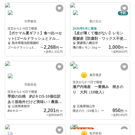
予約
矢野敏也
新口太公
注文から1~5日で発送
2026年9月に発送
【ポケマル夏ギフト】食べ比べセ
【皮が薄くて種がない】レモン
ット(ゴールドラッシュとドルチ
愛媛産【防腐剤・ワックス不使
熊本県菊池郡菊陽町
愛媛県八幡浜市
ェドリーム)
用】国産レモン
2,268
1,000
ゴールドラッシュ3本、ドルチェドリーム3本
〜
璃の香レモン 1kg
〜
円
〜
円
〜
+送料
1,331円
+送料
900円
兼田雅彦
注文から2~7日で発送
羽柴辰也
瀬戸内海産 一番摘み 焼きの
注文から1~6日で発送
り 大判（10枚入）
季節の白桃 約2キロ5-10個位訳
あり規格外だけど美味い！農薬半
山形県東根市
広島県福山市
減栽培で安心安全
2,201
950
約2キロ
〜
焼きのり（10枚入）
〜
円
〜
円
〜
+送料
998円
+送料
185円
終了まで5日
鳥羽美和