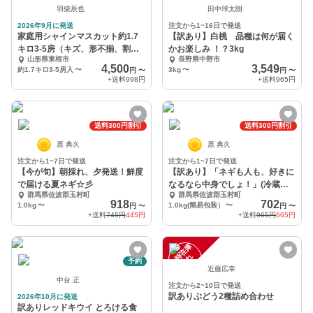
羽柴辰也
田中球太朗
2026年9月に発送
注文から1~16日で発送
家庭用シャインマスカット約1.7
【訳あり】白桃 品種は何が届く
キロ3-5房（キズ、形不揃、割れ
かお楽しみ ！？3kg
山形県東根市
長野県中野市
など）ぶどう
4,500
3,549
約1.7キロ3-5房入
〜
3kg
〜
円
〜
円
〜
+送料
998円
+送料
965円
送料300円割引
送料300円割引
原 典久
原 典久
注文から1~7日で発送
注文から1~7日で発送
【今が旬】朝採れ、夕発送！鮮度
【訳あり】「ネギも人も、好きに
で届ける夏ネギ☆彡
なるなら中身でしょ！」(冷蔵
群馬県佐波郡玉村町
群馬県佐波郡玉村町
便）
918
702
1.0kg
〜
1.0kg(簡易包装）
〜
円
〜
円
〜
+送料
745円
445円
+送料
965円
665円
一
在
庫
切
時
れ
予約
近藤広幸
中台 正
注文から2~10日で発送
訳ありぶどう2種詰め合わせ
2026年10月に発送
訳ありレッドキウイ とろける食