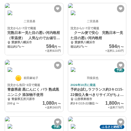
二宮昌基
二宮昌基
注文から1~7日で発送
注文から1~7日で発送
完熟日本一見た目の悪い河内晩柑
クール便で安心 完熟日本一見
（常温便） 人気なのでお値引き
た目の悪い河内晩柑
愛媛県八幡浜市
愛媛県八幡浜市
継続中
594
594
箱込約2㌔
〜
箱込約2㌔
〜
円
〜
円
〜
+送料
920円
+送料
1,140円
予約
前田麻祐子
羽柴辰也
注文から当日~3日で発送
2026年10月に発送
青森県産 黒にんにく バラ 熟成黒
予約お試しラフランス約3キロ15-
ニンニク 添加物不使用
22個位入食べきりサイズがちょう
青森県五所川原市
山形県東根市
ど良い❗️
1,080
1,800
200ｇ
〜
約3キロ15-22個位
〜
円
〜
円
〜
+送料
360円
+送料
778円
予約
ふるさと納税可