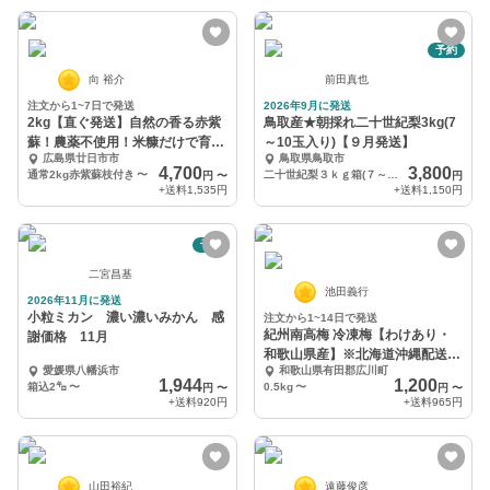
予約
向 裕介
前田真也
注文から1~7日で発送
2026年9月に発送
2kg【直ぐ発送】自然の香る赤紫
鳥取産★朝採れ二十世紀梨3kg(7
蘇！農薬不使用！米糠だけで育っ
～10玉入り)【９月発送】
広島県廿日市市
鳥取県鳥取市
た赤紫蘇！
4,700
3,800
通常2kg赤紫蘇枝付き
〜
二十世紀梨３ｋｇ箱(７～９玉入り)
円
〜
円
+送料
1,535円
+送料
1,150円
予約
二宮昌基
池田義行
2026年11月に発送
小粒ミカン 濃い濃いみかん 感
注文から1~14日で発送
紀州南高梅 冷凍梅【わけあり・
謝価格 11月
和歌山県産】※北海道沖縄配送不
愛媛県八幡浜市
和歌山県有田郡広川町
可
1,944
1,200
箱込2㌔
〜
0.5kg
〜
円
〜
円
〜
+送料
920円
+送料
965円
山田裕紀
遠藤俊彦