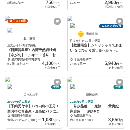
756
2,960
箱込約2㌔
〜
10本
〜
円
〜
円
〜
+送料
920円
+送料
1,370円
終了まで5日
ふるさと納税可
齋藤将博
北川琳都
注文から1~16日で発送
【数量限定】シャリシャリであま
注文から1~5日で発送
《日間賀島産》内湾天然岩牡蠣
い なつひかり梨♡食べたらトリ
【今が旬】ミルキー・旨味・甘み
コ
愛知県知多郡南知多町
千葉県船橋市
溢れるお歳暮、BBQで
4,100
5,940
5-7個で2キロ
〜
3kg6-9玉
〜
円
〜
円
〜
+送料
965円
+送料
965円
予約
予約
佐々木教子
沼沢成悟
2026年9月に発送
2026年9月に発送
【予約受付中】1kg＝約28玉分！
希少品種 完熟 黄貴妃
超お得な青森産・最高級バラにん
家庭用 約3キロ
青森県十和田市
秋田県横手市
にく
1,080
3,650
青森バラにんにく100g
〜
約３キロ８〜13玉
円
〜
円
+送料
350円
+送料
778円