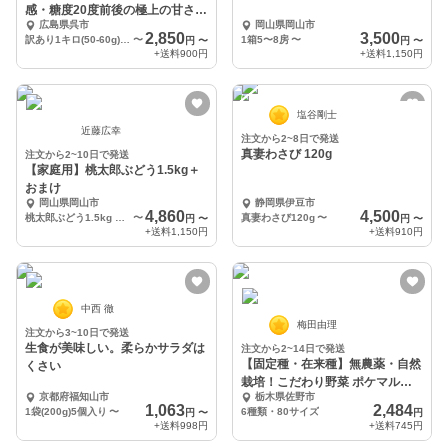
感・糖度20度前後の極上の甘さの
広島県呉市
岡山県岡山市
希少品種
2,850
3,500
訳あり1キロ(50-60g)17-20個
〜
1箱5〜8房
〜
円
〜
円
〜
+送料
900円
+送料
1,150円
塩谷剛士
近藤広幸
注文から2~8日で発送
真妻わさび 120g
注文から2~10日で発送
【家庭用】桃太郎ぶどう1.5kg＋
おまけ
岡山県岡山市
静岡県伊豆市
4,860
4,500
桃太郎ぶどう1.5kg 4〜6房
〜
真妻わさび120g
〜
円
〜
円
〜
+送料
1,150円
+送料
910円
中西 徹
梅田由理
注文から3~10日で発送
生食が美味しい。柔らかサラダは
注文から2~14日で発送
【固定種・在来種】無農薬・自然
くさい
栽培！こだわり野菜 ポケマルセ
京都府福知山市
栃木県佐野市
ットSサイズ
1,063
2,484
1袋(200g)5個入り
〜
6種類・80サイズ
円
〜
円
+送料
998円
+送料
745円