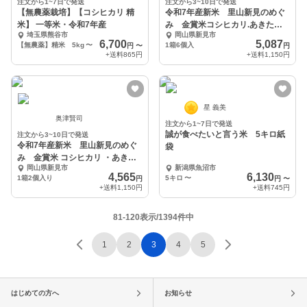
注文から1~7日で発送
注文から3~10日で発送
【無農薬栽培】【コシヒカリ 精
令和7年産新米 里山新見のめぐ
米】 一等米・令和7年産
み 金賞米コシヒカリ.あきたこ
埼玉県熊谷市
岡山県新見市
まち
6,700
5,087
【無農薬】精米 5kg
〜
1箱6個入
円
〜
円
+送料
865円
+送料
1,150円
星 義美
奥津賢司
注文から1~7日で発送
誠が食べたいと言う米 5キロ紙
注文から3~10日で発送
令和7年産新米 里山新見のめぐ
袋
み 金賞米 コシヒカリ ・あきた
岡山県新見市
新潟県魚沼市
こまち
4,565
6,130
1箱2個入り
5キロ
〜
円
円
〜
+送料
1,150円
+送料
745円
81-120表示/1394件中
1
2
3
4
5
はじめての方へ
お知らせ