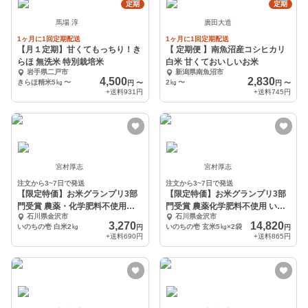
定期
定期
馬場 淳
廣田大造
1ヶ月に1回定期配送
1ヶ月に1回定期配送
【月１定期】甘くてもっちり！き
【 定期便 】南魚沼産コシヒカリ
らほ 無洗米 特別栽培米
白米 甘くておいしいお米
岩手県二戸市
新潟県南魚沼市
4,500
2,830
きらほ精米5㎏
〜
2㎏
〜
円
〜
円
〜
+送料
931円
+送料
745円
宮村厚志
宮村厚志
注文から3~7日で発送
注文から3~7日で発送
【限定特価】お米グランプリ3部
【限定特価】お米グランプリ3部
門受賞 農薬・化学肥料不使用
門受賞 農薬化学肥料不使用 いの
石川県金沢市
石川県金沢市
『いのちの壱』白米2㎏
ちの壱玄米10kg
3,270
14,820
いのちの壱 白米2㎏
いのちの壱 玄米5㎏×2袋
円
円
+送料
690円
+送料
865円