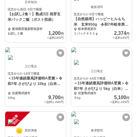
石井知治
板坂清司
注文から当日~3日で発送
【お試し2食！】熟成3日 発芽玄
注文から1~5日で発送
【自然栽培】ハッピーヒルもち
米パックご飯（ポスト投函）
米 玄米950g 令和7年岐阜県
新潟県西蒲原郡弥彦村
岐阜県恵那市
産 クリックポスト発
1,200
2,374
お試し２個
１パック９５０ｇ
円
円
+送料
185円
+送料
185円
江口竜左
江口竜左
注文から3~14日で発送
＜15年連続最高評価特A受賞＞令
注文から3~14日で発送
＜15年連続最高評価特A受賞＞令
和7年 さがびより 10kg（白米）
和7年 さがびより 5kg（白米）特
特別栽培
佐賀県武雄市
佐賀県武雄市
別栽培農産物
9,700
5,100
10kg
５kg
円
円
+送料
1,490円
+送料
1,435円
一
在
庫
切
時
れ
西田博泰
奥津賢司