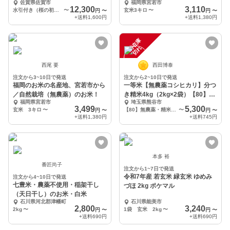
佐賀県佐賀市
福岡県宮若市
呂敷（桜の初）
12,300
3,110
水引付き（桜の初）ギフト 奇跡の自然米「神の力」白米1kg桐箱風呂敷
〜
玄米3キロ
〜
円
〜
円
〜
+送料
1,600円
+送料
1,380円
一
在
庫
切
時
れ
西尾 要
西田博泰
注文から3~10日で発送
注文から2~10日で発送
福岡のお米の名産地、宮若市から
一等米【無農薬コシヒカリ】分つ
／自然栽培（無農薬）のお米！
き精米4kg（2kg×2袋）【80】令
福岡県宮若市
埼玉県熊谷市
和７年産
3,499
5,300
玄米 3キロ
〜
【80】無農薬・精米4ｋｇ
〜
円
〜
円
〜
+送料
1,380円
+送料
745円
本多 裕
番匠尚子
注文から1~7日で発送
令和7年産 若玄米 緑玄米 ゆめみ
注文から4~10日で発送
七豊米・農薬不使用・稲架干し
づほ 2kg ポケマル
（天日干し）のお米・白米
石川県河北郡津幡町
石川県能美市
2,800
3,240
2kg
〜
1袋 玄米 2kg
〜
円
〜
円
〜
+送料
690円
+送料
690円