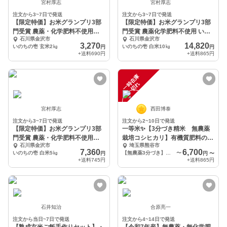
宮村厚志
宮村厚志
注文から3~7日で発送
注文から3~7日で発送
【限定特価】お米グランプリ3部
【限定特価】お米グランプリ3部
門受賞 農薬・化学肥料不使用
門受賞 農薬化学肥料不使用 いの
石川県金沢市
石川県金沢市
『いのちの壱』玄米2㎏
ちの壱白米10kg
3,270
14,820
いのちの壱 玄米2㎏
いのちの壱 白米10㎏
円
円
+送料
690円
+送料
865円
一
在
庫
切
時
れ
宮村厚志
西田博泰
注文から3~7日で発送
注文から2~10日で発送
【限定特価】お米グランプリ3部
一等米✨【3分づき精米 無農薬
門受賞 農薬・化学肥料不使用
栽培コシヒカリ】有機質肥料のみ
石川県金沢市
埼玉県熊谷市
『いのちの壱』白米5㎏
【令和7年産】
7,360
6,700
いのちの壱 白米5㎏
【無農薬3分づき】精米5kg
〜
円
円
〜
+送料
745円
+送料
865円
石井知治
合原亮一
注文から当日~7日で発送
注文から4~14日で発送