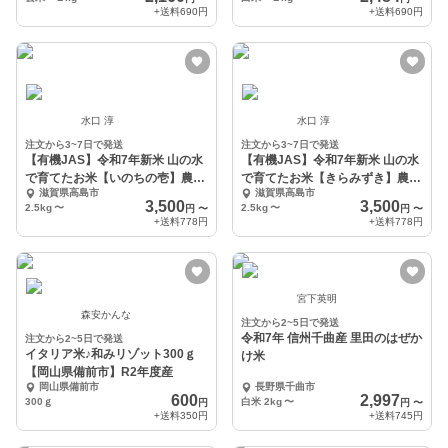
+送料
690円
+送料
690円
水口 淳
水口 淳
注文から3~7日で発送
注文から3~7日で発送
【有機JAS】令和7年新米 山の水
【有機JAS】令和7年新米 山の水
で育てたお米【いのちの壱】農
で育てたお米【きらみずき】農
滋賀県高島市
滋賀県高島市
薬・化学肥料不使用
薬・化学肥料不使用
3,500
3,500
2.5kg
〜
2.5kg
〜
円
〜
円
〜
+送料
778円
+送料
778円
宮下英明
森安かんな
注文から2~5日で発送
令和7年 信州千曲産 里田のはぜか
注文から2~5日で発送
イタリア米♪和みリゾット300ｇ
け米
【岡山県備前市】R2年度産
岡山県備前市
長野県千曲市
600
2,997
300ｇ
白米 2kg
〜
円
円
〜
+送料
350円
+送料
745円