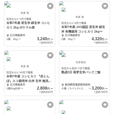
本多 裕
本多 裕
注文から1~7日で発送
令和7年産 若玄米 緑玄米 コシヒ
注文から1~5日で発送
令和7年産 JAS認証 若玄米 緑玄
カリ 2kg ポケマル便
米 有機栽培 コシヒカリ 2kg〜
石川県能美市
石川県能美市
3,240
4,320
1袋 2kg
〜
1袋 2kg
〜
円
〜
円
〜
+送料
690円
+送料
690円
石井知治
本多 裕
注文から当日~7日で発送
熟成3日 発芽玄米パックご飯
注文から1~10日で発送
令和7年産 コシヒカリ 『赤とん
ぼ』エコ栽培米 白米 玄米 無洗米
石川県能美市
新潟県西蒲原郡弥彦村
対応
2,808
3,200
1袋2kg白米
〜
６個（３パック×２セット）
〜
円
〜
円
〜
+送料
690円
+送料
780円