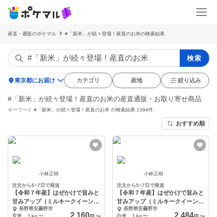
産直・通販のポケマル
#「新米」が続々登場！産直のお米の検索結果
検索
location_on
東京都にお届け
カテゴリ
産地
絞り込み
#「新米」が続々登場！産直のお米の産直通販・お取り寄せ商品
キーワード
#「新米」が続々登場！産直のお米
の検索結果:1394件
おすすめ順
小林正樹
小林正樹
注文から5~7日で発送
注文から5~7日で発送
【令和７年産】はぜかけで旨みと
【令和７年産】はぜかけで旨みと
甘みアップ（ミルキークイーン/
甘みアップ（ミルキークイーン/
長野県安曇野市
長野県安曇野市
玄米）【自然栽培】
白米）【自然栽培】
2,160
2,484
玄米 １kg
〜
白米 １kg
〜
円
〜
円
〜