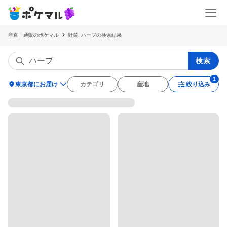
産直・通販のポケマル
野菜, ハーブの検索結果
検索
location_on
東京都にお届け
カテゴリ
産地
絞り込み