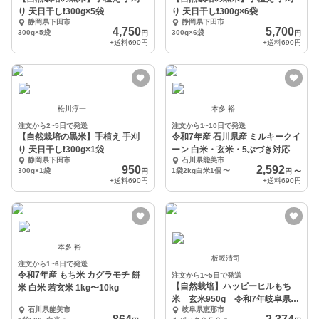
り 天日干し❗️300g×5袋
り 天日干し❗️300g×6袋
静岡県下田市
静岡県下田市
4,750
5,700
300g×5袋
300g×6袋
円
円
+送料
690円
+送料
690円
松川淳一
本多 裕
注文から2~5日で発送
注文から1~10日で発送
【自然栽培の黒米】手植え 手刈
令和7年産 石川県産 ミルキークイ
り 天日干し❗️300g×1袋
ーン 白米・玄米・5ぶづき対応
静岡県下田市
石川県能美市
950
2,592
300g×1袋
1袋2kg白米1個
〜
円
円
〜
+送料
690円
+送料
690円
本多 裕
板坂清司
注文から1~6日で発送
令和7年産 もち米 カグラモチ 餅
注文から1~5日で発送
【自然栽培】ハッピーヒルもち
米 白米 若玄米 1kg〜10kg
米 玄米950g 令和7年岐阜県
石川県能美市
岐阜県恵那市
産 クリックポスト発