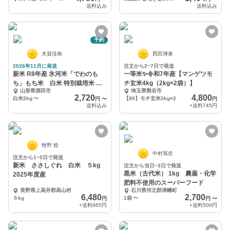
送料込み
送料込み
予約
木賀佳南
西田博泰
2026年11月に発送
注文から2~7日で発送
新米 R8年産 氷河米「でわのも
一等米✨令和7年産【マンゲツモ
ち」もち米 白米 特別栽培米 山
チ玄米4kg（2kg×2袋）】
山形県酒田市
埼玉県熊谷市
形県庄内産
2,720
4,800
白米2kg
〜
【80】モチ玄米2kg×2
円
〜
円
送料込み
+送料
745円
牧野 稔
中村篤史
注文から1~5日で発送
新米 ささしぐれ 白米 ５kg
注文から当日~3日で発送
黒米（古代米） 1kg 農薬・化学
2025年度産
肥料不使用のスーパーフード
長野県上高井郡高山村
石川県河北郡津幡町
6,480
2,700
５kg
1袋
〜
円
円
〜
+送料
865円
+送料
500円