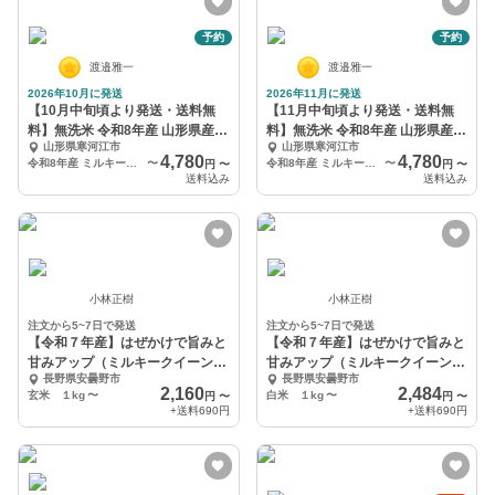
予約
予約
渡邉雅一
渡邉雅一
2026年10月に発送
2026年11月に発送
【10月中旬頃より発送・送料無
【11月中旬頃より発送・送料無
料】無洗米 令和8年産 山形県産ミ
料】無洗米 令和8年産 山形県産ミ
山形県寒河江市
山形県寒河江市
ルキークイーン
ルキークイーン
4,780
4,780
令和8年産 ミルキークイーン無洗米 4kg
〜
令和8年産 ミルキークイーン無洗米 4kg
〜
円
〜
円
〜
送料込み
送料込み
小林正樹
小林正樹
注文から5~7日で発送
注文から5~7日で発送
【令和７年産】はぜかけで旨みと
【令和７年産】はぜかけで旨みと
甘みアップ（ミルキークイーン/
甘みアップ（ミルキークイーン/
長野県安曇野市
長野県安曇野市
玄米）【自然栽培】
白米）【自然栽培】
2,160
2,484
玄米 １kg
〜
白米 １kg
〜
円
〜
円
〜
+送料
690円
+送料
690円