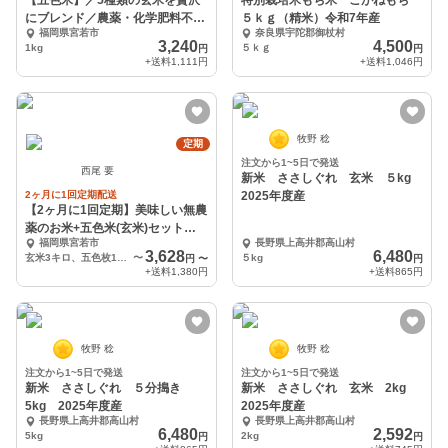
【五色米】／5種類の玄米を贅沢
特別栽培米もち米 こがねもち
にブレンド／農薬・化学肥料不使
５ｋｇ（精米）令和7年産
福岡県宮若市
奈良県宇陀郡御杖村
用
3,240
4,500
1kg
５ｋｇ
円
円
+送料
1,111円
+送料
1,046円
牧野 稔
定期
注文から1~5日で発送
西尾 要
新米 ささしぐれ 玄米 ５kg
2ヶ月に1回定期配送
2025年度産
【2ヶ月に1回定期】美味しい無農
薬のお米+五色米(玄米)セット
福岡県宮若市
長野県上高井郡高山村
白米か玄米選択可
3,628
6,480
玄米3キロ、五色枚100g×2袋
〜
５kg
円
〜
円
+送料
1,380円
+送料
865円
牧野 稔
牧野 稔
注文から1~5日で発送
注文から1~5日で発送
新米 ささしぐれ ５分搗き
新米 ささしぐれ 玄米 2kg
5kg 2025年度産
2025年度産
長野県上高井郡高山村
長野県上高井郡高山村
6,480
2,592
5kg
2kg
円
円