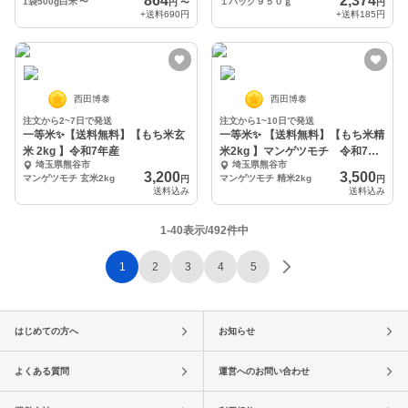
864
2,374
1袋500g白米
〜
１パック９５０ｇ
円
〜
円
+送料
690円
+送料
185円
西田博泰
西田博泰
注文から2~7日で発送
注文から1~10日で発送
一等米✨【送料無料】【もち米玄
一等米✨ 【送料無料】【もち米精
米 2kg 】令和7年産
米2kg 】マンゲツモチ 令和7年
埼玉県熊谷市
埼玉県熊谷市
産
3,200
3,500
マンゲツモチ 玄米2kg
マンゲツモチ 精米2kg
円
円
送料込み
送料込み
1-40表示/492件中
1
2
3
4
5
はじめての方へ
お知らせ
よくある質問
運営へのお問い合わせ