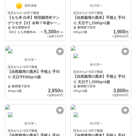
西田博泰
松川淳一
注文から2~10日で発送
注文から2~5日で発送
【もち米 白米】特別栽培米マン
【自然栽培の黒米】手植え 手刈
ゲツモチ【V】令和７年産✨一等
り 天日干し❗️300g×2袋
埼玉県熊谷市
静岡県下田市
米
5,300
1,900
【80】もち米精米4kg(2kg×②袋)
〜
300g×2袋
円
〜
円
+送料
745円
+送料
690円
松川淳一
松川淳一
注文から2~5日で発送
【自然栽培の黒米】手植え 手刈
注文から2~5日で発送
【自然栽培の黒米】手植え 手刈
り 天日干❗️300g×3袋
り 天日干し❗️300g×4袋
静岡県下田市
静岡県下田市
2,850
3,800
300g×3袋
300g×4袋
円
円
+送料
690円
+送料
690円
松川淳一
松川淳一
注文から2~5日で発送
注文から2~5日で発送
【自然栽培の黒米】手植え 手刈
【自然栽培の黒米】手植え 手刈