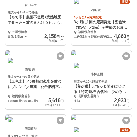
定期
倉田麻里
西尾 要
注文から1~7日で発送
【もち米】農薬不使用⭐︎完熟堆肥
3ヶ月に1回定期配送
3ヶ月に1回の定期発送【五色米
で育った三重のまんげつもち（白
（玄米）／1㎏】＋季節のおまか
米・玄米）
三重県津市
福岡県宮若市
せ野菜or果物セット
2,158
4,860
白米 1.5kg
〜
五色米1㎏＋野菜or果物(2〜3人用)
円
〜
円
+送料
690円
+送料
1,331円
西尾 要
小林正樹
注文から3~10日で発送
【五色米】／5種類の玄米を贅沢
注文から10~15日で発送
【希少種】ぷちっと甘みはじけ
にブレンド／農薬・化学肥料不使
る！特定栽培 古代米「ひめみど
用
福岡県宮若市
長野県安曇野市
り(緑米)」玄米１㎏
5,616
2,930
1.8kg(1袋900 g×2袋)
１㎏
円
円
+送料
1,111円
+送料
690円
熊田貴智
定期
注文から2~7日で発送