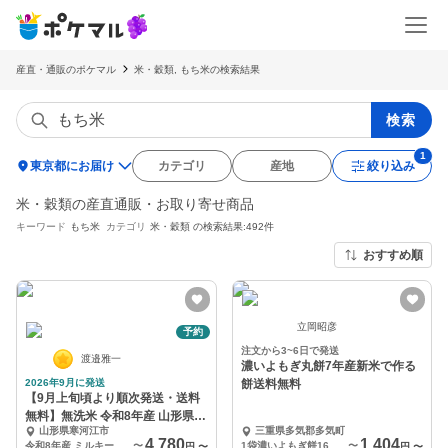
産直・通販のポケマル
米・穀類, もち米の検索結果
検索
location_on
東京都にお届け
カテゴリ
産地
絞り込み
米・穀類の産直通販・お取り寄せ商品
キーワード
もち米
カテゴリ
米・穀類
の検索結果:492件
おすすめ順
立岡昭彦
予約
注文から3~6日で発送
渡邉雅一
濃いよもぎ丸餅7年産新米で作る
2026年9月に発送
餅送料無料
【9月上旬頃より順次発送・送料
無料】無洗米 令和8年産 山形県産
山形県寒河江市
三重県多気郡多気町
ミルキークイーン
4,780
1,404
令和8年産 ミルキークイーン無洗米 4kg
〜
1袋濃いよもぎ餅16個約600g
〜
円
〜
円
〜