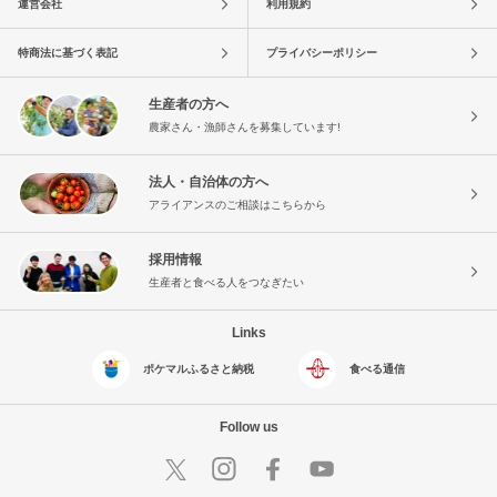
運営会社
利用規約
特商法に基づく表記
プライバシーポリシー
生産者の方へ
農家さん・漁師さんを募集しています!
法人・自治体の方へ
アライアンスのご相談はこちらから
採用情報
生産者と食べる人をつなぎたい
Links
ポケマルふるさと納税
食べる通信
Follow us