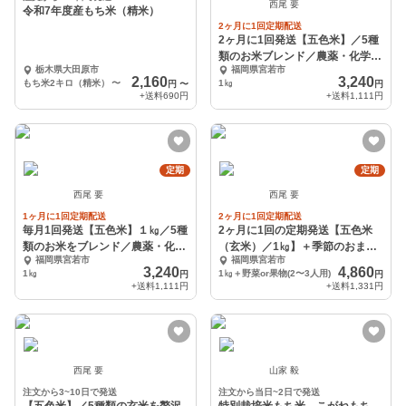
西尾 要
令和7年度産もち米（精米）
2ヶ月に1回定期配送
2ヶ月に1回発送【五色米】／5種
類のお米ブレンド／農薬・化学肥
栃木県大田原市
福岡県宮若市
料不使用／1kg
2,160
3,240
もち米2キロ（精米）
〜
1㎏
円
〜
円
+送料
690円
+送料
1,111円
定期
定期
西尾 要
西尾 要
1ヶ月に1回定期配送
2ヶ月に1回定期配送
毎月1回発送【五色米】１㎏／5種
2ヶ月に1回の定期発送【五色米
類のお米をブレンド／農薬・化学
（玄米）／1㎏】＋季節のおまか
福岡県宮若市
福岡県宮若市
肥料不使用
せ野菜or果物セット
3,240
4,860
1㎏
1㎏＋野菜or果物(2〜3人用)
円
円
+送料
1,111円
+送料
1,331円
西尾 要
山家 毅
注文から3~10日で発送
注文から当日~2日で発送