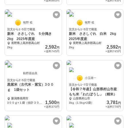
+送料
865円
+送料
745円
牧野 稔
牧野 稔
注文から1~5日で発送
注文から1~5日で発送
新米 ささしぐれ ５分搗き
新米 ささしぐれ 白米 2kg
2kg 2025年度産
2025年度産
長野県上高井郡高山村
長野県上高井郡高山村
2,592
2,592
2kg
2kg
円
円
+送料
745円
+送料
745円
駒野亜由美
小玉雄一
注文から2~5日で発送
黒紫米（古代米・紫宝）3００
注文から1~7日で発送
【令和７年産】山形県村山市産
ｇ 1袋セット
もち米「わたぼうし」（精米）
新潟県長岡市
山形県村山市
1,500
3,781
3００ｇ×１袋（合計３００ｇ）
3kg（1.5kg×2袋）
円
円
+送料
370円
+送料
778円