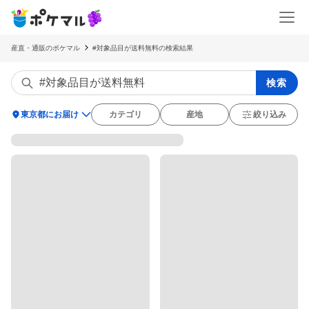
産直・通販のポケマル
#対象品目が送料無料の検索結果
検索
location_on
東京都にお届け
カテゴリ
産地
絞り込み