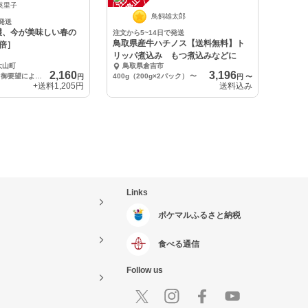
中
英里子
鳥飼雄太郎
発送
穫、今が美味しい春の
注文から5~14日で発送
鳥取県産牛ハチノス【送料無料】ト
倍］
リッパ煮込み もつ煮込みなどに
大山町
鳥取県倉吉市
2,160
3,196
全体で4〜5キロ、御要望によって内容の量は調整します。
400g（200g×2パック）
〜
円
円
〜
+送料
1,205円
送料込み
Links
ポケマルふるさと納税
食べる通信
Follow us