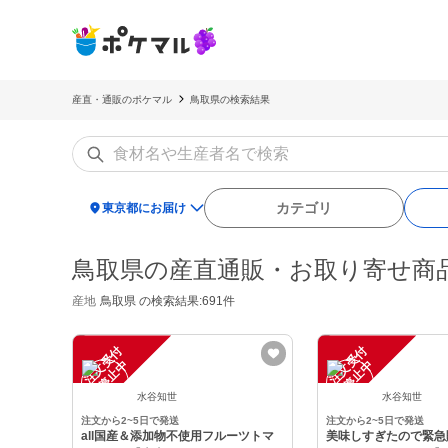
産直・通販のポケマル
鳥取県の検索結果
location_on
カテゴリ
東京都にお届け
鳥取県の産直通販・お取り寄せ商
産地
鳥取県
の検索結果:691件
注
文
受
付
停
止
注
文
受
付
停
止
中
中
水谷知世
水谷知世
注文から2~5日で発送
注文から2~5日で発送
all国産＆添加物不使用フルーツトマ
美味しすぎたので緊急