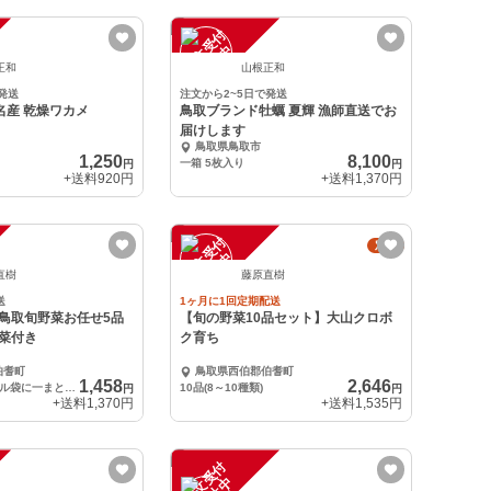
注
文
受
付
停
止
中
正和
山根正和
発送
注文から2~5日で発送
名産 乾燥ワカメ
鳥取ブランド牡蠣 夏輝 漁師直送でお
届けします
鳥取県鳥取市
1,250
8,100
一箱 5枚入り
円
円
+送料
920円
+送料
1,370円
注
文
受
付
停
止
定期
中
直樹
藤原直樹
送
1ヶ月に1回定期配送
鳥取旬野菜お任せ5品
【旬の野菜10品セット】大山クロボ
菜付き
ク育ち
伯耆町
鳥取県西伯郡伯耆町
1,458
2,646
冷蔵野菜はビニール袋に一まとめします
10品(8～10種類)
円
円
+送料
1,370円
+送料
1,535円
注
文
受
付
停
止