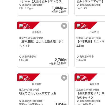
トジャム【大山うまみトマトのジャ
まみトマト＊アイコ】
鳥取県西伯郡伯耆町
鳥取県西伯郡伯耆町
ム】
1,404
1本：120g
〜
1キロバラ
円
〜
+送料
920円
注
文
受
付
停
止
注
文
受
付
停
止
中
中
作本哲也
作本哲也
注文から2~16日で発送
注文から2~16日で発送
【作本農園】ぷよぷよ新食感！さく
【作本農園】ミニトマ
もトマト
1.8kg
鳥取県米子市
鳥取県米子市
2,700
1.8kg/箱
1.8kg/箱
円
+送料
1,140円
注
文
受
付
停
止
注
文
受
付
停
止
中
中
藤原直樹
藤原直樹
注文から3日で発送
注文から3~5日で発送
地元でじわじわ人気です 玉葱
【生食自信あり！】鳥
ちのキャベツ
鳥取県西伯郡伯耆町
鳥取県西伯郡伯耆町
3,456
玉葱4キロ赤玉葱1キロ
1キロ前後6玉入り
円