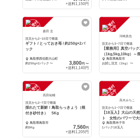
+送料
1,150円
注
文
受
付
停
止
注
文
受
付
停
止
中
中
森田 圭
河崎真也
注文から2~10日で発送
ギフト / とっておき苺 / 約250g×2パ
注文から3~7日で発送
【業務用】真空パック
ック
（1kg,5kg,10kg
鳥取県西伯郡大山町
鳥取県鳥取市
3,800
約250g×2パック
〜
お試し注文（1kg）
〜
円
〜
+送料
1,140円
注
文
受
付
停
止
注
文
受
付
停
止
中
中
髙田祐輔
高木みちこ
注文から2~7日で発送
採れたて新鮮！鳥取らっきょう（根
注文から1~7日で発送
【18玉入】大山の天
付き砂付き） 5Kg
ト 女性のパワーで大
鳥取県鳥取市
鳥取県米子市
7,560
約5Kg
1パック18玉入
円
+送料
1,205円