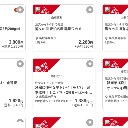
注
文
受
付
停
止
注
文
受
付
停
止
定期
中
中
山根正和
山根
注文から1~3日で発送
注文から1~3日で
/ 約200g×4
海女の里 夏泊名産 乾燥ワカメ
海女の里 夏泊
鳥取県鳥取市
鳥取県鳥取市
3,800
2,268
1袋 100g
1袋50g
円
円
+送料
1,370円
+送料
920円
注
文
受
付
停
止
注
文
受
付
停
止
中
中
藤原
谷口敬子
注文から3日で発
【5周年福袋】
注文から2~7日で発送
冷蔵に便利な平トレイ！朝どれ・完
+オマケのお野
熟収穫！ミニトマト2種食べ比べセッ
鳥取県米子市
鳥取県西伯郡
ト
1,620
1,388
2種合計2パック約1.2キロ
〜
円
円
〜
+送料
1,140円
+送料
1,370円
注
文
受
付
停
止
注
文
受
付
停
止