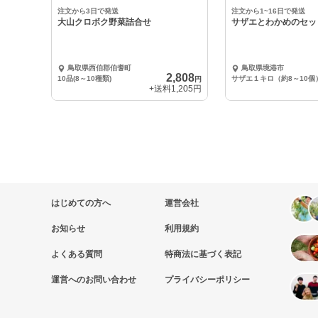
中
中
注文から3日で発送
注文から1~16日で発送
大山クロボク野菜詰合せ
サザエとわかめのセッ
鳥取県西伯郡伯耆町
鳥取県境港市
2,808
10品(8～10種類)
円
+送料
1,205円
はじめての方へ
運営会社
お知らせ
利用規約
よくある質問
特商法に基づく表記
運営へのお問い合わせ
プライバシーポリシー