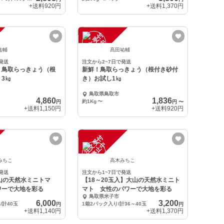
+送料
920円
+送料
1,370円
注
文
受
付
停
止
中
祐輔
髙田祐輔
発送
注文から2~7日で発送
！鳥取らっきょう（根
新鮮！鳥取らっきょう（根付き砂付
3㎏
き）お試し1㎏
鳥取県鳥取市
4,860
1,836
約1Kg
〜
円
円
〜
+送料
1,150円
+送料
920円
注
文
受
付
停
止
中
みちこ
高木みちこ
発送
注文から1~7日で発送
山の天然水ミニトマ
【18～20玉入】大山の天然水ミニト
ワーで大地を彩る
マト 女性のパワーで大地を彩る
鳥取県米子市
6,000
3,200
/計40玉
1箱2パック入り/計36～40玉
円
円
+送料
1,140円
+送料
1,370円