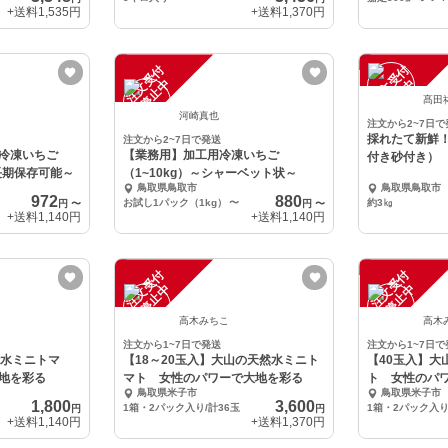
+送料
1,535円
+送料
1,370円
注
文
受
付
停
止
注
文
受
付
停
止
中
中
髙田
河崎真也
注文から2~7日で
採れたて新鮮
注文から2~7日で発送
冷凍いちご
【業務用】加工用冷凍いちご
付き砂付き） 
）～長期保存可能～
（1~10kg）～シャーベット状～
鳥取県鳥取市
鳥取県鳥取市
972
880
お試し1パック（1kg）
〜
約3㎏
円
〜
円
〜
+送料
1,140円
+送料
1,140円
注
文
受
付
停
止
注
文
受
付
停
止
中
中
高木みちこ
高木
注文から1~7日で発送
注文から1~7日で
然水ミニトマ
【18～20玉入】大山の天然水ミニト
【40玉入】大
地を彩る
マト 女性のパワーで大地を彩る
ト 女性のパ
鳥取県米子市
鳥取県米子市
1,800
3,600
1箱・2パック入り/計36玉
1箱・2パック入り
円
円
+送料
1,140円
+送料
1,370円