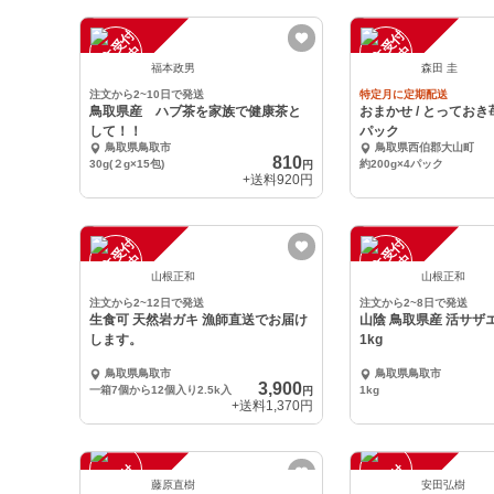
注
文
受
付
停
止
注
文
受
付
停
止
中
中
福本政男
森田 圭
注文から2~10日で発送
特定月に定期配送
鳥取県産 ハブ茶を家族で健康茶と
おまかせ / とっておき苺 
して！！
パック
鳥取県鳥取市
鳥取県西伯郡大山町
810
30g(２g×15包)
約200g×4パック
円
+送料
920円
注
文
受
付
停
止
注
文
受
付
停
止
中
中
山根正和
山根正和
注文から2~12日で発送
注文から2~8日で発送
生食可 天然岩ガキ 漁師直送でお届け
山陰 鳥取県産 活サザエ❗️ 生食可能
します。
1kg
鳥取県鳥取市
鳥取県鳥取市
3,900
一箱7個から12個入り2.5k入
1kg
円
+送料
1,370円
注
文
受
付
停
止
注
文
受
付
停
止
藤原直樹
安田弘樹