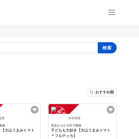
検索
おすすめ順
注
文
受
付
停
止
中
知世
水谷知世
発送
注文から2~5日で発送
き【大山うまみトマト
子どもも大好き【大山うまみトマト
】
＊フルティカ】