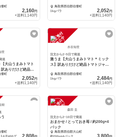
伯耆町
鳥取県西伯郡伯耆町
2,160
2,052
1kgバラ
円
円
+送料
1,140円
+送料
1,140円
注
文
受
付
停
止
中
水谷知世
知世
注文から2~5日で発送
激うま【大山うまみトマト＊ミック
発送
き【大山うまみトマト
ス】訳ありだけど絶品トマトジャム
】訳ありだけど絶品ト
付き
伯耆町
鳥取県西伯郡伯耆町
き
2,052
2,484
1kgバラ
円
円
+送料
1,140円
+送料
1,140円
注
文
受
付
停
止
中
直樹
森田 圭
送
ろう
注文から2~10日で発送
おまかせ / とっておき苺 / 約200g×4
パック
伯耆町
鳥取県西伯郡大山町
2,808
3,800
嘉定500㌘ ホワイト6片400グラム
約200g×4パック
円
円