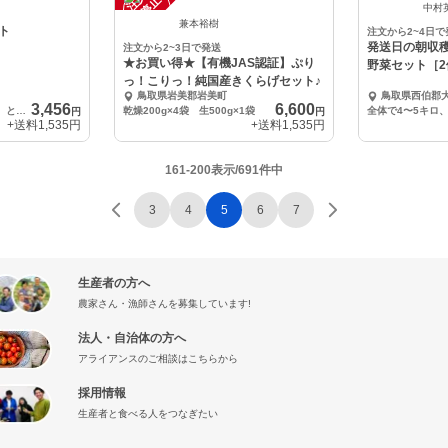
中
中
中村
兼本裕樹
ト
注文から2~4日で
発送日の朝収
注文から2~3日で発送
★お買い得★【有機JAS認証】ぷり
野菜セット［2
っ！こりっ！純国産きくらげセット♪
鳥取県岩美郡岩美町
鳥取県西伯郡
3,456
6,600
サザエ１キロ（約8～10個）とわかめ１キロ
乾燥200g×4袋 生500g×1袋
円
円
+送料
1,535円
+送料
1,535円
161-200表示/691件中
3
4
5
6
7
生産者の方へ
農家さん・漁師さんを募集しています!
法人・自治体の方へ
アライアンスのご相談はこちらから
採用情報
生産者と食べる人をつなぎたい