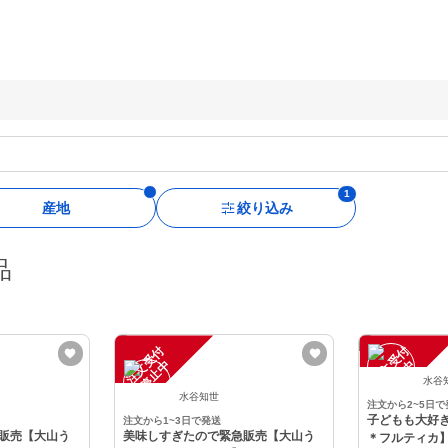
産地
絞り込み
品
注
文
受
付
停
止
注
文
受
付
停
止
中
中
水谷
水谷知世
注文から2~5日で
子どもも大好
注文から1~3日で発送
販売【大山う
美味しすぎたので緊急販売【大山う
＊フルティカ