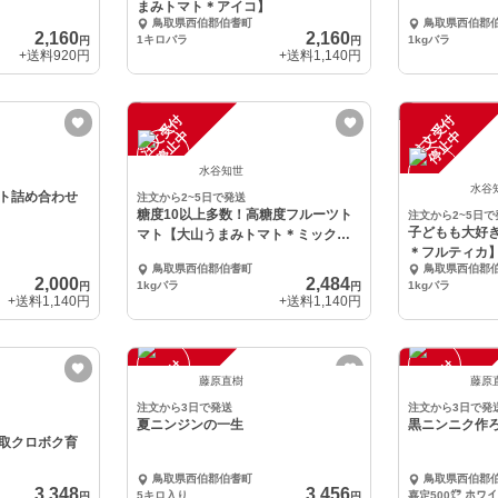
まみトマト＊アイコ】
鳥取県西伯郡伯耆町
鳥取県西伯郡
2,160
2,160
1キロバラ
1kgバラ
円
円
+送料
920円
+送料
1,140円
注
文
受
付
停
止
注
文
受
付
停
止
中
中
水谷知世
水谷
ト詰め合わせ
注文から2~5日で発送
糖度10以上多数！高糖度フルーツト
注文から2~5日で
子どもも大好
マト【大山うまみトマト＊ミック
＊フルティカ
ス】
鳥取県西伯郡伯耆町
鳥取県西伯郡
マトジャム付
2,000
2,484
1kgバラ
1kgバラ
円
円
+送料
1,140円
+送料
1,140円
注
文
受
付
停
止
注
文
受
付
停
止
中
中
藤原直樹
藤原
注文から3日で発送
注文から3日で発
夏ニンジンの一生
黒ニンニク作
取クロボク育
鳥取県西伯郡伯耆町
鳥取県西伯郡
3,348
3,456
5キロ入り
円
円