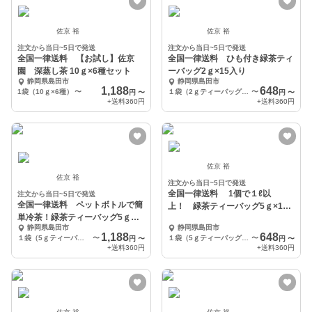
佐京 裕
佐京 裕
注文から当日~5日で発送
注文から当日~5日で発送
全国一律送料 【お試し】佐京
全国一律送料 ひも付き緑茶ティ
園 深蒸し茶 10ｇ×6種セット
ーバッグ2ｇ×15入り
静岡県島田市
静岡県島田市
1,188
648
1袋（10ｇ×6種）
〜
１袋（2ｇティーバッグ×15ケ入り）
〜
円
〜
円
〜
+送料
360円
+送料
360円
佐京 裕
佐京 裕
注文から当日~5日で発送
全国一律送料 1個で１ℓ以
注文から当日~5日で発送
全国一律送料 ペットボトルで簡
上！ 緑茶ティーバッグ5ｇ×15
単冷茶！緑茶ティーバッグ5ｇ
入りひもなし
静岡県島田市
静岡県島田市
×33入り ひもなし
1,188
648
１袋（5ｇティーバッグ×33ケ入り）
〜
１袋（5ｇティーバッグ×15ケ入り）
〜
円
〜
円
〜
+送料
360円
+送料
360円