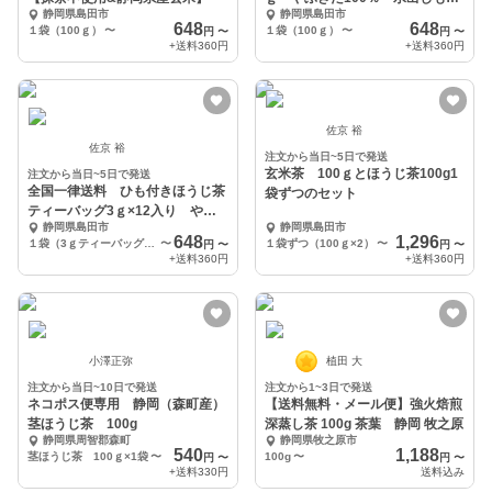
静岡県島田市
静岡県島田市
味！
648
648
１袋（100ｇ）
〜
１袋（100ｇ）
〜
円
〜
円
〜
+送料
360円
+送料
360円
佐京 裕
佐京 裕
注文から当日~5日で発送
玄米茶 100ｇとほうじ茶100g1
注文から当日~5日で発送
全国一律送料 ひも付きほうじ茶
袋ずつのセット
ティーバッグ3ｇ×12入り やぶ
静岡県島田市
静岡県島田市
きた100％
648
1,296
１袋（3ｇティーバッグ×12ケ入り）
〜
１袋ずつ（100ｇ×2）
〜
円
〜
円
〜
+送料
360円
+送料
360円
小澤正弥
植田 大
注文から当日~10日で発送
注文から1~3日で発送
ネコポス便専用 静岡（森町産）
【送料無料・メール便】強火焙煎
茎ほうじ茶 100g
深蒸し茶 100g 茶葉 静岡 牧之原
静岡県周智郡森町
静岡県牧之原市
540
1,188
茎ほうじ茶 100ｇ×1袋
〜
100g
〜
円
〜
円
〜
+送料
330円
送料込み