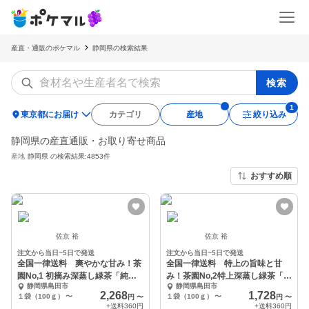
産直・通販のポケマル
静岡県の検索結果
検索
location_on
東京都にお届け
カテゴリ
産地
絞り込み
静岡県の産直通販・お取り寄せ商品
産地
静岡県
の検索結果:4853件
おすすめ順
佐京 裕
佐京 裕
注文から当日~5日で発送
注文から当日~5日で発送
全国一律送料 爽やかな甘み！茶
全国一律送料 特上の旨味と甘
園No,1 初摘み深蒸し緑茶「純怜
み！茶園No,2特上深蒸し緑茶「茶
静岡県島田市
静岡県島田市
(すみれ)」
楽 (さらく)」
2,268
1,728
１袋（100ｇ）
〜
１袋（100ｇ）
〜
円
〜
円
〜
+送料
360円
+送料
360円