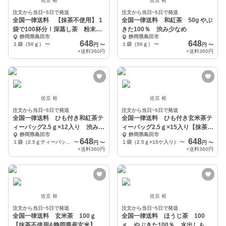
佐京 裕
佐京 裕
注文から当日~5日で発送
注文から当日~5日で発送
全国一律送料 【抹茶不使用】 1
全国一律送料 和紅茶 50g やぶ
袋で100杯分！深蒸し茶 粉末緑
きた100％ 渋み少なめ
静岡県島田市
静岡県島田市
茶 50ｇ
648
648
１袋（50ｇ）
〜
１袋（50ｇ）
〜
円
〜
円
〜
+送料
360円
+送料
360円
佐京 裕
佐京 裕
注文から当日~5日で発送
注文から当日~5日で発送
全国一律送料 ひも付き和紅茶テ
全国一律送料 ひも付き玄米茶テ
ィーバッグ2.5ｇ×12入り 渋み少
ィーバッグ2.5ｇ×15入り【抹茶不
静岡県島田市
静岡県島田市
なめ
使用】
648
648
１袋（2.5ｇティーバッグ×12ケ入り）
〜
１袋（2.5ｇ×15ケ入り）
〜
円
〜
円
〜
+送料
360円
+送料
360円
佐京 裕
佐京 裕
注文から当日~5日で発送
注文から当日~5日で発送
全国一律送料 玄米茶 100ｇ
全国一律送料 ほうじ茶 100
【抹茶不使用&静岡県産玄米】
ｇ やぶきた100％ 水出しも美