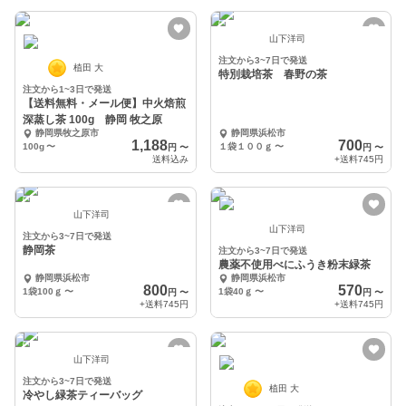
山下洋司
注文から3~7日で発送
植田 大
特別栽培茶 春野の茶
注文から1~3日で発送
【送料無料・メール便】中火焙煎
深蒸し茶 100g 静岡 牧之原
静岡県牧之原市
静岡県浜松市
1,188
700
100g
〜
１袋１００ｇ
〜
円
〜
円
〜
送料込み
+送料
745円
山下洋司
山下洋司
注文から3~7日で発送
静岡茶
注文から3~7日で発送
農薬不使用べにふうき粉末緑茶
静岡県浜松市
静岡県浜松市
800
570
1袋100ｇ
〜
1袋40ｇ
〜
円
〜
円
〜
+送料
745円
+送料
745円
山下洋司
注文から3~7日で発送
植田 大
冷やし緑茶ティーバッグ