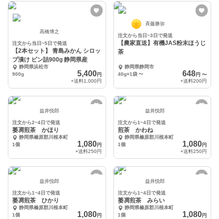
斉藤勝弥
高橋博之
注文から当日~3日で発送
【農家直送】有機JAS粉末ほうじ
注文から当日~5日で発送
【2本セット】 青島みかん シロッ
茶
プ漬け ビン詰900g 静岡県産
静岡県浜松市
静岡県静岡市
5,400
648
900g
40g×1袋
〜
円
円
〜
+送料
1,000円
+送料
200円
益井悦郎
益井悦郎
注文から2~4日で発送
注文から1~4日で発送
萎凋煎茶 かほり
煎茶 かわね
静岡県榛原郡川根本町
静岡県榛原郡川根本町
1,080
1,080
1個
1個
円
円
+送料
250円
+送料
250円
益井悦郎
益井悦郎
注文から1~4日で発送
注文から1~4日で発送
萎凋煎茶 ひかり
萎凋煎茶 みらい
静岡県榛原郡川根本町
静岡県榛原郡川根本町
1,080
1,080
1個
1個
円
円