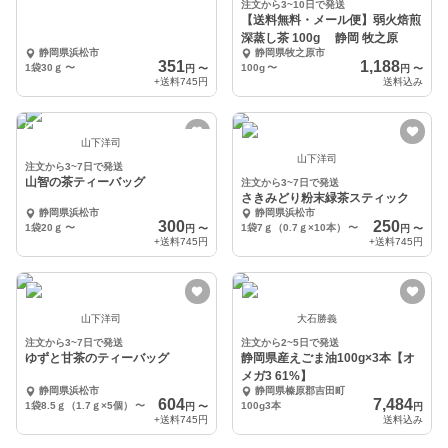
注文から3~10日で発送
【送料無料・メール便】弱火焙煎
深蒸し茶 100g 静岡 牧之原
静岡県浜松市
静岡県牧之原市
351
1,188
1袋30ｇ
〜
100g
〜
円
〜
円
〜
+送料
745円
送料込み
山下洋司
山下洋司
注文から3~7日で発送
山智の茶ティーバッグ
注文から3~7日で発送
さきみどり粉末緑茶スティック
静岡県浜松市
静岡県浜松市
300
250
1袋20ｇ
〜
1袋7ｇ（0.7ｇ×10本）
〜
円
〜
円
〜
+送料
745円
+送料
745円
山下洋司
大石勝義
注文から3~7日で発送
注文から2~5日で発送
ゆずと甘茶のティーバッグ
静岡県産えごま油100g×3本【オ
メガ3 61%】
静岡県浜松市
静岡県榛原郡吉田町
604
7,484
1袋8.5ｇ（1.7ｇ×5個）
〜
100g3本
円
〜
円
+送料
745円
送料込み