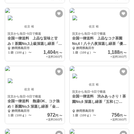
佐京 裕
佐京 裕
注文から当日~5日で発送
注文から当日~5日で発送
全国一律送料 上品な旨味と甘
全国一律送料 上品なコク茶園
み！茶園No,3上級深蒸し緑茶「夢
No,4！八十八夜深蒸し緑茶「優遊
静岡県島田市
静岡県島田市
想 (むそう)」
(ゆうゆう)」
1,404
1,188
１袋（100ｇ）
〜
１袋（100ｇ）
〜
円
〜
円
〜
+送料
360円
+送料
360円
佐京 裕
佐京 裕
注文から当日~5日で発送
全国一律送料 渋みあっさり！茶
注文から当日~5日で発送
全国一律送料 熱湯OK、コク強
園No,6 深蒸し緑茶「五和 (ご
め！茶園No,5 深蒸し緑茶「金谷
か)」
静岡県島田市
静岡県島田市
(かなや)」
972
756
１袋（100ｇ）
〜
１袋（100ｇ）
〜
円
〜
円
〜
+送料
360円
+送料
360円