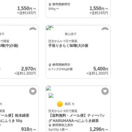
静岡県静岡市
1,550
1,550
200g
〜
円
〜
円
〜
+送料
185円
+送料
185円
啓子
勝山啓子
日で発送
注文から1~7日で発送
(中)(5個)
手造りきらく味噌(大)5個
静岡県静岡市
2,970
5,400
個
1パック(700g)5個
円
円
+送料
1,300円
+送料
1,300円
 大
植田 大
発送
注文から1~3日で発送
メール便】粉末緑茶
【送料無料・メール便】ティーバッ
べにふうき 50g
グ HARUHANAべにふうき緑茶
市
静岡県牧之原市
918
1,296
3g×25p 1袋
〜
円
〜
円
〜