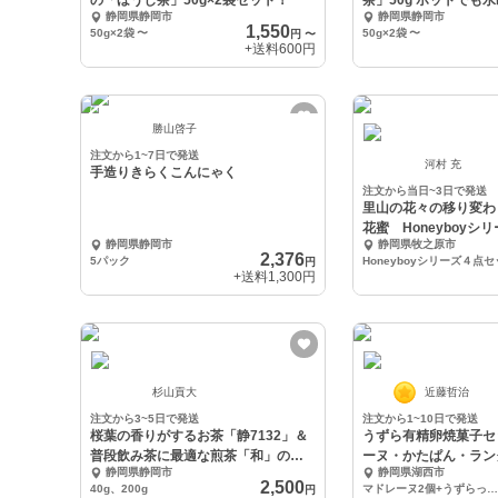
の「ほうじ茶」50g×2袋セット！
茶」50g ホットでも
静岡県静岡市
静岡県静岡市
OK（2袋セット）
1,550
50g×2袋
〜
50g×2袋
〜
円
〜
+送料
600円
勝山啓子
注文から1~7日で発送
河村 充
手造りきらくこんにゃく
注文から当日~3日で発送
里山の花々の移り変わ
花蜜 Honeyboyシ
静岡県静岡市
静岡県牧之原市
2,376
5パック
Honeyboyシリーズ４点
円
+送料
1,300円
杉山貢大
近藤哲治
注文から3~5日で発送
注文から1~10日で発送
桜葉の香りがするお茶「静7132」＆
うずら有精卵焼菓子セ
普段飲み茶に最適な煎茶「和」の飲
ーヌ・かたぱん・ラン
静岡県静岡市
静岡県湖西市
み比べセット
2,500
40g、200g
マドレーヌ2個+うずらっＣＯ（かたぱん）5個入り1袋+ラングドシャ30ｇ（約15～20）1袋
円