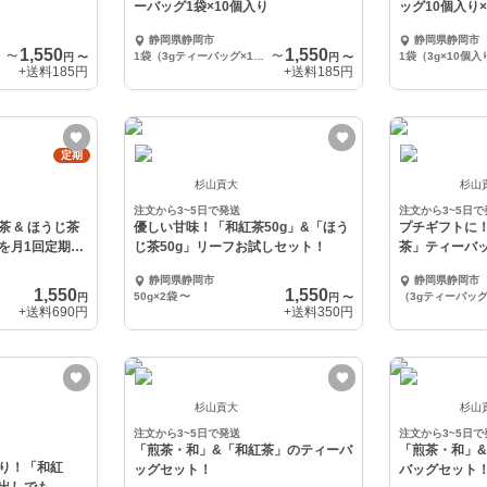
ーバッグ1袋×10個入り
ッグ10個入り
期発送します
静岡県静岡市
静岡県静岡市
1,550
1,550
〜
1袋（3gティーバッグ×10個入り）×2袋
〜
1袋（3g×10個入
円
〜
円
〜
+送料
185円
+送料
185円
定期
杉山貢大
杉山
注文から3~5日で発送
注文から3~5日で
 & ほうじ茶
優しい甘味！「和紅茶50g」&「ほう
プチギフトに
を月1回定期発
じ茶50g」リーフお試しセット！
茶」ティーバ
静岡県静岡市
静岡県静岡市
1,550
1,550
50g×2袋
〜
円
円
〜
+送料
690円
+送料
350円
杉山貢大
杉山
注文から3~5日で発送
注文から3~5日で
「煎茶・和」&「和紅茶」のティーバ
「煎茶・和」
り！「和紅
ッグセット！
バッグセット