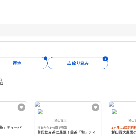
産地
絞り込み
品
杉山貢大
杉山
茶」ティーバ
注文から3~4日で発送
1ヶ月に1回定期
普段飲み茶に最適！煎茶「和」ティ
杉山貢大農園