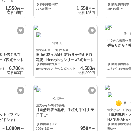
水出しでも
静岡県静岡市
静岡県静岡市
1,550
1,550
3g×20個
〜
3g×20個
〜
円
〜
円
〜
+送料
185円
+送料
185円
勝山
注文から当日~7
河村 充
手造りきらく味噌
注文から当日~3日で発送
りを伝える百
里山の花々の移り変わりを伝える百
リーズ四点セット
花蜜 Honeyboyシリーズ3点セット
静岡県牧之原市
静岡県静岡市
6,700
4,500
セット
Honeyboyシリーズ3点セット
1パック(350g)5
円
円
+送料
800円
+送料
800円
松川淳一
植田
注文から2~5日で発送
【自然栽培の黒米】手植え 手刈り 天
注文から1~3日で
ット（マドレ
【送料無料・
日干し❗️
グドシャ）
HARUHANA
静岡県下田市
静岡県牧之原
1,000
950
〜
300g×1袋
〜
50g
〜
円
〜
円
〜