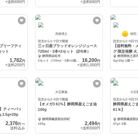
+送料
690円
+送料
690円
高橋博之
植田
注文から1~7日で発送
注文から1~3日で
ブリーフティ
三ヶ日産ブラッドオレンジジュース
【送料無料・
セット
720ml・3本×2セット（計6本）
グ 限定発酵 火
静岡県浜松市
静岡県牧之原
1,782
16,200
2セット（720ml・3本×2箱）計6本
3g×20p 1袋
〜
円
円
+送料
200円
+送料
1,000円
大石勝義
大石
注文から2~5日で発送
注文から2~5日で
【オメガ3 61%】静岡県産えごま油
静岡県産えごま
】ティーバッ
100g
61％】
.5g×20p
静岡県榛原郡吉田町
静岡県榛原郡
2,376
2,494
100g
47g× 3本
円
〜
円
送料込み
+送料
500円