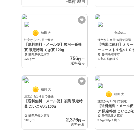
+送料
185円
植田 大
金成健二
注文から1~3日で発送
注文から当日~5日で発送
【送料無料・メール便】駿河一番棒
【携帯に便利】オリー
茶 限定特蒸 くき茶 120g
ーロースト１包×１０
静岡県牧之原市
静岡県沼津市
756
120g
〜
１包2.５g×１０
円
〜
送料込み
植田 大
植田 大
注文から1~3日で発送
【送料無料・メール便】茶葉 限定特
注文から1~3日で発送
【送料無料・メール便
蒸 こいこがね 100g
グ 限定特蒸 こいこがね 3
静岡県牧之原市
静岡県牧之原市
2,376
100g
〜
3.5g×20p 1袋
〜
円
〜
送料込み