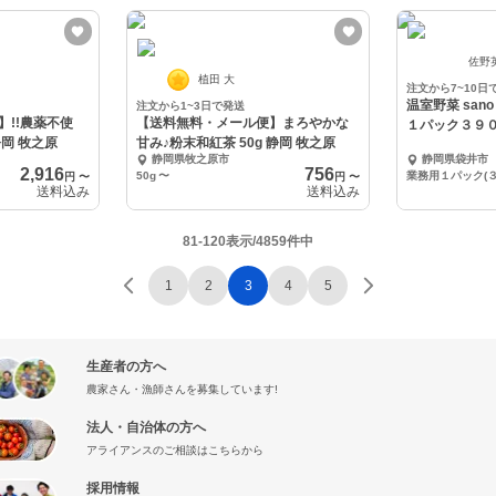
佐野
植田 大
注文から7~10日
温室野菜 sa
注文から1~3日で発送
!!農薬不使
【送料無料・メール便】まろやかな
１パック３９０
静岡 牧之原
甘み♪粉末和紅茶 50g 静岡 牧之原
静岡県牧之原市
静岡県袋井市
2,916
756
50g
〜
業務用１パック(３
円
〜
円
〜
送料込み
送料込み
81-120表示/4859件中
1
2
3
4
5
生産者の方へ
農家さん・漁師さんを募集しています!
法人・自治体の方へ
アライアンスのご相談はこちらから
採用情報