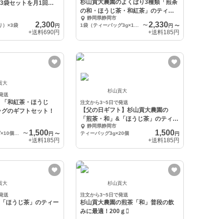
杉山貢大農園のよくばり3種類「煎茶
×3袋セットを月1回定
の和・ほうじ茶・和紅茶」のティー
静岡県静岡市
バッグセット！
2,300
2,330
り）×3袋
1袋（ティーバッグ3g×10個入り）×3袋
〜
円
円
〜
+送料
690円
+送料
185円
貢大
杉山貢大
発送
！「和紅茶・ほうじ
注文から3~5日で発送
【父の日ギフト】杉山貢大農園の
ッグのギフトセット！
「煎茶・和」&「ほうじ茶」のティー
静岡県静岡市
バッグセット！
1,500
1,500
（3gティーバッグ×10個入り）2袋×1セット
〜
ティーバッグ3g×20個
円
〜
円
+送料
185円
+送料
185円
貢大
杉山貢大
発送
注文から3~5日で発送
&「ほうじ茶」のティー
杉山貢大農園の煎茶「和」普段の飲
！
みに最適！200ｇ