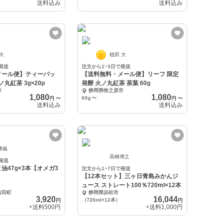
送料込み
送料込み
 大
植田 大
発送
注文から1~3日で発送
メール便】ティーバッ
【送料無料・メール便】リーフ 限定
ノ丸紅茶 3g×20p
発酵 火ノ丸紅茶 茶葉 60g
市
静岡県牧之原市
1,080
1,080
60g
〜
円
〜
円
〜
送料込み
送料込み
勝義
高橋博之
発送
油47g×3本【オメガ3
注文から1~7日で発送
【12本セット】三ヶ日青島みかんジ
ュース ストレート100％720ml×12本
吉田町
静岡県浜松市
3,920
16,044
（720ml×12本）
円
円
+送料
500円
+送料
1,000円