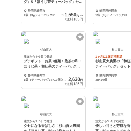
グ」&「ほうじ茶ティーバッグ」セッ
ト！
静岡県静岡市
静岡県静岡市
1,550
1袋（3gティーバッグ×10個入り）×2袋
〜
1袋（3gティーバッグ×10個入り）×2袋
円
〜
+送料
185円
杉山貢大
杉山貢大
注文から4~5日で発送
1ヶ月に1回定期配送
プチギフト！お茶3種類！煎茶の和・
杉山貢大農園の「和紅茶
ほうじ茶・和紅茶のティーバッグの
ティーバッグ」セット
ギフトセット
送します☆
静岡県静岡市
静岡県静岡市
2,630
1袋（ティーバッグ3g×10個入り）×3袋
3g×20個
円
+送料
185円
杉山貢大
杉山貢大
注文から3~5日で発送
注文から3~4日で発送
クセになる香ばしさ！杉山貢大農園
優しい甘さと芳醇な香