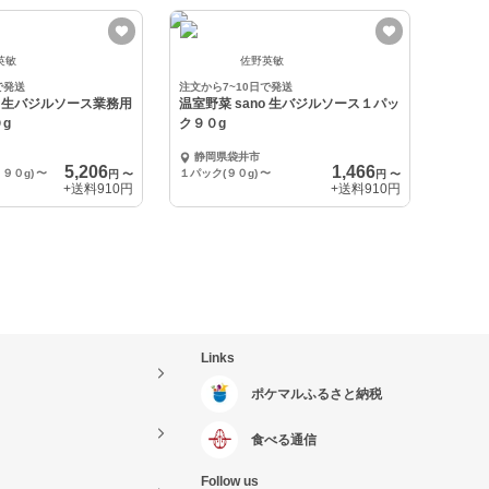
英敏
佐野英敏
で発送
注文から7~10日で発送
no 生バジルソース業務用
温室野菜 sano 生バジルソース１パッ
g
ク９０g
静岡県袋井市
5,206
1,466
９０g)
〜
１パック(９０g)
〜
円
〜
円
〜
+送料
910円
+送料
910円
Links
ポケマルふるさと納税
食べる通信
Follow us