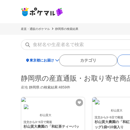
産直・通販のポケマル
静岡県の検索結果
location_on
カテゴリ
東京都にお届け
静岡県の産直通販・お取り寄せ商
産地
静岡県
の検索結果:4859件
杉山貢大
杉山貢大
注文から3~5日で発送
杉山貢大農園の「和紅
注文から3~5日で発送
杉山貢大農園の「和紅茶ティーバッ
ッグ1袋×10個入り