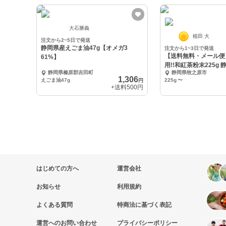
大石勝義
植田 大
注文から2~5日で発送
静岡県産えごま油47g【オメガ3
注文から1~3日で発送
【送料無料・メール便】
61%】
用!!和紅茶粉末225g 
静岡県榛原郡吉田町
静岡県牧之原市
1,306
えごま油47g
225g
〜
円
+送料
500円
はじめての方へ
運営会社
お知らせ
利用規約
よくある質問
特商法に基づく表記
運営へのお問い合わせ
プライバシーポリシー