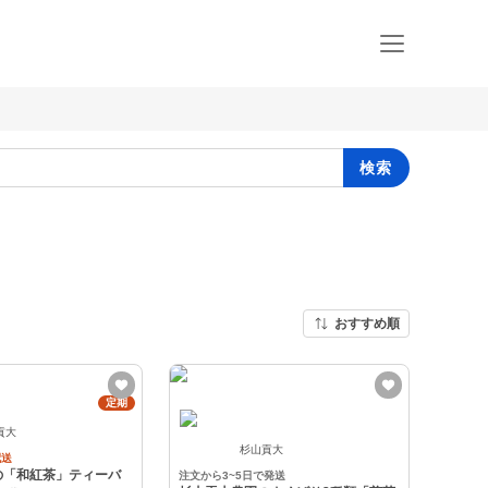
検索
おすすめ順
定期
貢大
杉山貢大
配送
の「和紅茶」ティーバ
注文から3~5日で発送