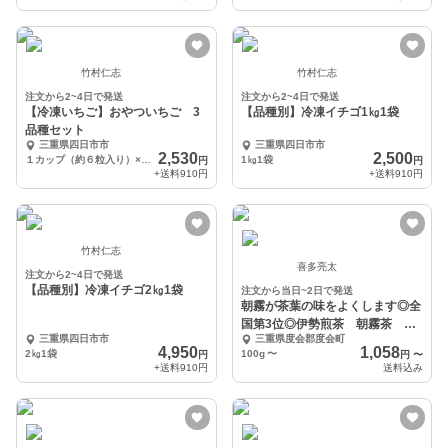
竹村仁志
竹村仁志
注文から2~4日で発送
注文から2~4日で発送
【冷凍いちご】おやついちご 3
【品種別】冷凍イチゴ1㎏1袋
品種セット
三重県四日市市
三重県四日市市
2,530
2,500
１カップ（約６粒入り）×３品種
1㎏1袋
円
円
+送料
910円
+送料
910円
竹村仁志
喜多亮太
注文から2~4日で発送
【品種別】冷凍イチゴ2㎏1袋
注文から当日~2日で発送
朝霧が茶葉の味をよくします◎全
国第3位◎伊勢煎茶 朝霧茶
三重県四日市市
三重県度会郡度会町
100g入
4,950
1,058
2㎏1袋
100g
〜
円
円
〜
+送料
910円
送料込み