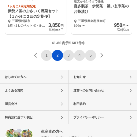
注文から1~5日で発送
喜多製茶 伊勢茶 濃い玄米茶の
1ヶ月に2回定期配送
伊勢ノ国のぶさいく野菜セット
お茶漬け
【１か月に２回の定期便】
三重県松阪市
三重県度会郡度会町
3,850
950
1箱（2Ｌのペットボトル６本分）
100g
〜
円
円
〜
+送料
965円
送料込み
41-80表示/1603件中
1
2
3
4
5
はじめての方へ
お知らせ
よくある質問
運営へのお問い合わせ
運営会社
利用規約
特商法に基づく表記
プライバシーポリシー
生産者の方へ