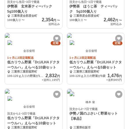
注文から当日~3日で発送
注文から当日~1日で発送
伊勢茶 玄米茶ティーパック
伊勢茶 ほうじ茶 ティーパッ
5g100個入り
ク 5g100個入り
三重県度会郡度会町
三重県度会郡度会町
2,354
2,462
100個入り
〜
100個入り
〜
円
〜
円
〜
送料込み
送料込み
定期
定期
金谷俊明
金谷俊明
1ヶ月に2回定期配送
1ヶ月に2回定期配送
低カリウム野菜「Dr,ULHAドクタ
低カリウム野菜「Dr,ULHAドクタ
ーウルハ」えらべる10袋セット
ーウルハ」えらべる5袋セット
三重県三重郡菰野町
三重県三重郡菰野町
2,832
1,476
100-120ｇ入りの野菜が10袋
100-120ｇ入りの野菜が5袋
円
円
+送料
1,195円
+送料
965円
橋本 俊
金谷俊明
注文から2~7日で発送
伊勢ノ国のぶさいく野菜セット
注文から1~3日で発送
低カリウム野菜「Dr,ULHAドクタ
【単品】
ーウルハ」えらべる10袋セット
三重県三重郡菰野町
三重県松阪市