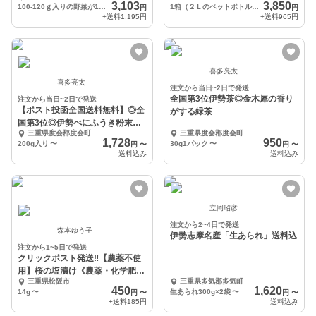
3,103
3,850
100-120ｇ入りの野菜が10袋
1箱（２Ｌのペットボトル６本分）
円
円
+送料
1,195円
+送料
965円
喜多亮太
喜多亮太
注文から当日~2日で発送
全国第3位伊勢茶◎金木犀の香り
注文から当日~2日で発送
【ポスト投函全国送料無料】◎全
がする緑茶
国第3位◎伊勢べにふうき粉末茶
三重県度会郡度会町
三重県度会郡度会町
200g入
1,728
950
200g入り
〜
30g1パック
〜
円
〜
円
〜
送料込み
送料込み
立岡昭彦
注文から2~4日で発送
森本ゆう子
伊勢志摩名産「生あられ」送料込
注文から1~5日で発送
クリックポスト発送‼️【農薬不使
用】桜の塩漬け《農薬・化学肥
三重県松阪市
三重県多気郡多気町
料・着色料不使用》
450
1,620
14g
〜
生あられ300g×2袋
〜
円
〜
円
〜
+送料
185円
送料込み