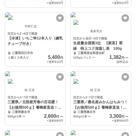
+送料
965円
+送料
910円
竹村仁志
喜多亮太
注文から2~4日で発送
【冷凍】いちご串12本入り（練乳
注文から当日~3日で発送
生産量全国第3位 【新茶】翠
チューブ付き）
緑 特上コク深蒸し茶 100g
三重県四日市市
三重県度会郡度会町
5,400
1,382
１箱１２本入り
100g1パック
〜
円
円
〜
+送料
910円
送料込み
舘 正浩
舘 正浩
注文から3~7日で発送
注文から3~7日で発送
三重県／北部産芳春の百花蜜！
三重県／桑名産みかんはちみつ！
【お徳用500ｇ】養蜂家直送！完
【お徳用500ｇ】養蜂家直送！完
三重県桑名市
三重県桑名市
全自家採年集
全自家採集
2,600
3,300
500g×1本
〜
500g×1本
〜
円
〜
円
〜
+送料
690円
+送料
690円