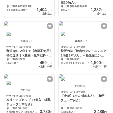
葉100g入り
三重県多気郡多気町
三重県度会郡度会町
1,404
1,382
干し柿100g×3袋
〜
100g
〜
円
〜
円
〜
送料込み
送料込み
森本ゆう子
森本ゆう子
注文から1~5日で発送
注文から2~7日で発送
郵送‼️は、2袋まで【農薬不使用】
松阪の味「焼肉のタレ・ニンニク
桜の塩漬け《農薬・化学肥料・着
1.5倍 2本入り」～松阪産ニンニ
三重県松阪市
三重県松阪市
色料不使用》
ク使用！非加熱
450
1,500
14g×1袋
〜
ニンニク1.5倍タレ360ml×2本
〜
円
〜
円
〜
+送料
110円
+送料
910円
竹村仁志
竹村仁志
注文から2~4日で発送
【冷凍】いちご串5本入り（練乳
注文から2~4日で発送
冷凍イチゴカップ（5個入＋練乳
チューブ付き）
チューブ１本付き）
三重県四日市市
三重県四日市市
3,780
2,480
各品種1カップ（約8粒入り）×5カップ分
１箱５本入り
円
円