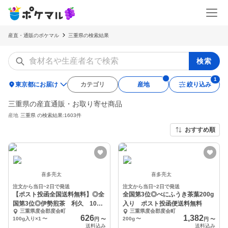
産直・通販のポケマル
三重県の検索結果
検索
location_on
東京都にお届け
カテゴリ
産地
絞り込み
三重県の産直通販・お取り寄せ商品
産地
三重県
の検索結果:1603件
おすすめ順
喜多亮太
喜多亮太
注文から当日~2日で発送
注文から当日~2日で発送
【ポスト投函全国送料無料】◎全
全国第3位◎べにふうき茶葉200g
国第3位◎伊勢煎茶 利久 100g
入り ポスト投函便送料無料
三重県度会郡度会町
三重県度会郡度会町
入
626
1,382
100g入り×1
〜
200g
〜
円
〜
円
〜
送料込み
送料込み