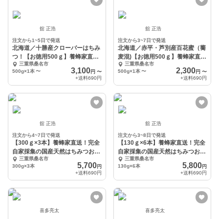
舘 正浩
舘 正浩
注文から1~5日で発送
注文から3~7日で発送
北海道／十勝産クローバーはちみ
北海道／赤平・芦別産百花蜜（蕎
つ！【お徳用500ｇ】養蜂家直
麦混)【お徳用500ｇ】養蜂家直
三重県桑名市
三重県桑名市
送！完全自家採集
送！完全自家採集
3,100
2,300
500g×1本
〜
500g×1本
〜
円
〜
円
〜
+送料
690円
+送料
690円
舘 正浩
舘 正浩
注文から4~7日で発送
注文から3~8日で発送
【300ｇ×3本】養蜂家直送！完全
【130ｇ×6本】養蜂家直送！完全
自家採集の国産天然はちみつお試
自家採集の国産天然はちみつお試
三重県桑名市
三重県桑名市
しセット
しセット
5,700
5,800
300g×3本
130g×6本
円
円
+送料
690円
+送料
690円
喜多亮太
喜多亮太