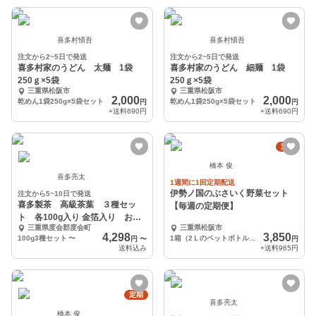
喜多村愼吾
喜多村愼吾
注文から2~5日で発送
注文から2~5日で発送
喜多村家のうどん 太麺 1袋
喜多村家のうどん 細麺 1袋
250ｇ×5袋
250ｇ×5袋
三重県松阪市
三重県松阪市
2,000
2,000
乾めん1袋250g×5袋セット
乾めん1袋250g×5袋セット
円
円
+送料
690円
+送料
690円
定期
橋本 俊
喜多亮太
1週間に1回定期配送
伊勢ノ国のぶさいく野菜セット
注文から5~10日で発送
喜多製茶 高級茶葉 ３種セッ
【毎週の定期便】
ト 各100g入り 金箔入り お正
三重県度会郡度会町
三重県松阪市
月に
4,298
3,850
100g3種セット
〜
1箱（2Ｌのペットボトル６本分）
円
〜
円
送料込み
+送料
965円
定期
喜多亮太
橋本 俊