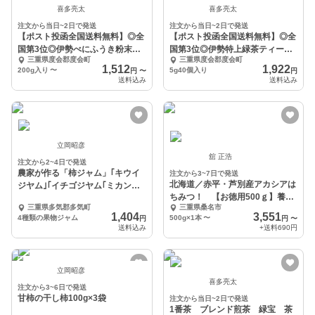
喜多亮太
喜多亮太
注文から当日~2日で発送
注文から当日~2日で発送
【ポスト投函全国送料無料】◎全
【ポスト投函全国送料無料】◎全
国第3位◎伊勢べにふうき粉末茶
国第3位◎伊勢特上緑茶ティーパ
三重県度会郡度会町
三重県度会郡度会町
200g入
ック
1,512
1,922
200g入り
〜
5g40個入り
円
〜
円
送料込み
送料込み
立岡昭彦
舘 正浩
注文から2~4日で発送
農家が作る「柿ジャム」｢キウイ
注文から3~7日で発送
北海道／赤平・芦別産アカシアは
ジヤム｣｢イチゴジヤム｢ミカンジ
ちみつ！ 【お徳用500ｇ】養蜂
ヤム｣｣
三重県多気郡多気町
三重県桑名市
家直送！完全自家採
1,404
3,551
4種類の果物ジャム
500g×1本
〜
円
円
〜
送料込み
+送料
690円
立岡昭彦
喜多亮太
注文から3~6日で発送
甘柿の干し柿100g×3袋
注文から当日~2日で発送
1番茶 ブレンド煎茶 緑宝 茶