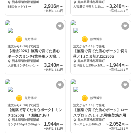
熊本県菊池郡菊陽町
熊本県菊池郡菊陽町
宅用★
り）
2,916
3,240
BBQセットY3
〜
大容量切り落とし1kg×1
〜
円
〜
円
〜
+送料
1,331円
+送料
1,331円
熊野博崇
熊野博崇
注文から7~16日で発送
注文から7~16日で発送
【福袋2026】無薬で育てた香心
【無薬で育てた香心ポーク】切り
ポークのミンチ(業務用メガ盛
落とし(こま切れ)1p250g
熊本県菊池郡菊陽町
熊本県菊池郡菊陽町
り）
3,240
1,944
大容量ミンチ1kg×1
〜
切り落とし250g×2(500g)
〜
円
〜
円
〜
+送料
1,331円
+送料
1,331円
熊野博崇
熊野博崇
注文から7~16日で発送
注文から7~16日で発送
【無薬で育てた香心ポーク】ミン
【無薬で育てた香心ポーク】ロー
チ1p250g ＊粗挽きあり
スブロック/しゃぶ用/生姜焼き用
熊本県菊池郡菊陽町
熊本県菊池郡菊陽町
1,944
2,052
ミンチ250g×2(500g)
〜
ロースしゃぶ400g(200g×2)
〜
円
〜
円
〜
+送料
1,331円
+送料
1,331円