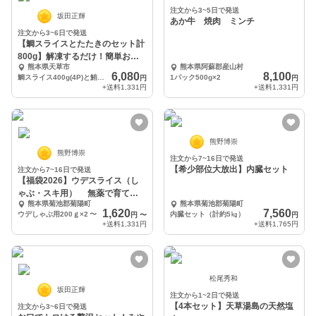
注文から3~5日で発送
坂田正輝
あか牛 焼肉 ミンチ
注文から3~6日で発送
【鯛スライスとたたきのセット計
800g】解凍するだけ！簡単お刺
熊本県天草市
熊本県阿蘇郡産山村
身♪
6,080
8,100
鯛スライス400g(4P)と鮪たたき400g(2P)のセット
1パック500g×2
円
円
+送料
1,331円
+送料
1,331円
熊野博崇
熊野博崇
注文から7~16日で発送
【希少部位大放出】内臓セット
注文から7~16日で発送
【福袋2026】ウデスライス（し
ゃぶ・スキ用） 無薬で育てた
熊本県菊池郡菊陽町
熊本県菊池郡菊陽町
香心ポーク
1,620
7,560
ウデしゃぶ用200ｇ×2
〜
内臓セット（計約5㎏）
円
〜
円
+送料
1,331円
+送料
1,765円
松尾秀和
坂田正輝
注文から1~2日で発送
【4本セット】天草湯島の天然塩
注文から3~6日で発送