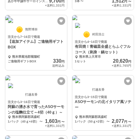
9,700
1,512
あか牛甲誠牛サーロインステーキ180g×2
3本
〜
円
円
〜
+送料
1,331円
+送料
1,331円
熊野博崇
村田浩士
注文から7~16日で発送
【追加アイテム】ご進物用ギフト
注文から4~14日で発送
有田焼！青磁皿全盛とらふぐフル
BOX
コース（刺身・鍋セット）
熊本県菊池郡菊陽町
熊本県上天草市
330
20,620
ご進物用ギフトBOX
1セット
円
円
送料込み
+送料
1,765円
打越友香
打越友香
注文から3~15日で発送
ASOサーモンの北イタリア風ソテ
注文から3~16日で発送
阿蘇の湧き水で育ったASOサーモ
ー
ンの塩麴仕立て～4切（40ｇ）～
熊本県阿蘇郡高森町
熊本県阿蘇郡高森町
1,603
2,077
1パック（40ｇ×4切）
〜
1パック（50ｇ×2切）
〜
円
〜
円
〜
+送料
1,331円
+送料
1,331円