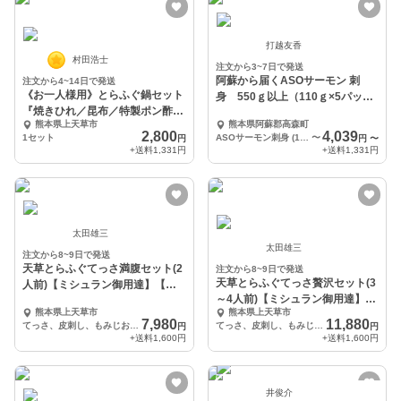
打越友香
村田浩士
注文から3~7日で発送
阿蘇から届くASOサーモン 刺
注文から4~14日で発送
《お一人様用》とらふぐ鍋セット
身 550ｇ以上（110ｇ×5パッ
『焼きひれ／昆布／特製ポン酢／
ク)
熊本県上天草市
熊本県阿蘇郡高森町
もみじおろし付き』
2,800
4,039
1セット
ASOサーモン刺身 (110g×5パック）
〜
円
円
〜
+送料
1,331円
+送料
1,331円
太田雄三
太田雄三
注文から8~9日で発送
天草とらふぐてっさ満腹セット(2
注文から8~9日で発送
天草とらふぐてっさ贅沢セット(3
人前)【ミシュラン御用達】【伊
～4人前)【ミシュラン御用達】
勢神宮奉納】
熊本県上天草市
熊本県上天草市
【伊勢神宮奉納】
7,980
11,880
てっさ、皮刺し、もみじおろし，切身、ポン酢、出汁用昆布、ひれ酒用焼きひれ
てっさ、皮刺し、もみじおろし，切身、ポン酢、出汁用昆布、ひれ酒用焼きひれ
円
円
+送料
1,600円
+送料
1,600円
井俊介