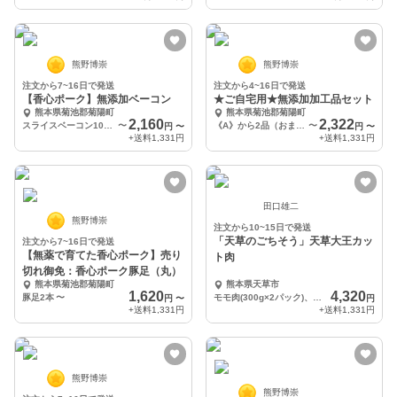
熊野博崇
熊野博崇
注文から7~16日で発送
注文から4~16日で発送
【香心ポーク】無添加ベーコン
★ご自宅用★無添加加工品セット
熊本県菊池郡菊陽町
熊本県菊池郡菊陽町
2,160
2,322
スライスベーコン100g×2ｐ
〜
《A》から2品（おまかせ）
〜
円
〜
円
〜
+送料
1,331円
+送料
1,331円
田口雄二
熊野博崇
注文から10~15日で発送
「天草のごちそう」天草大王カッ
注文から7~16日で発送
【無薬で育てた香心ポーク】売り
ト肉
切れ御免：香心ポーク豚足（丸）
熊本県菊池郡菊陽町
熊本県天草市
1,620
4,320
豚足2本
〜
モモ肉(300g×2パック)、ムネ肉(200g×1パック)
円
〜
円
+送料
1,331円
+送料
1,331円
熊野博崇
熊野博崇