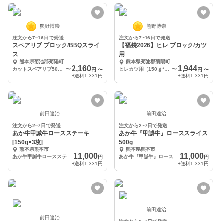
熊野博崇
熊野博崇
注文から7~16日で発送
注文から7~16日で発送
スペアリブ ブロック/BBQスライ
【福袋2026】ヒレ ブロック/カツ
ス
用
熊本県菊池郡菊陽町
熊本県菊池郡菊陽町
2,160
1,944
カットスペアリブ500g(250ｇ*2)
〜
ヒレカツ用（150ｇ*2）
〜
円
〜
円
〜
+送料
1,331円
+送料
1,331円
前田達治
前田達治
注文から2~7日で発送
注文から2~7日で発送
あか牛甲誠牛ロースステーキ
あか牛『甲誠牛』ローススライス
[150g×3枚]
500g
熊本県熊本市
熊本県熊本市
11,000
11,000
あか牛甲誠牛ロースステーキ150g×3枚
あか牛『甲誠牛』ローススライス500g
円
円
+送料
1,331円
+送料
1,331円
前田達治
前田達治