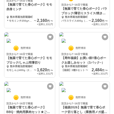
注文から7~16日で発送
【無薬で育てた香心ポーク】モモ
注文から7~16日で発送
【無薬で育てた香心ポーク】バラ
赤身ミンチ
ブロック/薄切りスライス/焼き用
熊本県菊池郡菊陽町
熊本県菊池郡菊陽町
厚切り
2,160
2,160
＊モモミンチ250g×2（計500ｇ）
〜
バラスライス400g（200g×2）
〜
円
〜
円
〜
+送料
1,331円
+送料
1,331円
熊野博崇
熊野博崇
注文から7~16日で発送
注文から7~16日で発送
【無薬で育てた香心ポーク】モモ
【周年福袋】お買い得!!香心ポー
ブロック/しゃぶ用薄切り
クお楽しみセット（3パック~）
熊本県菊池郡菊陽町
熊本県菊池郡菊陽町
1,620
2,484
モモしゃぶ400g（200ｇ*2）
〜
【福袋】3種Sセット
〜
円
〜
円
〜
+送料
1,331円
+送料
1,331円
熊野博崇
熊野博崇
注文から7~16日で発送
注文から7~16日で発送
【無薬で育てた香心ポーク】
【福袋2026】無薬で育て香心ポ
BBQ・焼肉用豚肉セット★ご自
ーク切り落とし（業務用メガ盛