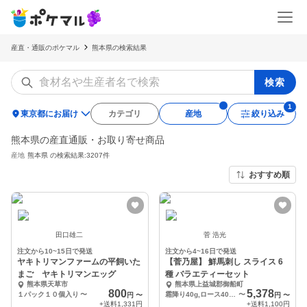
産直・通販のポケマル
熊本県の検索結果
検索
location_on
東京都にお届け
カテゴリ
産地
絞り込み
熊本県の産直通販・お取り寄せ商品
産地
熊本県
の検索結果:3207件
おすすめ順
田口雄二
菅 浩光
注文から10~15日で発送
注文から4~16日で発送
ヤキトリマンファームの平飼いた
【菅乃屋】 鮮馬刺し スライス 6
まご ヤキトリマンエッグ
種 バラエティーセット
熊本県天草市
熊本県上益城郡御船町
800
5,378
１パック１０個入り
〜
霜降り40g,ロース40g, 赤身40g, フタエゴ40g,うまトロ60g,ユッケ50g
〜
円
〜
円
〜
+送料
1,331円
+送料
1,100円