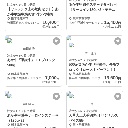
注文から2~7日で発送
あか牛甲誠牛ステーキ食べ比べ
注文から2~7日で発送
【ワンランク上の焼肉セット】あ
（サーロイン180g×2・モモ
か牛甲誠牛焼肉食べ比べ(特撰三
150g×2）
熊本県熊本市
熊本県熊本市
角カルビ・ロース)
16,400
16,400
特撰三角カルビ400g・ロース400g
あか牛甲誠牛サーロインステーキ180g×2・あか牛甲誠牛モモステーキ150g×2
円
円
+送料
1,331円
+送料
1,331円
前田達治
前田達治
注文から2~7日で発送
あか牛『甲誠牛』モモブロック
注文から2~7日で発送
500g×2 あか牛『甲誠牛』モモブ
500g
ロック【ローストビーフに！】
熊本県熊本市
熊本県熊本市
7,000
13,600
あか牛『甲誠牛』モモブロック500ｇ
あか牛『甲誠牛』モモブロック500ｇ×2
円
円
+送料
1,331円
+送料
1,331円
前田達治
田口雄二
注文から2~7日で発送
注文から5~7日で発送
あか牛甲誠牛サーロインステーキ
天草大王大手羽先(オリジナルス
（180g×2）
パイス味)
熊本県熊本市
熊本県天草市