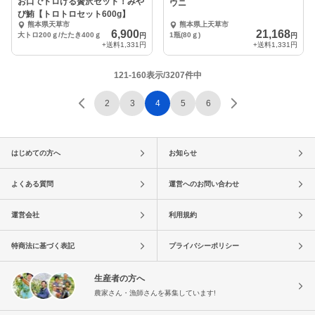
お口でトロける贅沢セット！みや
ウニ
び鮪【トロトロセット600g】
熊本県天草市
熊本県上天草市
6,900
21,168
大トロ200ｇ/たたき400ｇ
1瓶(80ｇ)
円
円
+送料
1,331円
+送料
1,331円
121-160表示/3207件中
2
3
4
5
6
はじめての方へ
お知らせ
よくある質問
運営へのお問い合わせ
運営会社
利用規約
特商法に基づく表記
プライバシーポリシー
生産者の方へ
農家さん・漁師さんを募集しています!