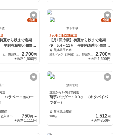
定期
定期
和敏
木下和敏
配送
1ヶ月に1回定期配送
】初夏から秋まで定期
【月1回冷蔵】初夏から秋まで定期
月 平飼有精卵と旬野菜
便 5月～11月 平飼有精卵と旬野菜
熊本県玉名市
セット便
2,700
2,700
卵1パック（10個）と、野菜5～6品種です。
卵1パック（10個）と、野菜5～6品種です。
円
円
+送料
1,600円
+送料
1,600円
英二
濱田弘徳
発送
注文から1~5日で発送
！ ハラペーニョの一
菊芋パウダー１0０g （キクバイパ
n
ウダー）
菊陽町
熊本県山鹿市
750
1,512
5ｇ入り
〜
100g
円
〜
円
+送料
1,111円
+送料
350円