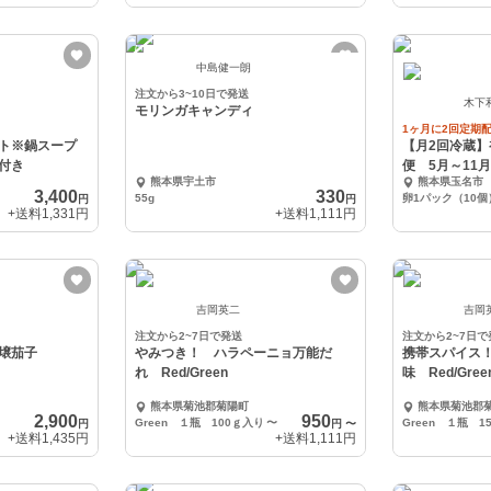
中島健一朗
注文から3~10日で発送
木下
モリンガキャンディ
1ヶ月に2回定期
ト※鍋スープ
【月2回冷蔵
付き
便 5月～11
熊本県宇土市
熊本県玉名市
セット便
3,400
330
55g
円
円
+送料
1,331円
+送料
1,111円
吉岡英二
吉岡
注文から2~7日で発送
注文から2~7日で
篤壌茄子
やみつき！ ハラペーニョ万能だ
携帯スパイス
れ Red/Green
味 Red/Gree
熊本県菊池郡菊陽町
熊本県菊池郡
2,900
950
Green １瓶 100ｇ入り
〜
Green １瓶 1
円
円
〜
+送料
1,435円
+送料
1,111円