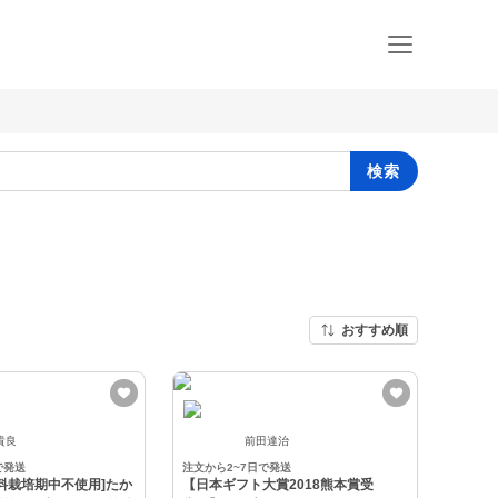
検索
おすすめ順
貴良
前田達治
で発送
注文から2~7日で発送
料栽培期中不使用]たか
【日本ギフト大賞2018熊本賞受