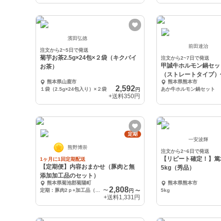
濱田弘徳
前田達治
注文から2~5日で発送
菊芋お茶2.5g×24包×２袋（キクバイ
注文から2~7日で発送
甲誠牛ホルモン鍋セッ
お茶）
（ストレートタイプ）
熊本県山鹿市
熊本県熊本市
2,592
１袋（2.5g×24包入り）×２袋
あか牛ホルモン鍋セット
円
+送料
350円
定期
一安波輝
熊野博崇
注文から2~6日で発送
【リピート確定！】
1ヶ月に1回定期配送
【定期便】内容おまかせ（豚肉と無
5kg（秀品）
添加加工品のセット）
熊本県菊池郡菊陽町
熊本県熊本市
2,808
定期：豚肉2ｐ+加工品（1品）500ｇ前後
〜
5kg
円
〜
+送料
1,331円