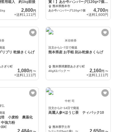
答用箱入 約1kg前後
賞！】あか牛ハンバーグ(120g×7個セ
熊本県熊本市
ット)
2,800
4,700
kg
あか牛ハンバーグ120g×7個
円
円
+送料
1,111円
+送料
1,600円
映香
米谷映香
発送
注文から1~7日で発送
プリプリ 乾燥きくらげ
熊本県産 お手軽 刻み乾燥きくらげ
あさぎり町
熊本県球磨郡あさぎり町
1,080
2,160
40gX2パック
〜
円
〜
円
〜
+送料
1,111円
+送料
1,111円
中村 司
雅弘
注文から2~14日で発送
高麗人参×ほうじ茶 ティパック10
発送
栽培 小麦粉 農薬化
 中強力粉
小国町
熊本県宇土市
2,484
2,650
1パック(25g×1袋）
〜
円
〜
円
〜