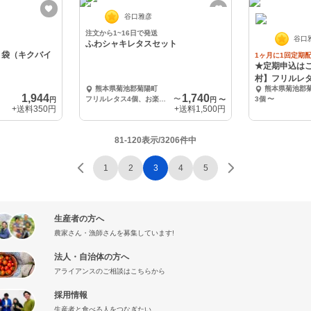
谷口雅彦
注文から1~16日で発送
谷口
ふわシャキレタスセット
×３袋（キクバイ
1ヶ月に1回定期
★定期申込は
村】フリルレ
熊本県菊池郡菊陽町
熊本県菊池郡
1,944
1,740
フリルレタス4個、お楽しみレタス2個
〜
3個
〜
円
円
〜
+送料
350円
+送料
1,500円
81-120表示/3206件中
1
2
3
4
5
生産者の方へ
農家さん・漁師さんを募集しています!
法人・自治体の方へ
アライアンスのご相談はこちらから
採用情報
生産者と食べる人をつなぎたい