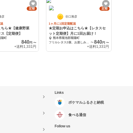
定期
定期
雅彦
谷口雅彦
配送
1ヶ月に1回定期配送
こちら★【健康野菜
★定期お申込はこちら★【レタスセ
タス【定期便】
ット定期便】月に1回お届け！
菊陽町
熊本県菊池郡菊陽町
840
840
フリルレタス2個、お楽しみレタス1個
〜
円
〜
円
〜
+送料
1,331円
+送料
1,331円
Links
ポケマルふるさと納税
食べる通信
Follow us