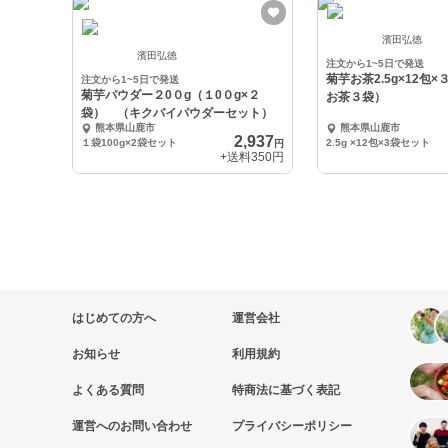
濱田弘徳
濱田弘徳
注文から1~5日で発送
菊芋お茶2.5g×12包
注文から1~5日で発送
菊芋パウダー２0０g（１0０g×２
お茶３袋）
袋） （キクバイパウダーセット）
熊本県山鹿市
熊本県山鹿市
2,937
１袋100g×2袋セット
2.5g ×12包×3袋セット
円
+送料
350円
はじめての方へ
運営会社
お知らせ
利用規約
よくある質問
特商法に基づく表記
運営へのお問い合わせ
プライバシーポリシー