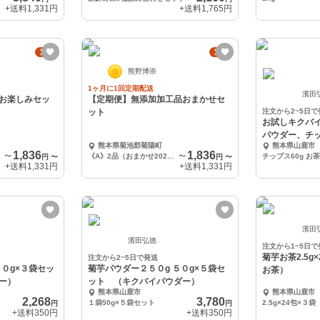
+送料
1,331円
+送料
1,765円
定期
定期
熊野博崇
1ヶ月に1回定期配送
濱田
お楽しみセッ
【定期便】無添加加工品おまかせセ
ット
注文から2~5日で
お試しキクバ
パウダー、チ
熊本県菊池郡菊陽町
熊本県山鹿市
（北海道・沖
1,836
1,836
〜
《A》2品（おまかせ2024）
〜
円
〜
円
〜
+送料
1,331円
+送料
1,331円
濱田
濱田弘徳
注文から1~5日で
菊芋お茶2.5g
注文から2~5日で発送
５０g×３袋セッ
菊芋パウダー２５０g ５０g×５袋セ
お茶）
ー）
ット （キクバイパウダー）
熊本県山鹿市
熊本県山鹿市
2,268
3,780
１袋50g×５袋セット
2.5g×24包×３袋
円
円
+送料
350円
+送料
350円