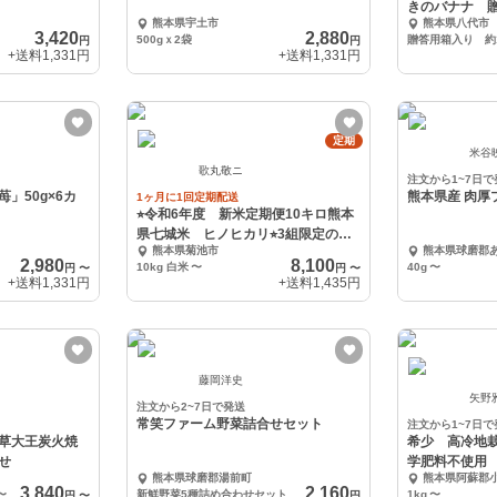
きのバナナ 贈
熊本県宇土市
熊本県八代市
3,420
2,880
500gｘ2袋
贈答用箱入り 約1
円
円
+送料
1,331円
+送料
1,331円
定期
米谷
歌丸敬ニ
注文から1~7日で
」50g×6カ
熊本県産 肉厚
1ヶ月に1回定期配送
⭐︎令和6年度 新米定期便10キロ熊本
県七城米 ヒノヒカリ⭐︎3組限定の定
熊本県菊池市
熊本県球磨郡
期便
2,980
8,100
10kg 白米
〜
40g
〜
円
〜
円
〜
+送料
1,331円
+送料
1,435円
藤岡洋史
矢野
注文から2~7日で発送
常笑ファーム野菜詰合せセット
注文から1~7日で
草大王炭火焼
希少 高冷地
せ
学肥料不使用
熊本県球磨郡湯前町
熊本県阿蘇郡
3,840
2,160
〜
新鮮野菜5種詰め合わせセット
1kg
〜
円
〜
円