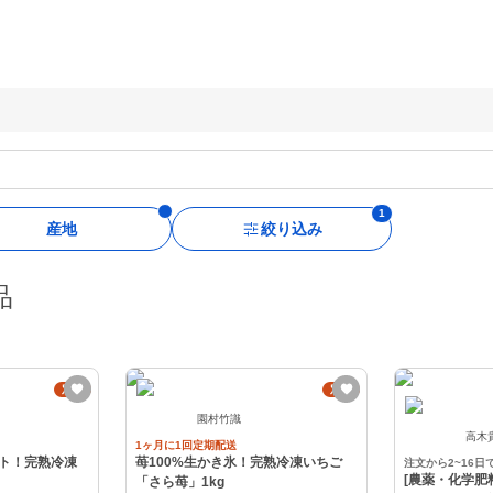
産地
絞り込み
品
定期
定期
園村竹識
高木
1ヶ月に1回定期配送
ト！完熟冷凍
苺100%生かき氷！完熟冷凍いちご
注文から2~16日
[農薬・化学肥
「さら苺」1kg