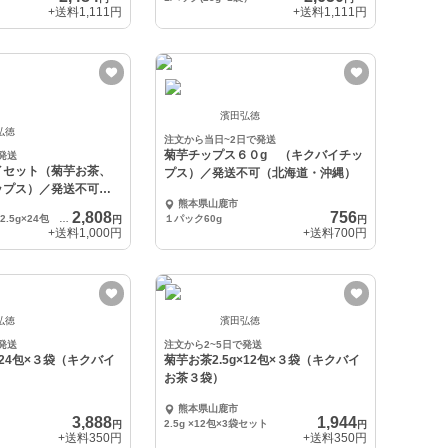
+送料
1,111円
+送料
1,111円
濱田弘徳
弘徳
注文から当日~2日で発送
菊芋チップス６０g （キクバイチッ
発送
イセット（菊芋お茶、
プス）／発送不可（北海道・沖縄）
ップス）／発送不可
熊本県山鹿市
縄）
2,808
756
チップス60g お茶2.5g×24包 パウダー50g
１パック60g
円
円
+送料
1,000円
+送料
700円
弘徳
濱田弘徳
発送
注文から2~5日で発送
×24包×３袋（キクバイ
菊芋お茶2.5g×12包×３袋（キクバイ
お茶３袋）
熊本県山鹿市
3,888
1,944
2.5g ×12包×3袋セット
円
円
+送料
350円
+送料
350円