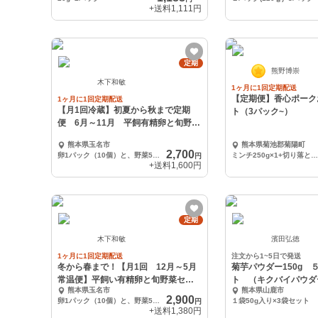
+送料
1,111円
定期
熊野博崇
木下和敏
1ヶ月に1回定期配送
【定期便】香心ポーク
1ヶ月に1回定期配送
【月1回冷蔵】初夏から秋まで定期
ト（3パック~）
便 6月～11月 平飼有精卵と旬野菜
セット便
熊本県玉名市
熊本県菊池郡菊陽町
2,700
卵1パック（10個）と、野菜5～6品種です。
ミンチ250g×1+切り落とし250g×1
円
+送料
1,600円
定期
木下和敏
濱田弘徳
1ヶ月に1回定期配送
注文から1~5日で発送
冬から春まで！【月1回 12月～5月
菊芋パウダー150g 
常温便】平飼い有精卵と旬野菜セッ
ト （キクバイパウダ
熊本県玉名市
熊本県山鹿市
ト便
2,900
卵1パック（10個）と、野菜5～6品種です。
１袋50g入り×3袋セット
円
+送料
1,380円