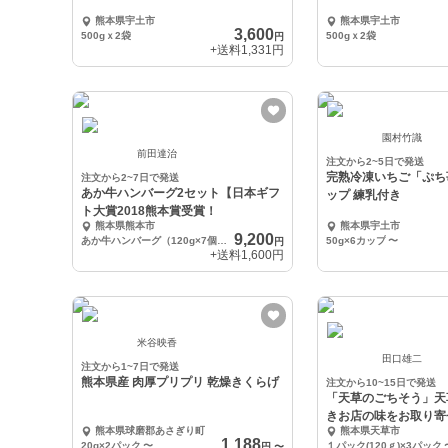
熊本県宇土市
熊本県宇土市
3,600
500gｘ2袋
500gｘ2袋
円
+送料
1,331円
園村竹識
前田達治
注文から2~5日で発送
完熟冷凍いちご「ぷち苺
注文から2~7日で発送
あか牛ハンバーグ2セット【日本ギフ
ップ 練乳付き
ト大賞2018熊本賞受賞！
熊本県熊本市
熊本県宇土市
9,200
あか牛ハンバーグ（120g×7個）×２
50g×6カップ
〜
円
+送料
1,600円
米谷映香
田口雄二
注文から1~7日で発送
熊本県産 肉厚プリプリ 乾燥きくらげ
注文から10~15日で発送
「天草のごちそう」天
きお店の味をお取り寄
熊本県球磨郡あさぎり町
熊本県天草市
1,188
20g×2パック
〜
１パック(120ｇ)×3パック
円
〜