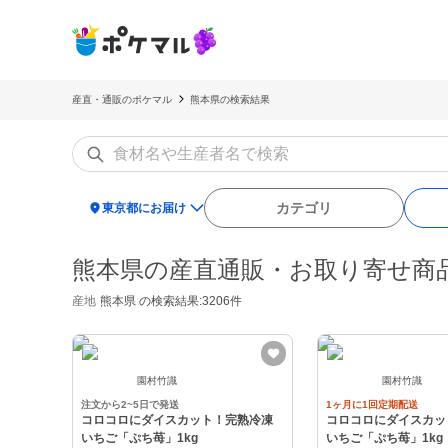
産直・通販のポケマル
熊本県の検索結果
location_on
カテゴリ
東京都にお届け
熊本県の産直通販・お取り寄せ商
産地
熊本県
の検索結果:3206件
園村竹識
園村竹識
注文から2~5日で発送
1ヶ月に1回定期配送
コロコロにダイスカット！完熟冷凍
コロコロにダイスカッ
いちご「ぷち苺」1kg
いちご「ぷち苺」1kg