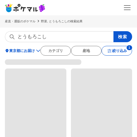
産直・通販のポケマル
野菜, とうもろこしの検索結果
検索
location_on
東京都にお届け
カテゴリ
産地
絞り込み