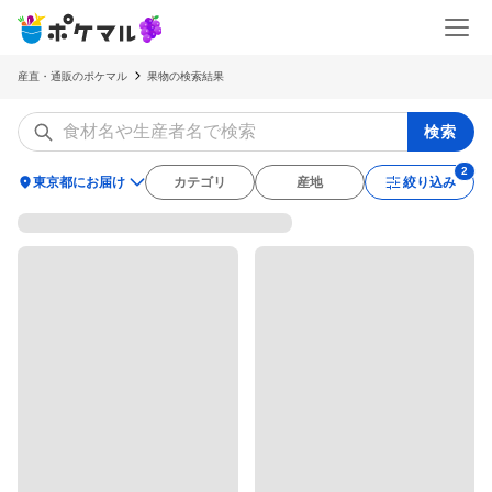
産直・通販のポケマル
果物の検索結果
検索
location_on
東京都にお届け
カテゴリ
産地
絞り込み