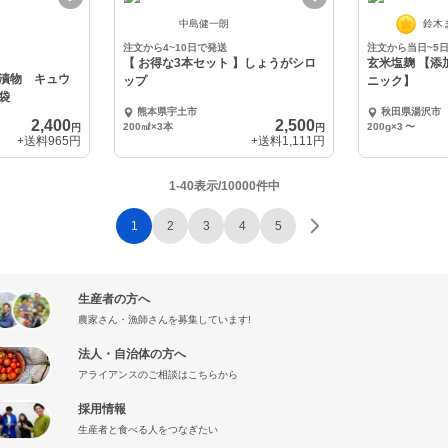
中島健一朗
鈴木
注文から4~10日で発送
注文から当日~5
【 お得な3本セット 】しょうがシロ
玄米塩麹 【添
漬物 キュウ
ップ
ニック】
袋
熊本県宇土市
秋田県湯沢市
2,400
2,500
200㎖×3本
200g×3
〜
円
円
+送料
965円
+送料
1,111円
1-40表示/10000件中
1
2
3
4
5
生産者の方へ
農家さん・漁師さんを募集しています!
法人・自治体の方へ
アライアンスのご相談はこちらから
採用情報
生産者と食べる人をつなぎたい