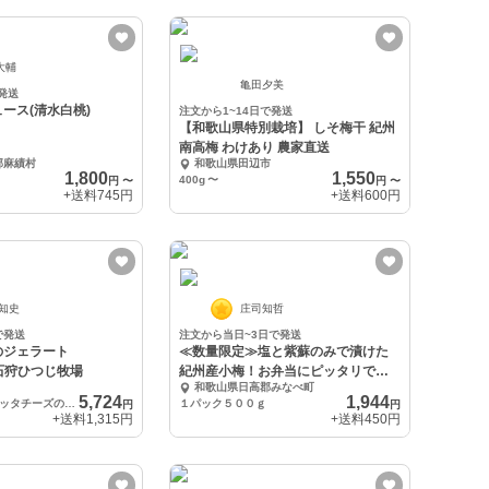
大輔
亀田夕美
発送
ース(清水白桃)
注文から1~14日で発送
【和歌山県特別栽培】 しそ梅干 紀州
南高梅 わけあり 農家直送
郡麻績村
和歌山県田辺市
1,800
1,550
400g
〜
円
〜
円
〜
+送料
745円
+送料
600円
 知史
庄司知哲
で発送
注文から当日~3日で発送
のジェラート
≪数量限定≫塩と紫蘇のみで漬けた
 石狩ひつじ牧場
紀州産小梅！お弁当にピッタリで
和歌山県日高郡みなべ町
す！
5,724
1,944
北海道産羊乳リコッタチーズのジェラート（冷凍）
１パック５００ｇ
円
円
+送料
1,315円
+送料
450円