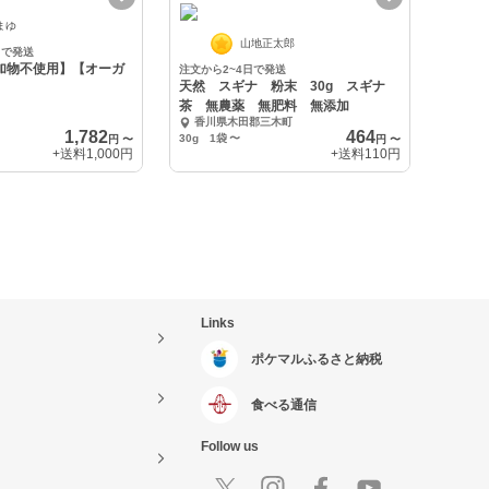
まゆ
山地正太郎
日で発送
加物不使用】【オーガ
注文から2~4日で発送
天然 スギナ 粉末 30g スギナ
茶 無農薬 無肥料 無添加
香川県木田郡三木町
1,782
464
30g 1袋
〜
円
〜
円
〜
+送料
1,000円
+送料
110円
Links
ポケマルふるさと納税
食べる通信
Follow us