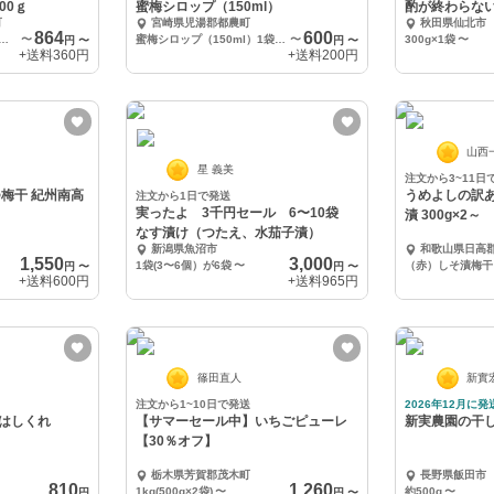
00ｇ
蜜梅シロップ（150ml）
酌が終わらな
町
宮崎県児湯郡都農町
秋田県仙北市
ライス300g
864
600
 紀州産カリカリ南高しそ梅 17０ｇ
〜
蜜梅シロップ（150ml）1袋入り
〜
300g×1袋
〜
円
〜
円
〜
+送料
360円
+送料
200円
山西
星 義美
注文から3~11日
紀州南高
うめよしの訳
注文から1日で発送
実ったよ 3千円セール 6〜10袋
漬 300g×2～
なす漬け（つたえ、水茄子漬）
新潟県魚沼市
和歌山県日高
1,550
3,000
1袋(3〜6個）が6袋
〜
（赤）しそ漬梅干 3
円
〜
円
〜
+送料
600円
+送料
965円
篠田直人
新實
注文から1~10日で発送
2026年12月に発
のはしくれ
【サマーセール中】いちごピューレ
新実農園の干し
【30％オフ】
栃木県芳賀郡茂木町
長野県飯田市
810
1,260
1kg(500g×2袋)
〜
約500g
〜
円
円
〜