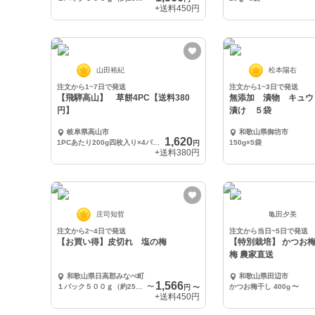
+送料
450円
山田裕紀
松本陽右
注文から1~7日で発送
注文から1~3日で発送
【飛騨高山】 草餅4PC【送料380
無添加 漬物 キュウ
円】
漬け ５袋
岐阜県高山市
和歌山県御坊市
1,620
1PCあたり200g四枚入り×4パック
150g×5袋
円
+送料
380円
庄司知哲
亀田夕美
注文から2~4日で発送
注文から当日~5日で発送
【お買い得】皮切れ 塩の梅
【特別栽培】 かつお梅
梅 農家直送
和歌山県日高郡みなべ町
和歌山県田辺市
1,566
１パック５００ｇ（約25粒前後）
〜
かつお梅干し 400g
〜
円
〜
+送料
450円