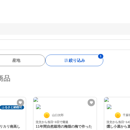
産地
絞り込み
商品
ふるさと納税可
山口次郎
千葉
注文から当日~3日で発送
注文から当日~1
リカリ南高し
11年間自然栽培の梅畑の梅で作った
燻し小屋から