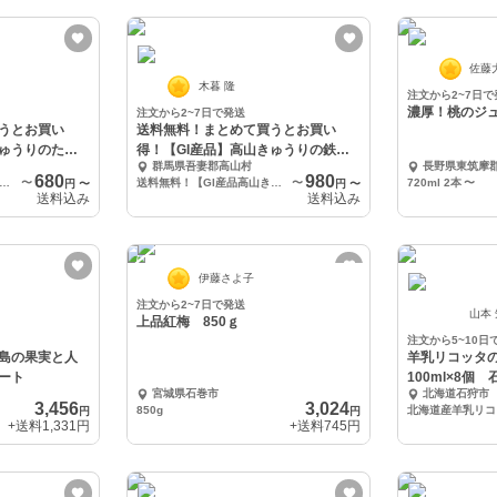
佐藤
木暮 隆
注文から2~7日で
濃厚！桃のジュ
注文から2~7日で発送
うとお買い
送料無料！まとめて買うとお買い
きゅうりのたま
得！【GI産品】高山きゅうりの鉄砲
群馬県吾妻郡高山村
長野県東筑摩
漬け
680
980
！【GI産品高山きゅうりを使用】高山きゅうりのたまり漬け1P
〜
送料無料！【GI産品高山きゅうりを使用】高山きゅうりの鉄砲漬け
〜
720ml 2本
〜
円
〜
円
〜
送料込み
送料込み
伊藤さよ子
注文から2~7日で発送
山本
上品紅梅 850ｇ
注文から5~10日
島の果実と人
羊乳リコッタ
ート
100ml×8個
宮城県石巻市
北海道石狩市
3,456
3,024
850g
円
円
+送料
1,331円
+送料
745円