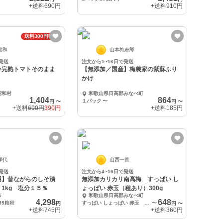
+送料
690円
+送料
910円
送料300円割引
繁和
山本将志郎
発送
注文から1~16日で発送
い完熟トマトそのまま
【無添加／国産】梅農家の紫蘇ふり
かけ
昭和村
和歌山県日高郡みなべ町
1,404
864
１パック
〜
円
〜
円
〜
+送料
690円
390円
+送料
185円
祥代
山西一善
発送
注文から4~16日で発送
用】昔ながらのしそ漬
無添加カリカリ南高梅 すっぱい し
1kg 塩分１５％
ょっぱい 赤玉（種あり）300g
市
和歌山県日高郡みなべ町
4,298
648
55粒程
すっぱい しょっぱい 赤玉 ３００ｇ×１
〜
円
円
〜
+送料
745円
+送料
360円