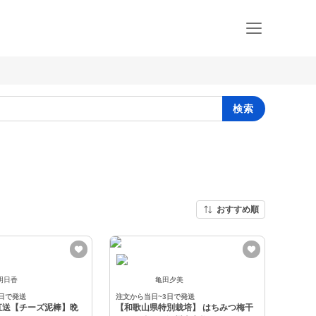
検索
おすすめ順
明日香
亀田夕美
4日で発送
注文から当日~3日で発送
直送【チーズ泥棒】晩
【和歌山県特別栽培】 はちみつ梅干