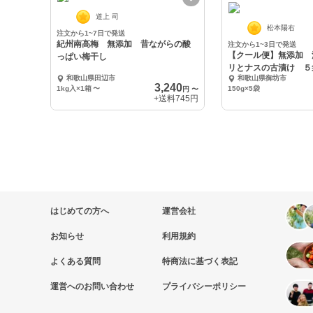
道上 司
松本陽右
注文から1~7日で発送
紀州南高梅 無添加 昔ながらの酸
注文から1~3日で発送
【クール便】無添加 
っぱい梅干し
リとナスの古漬け ５
和歌山県田辺市
和歌山県御坊市
3,240
1kg入×1箱
〜
150g×5袋
円
〜
+送料
745円
はじめての方へ
運営会社
お知らせ
利用規約
よくある質問
特商法に基づく表記
運営へのお問い合わせ
プライバシーポリシー