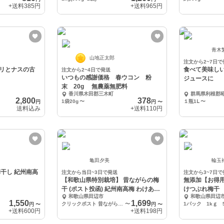
+送料
385円
+送料
965円
青木
山地正太郎
注文から2~7日で
リとナスの古
食べて美味し
注文から2~4日で発送
いつもの感謝価格 春ウコン 粉
ジュースに
末 20g 無農薬無肥料
香川県木田郡三木町
群馬県利根郡
2,800
378
1袋20g
〜
１瓶1Ⅼ
〜
円
円
〜
送料込み
+送料
110円
亀田夕美
輪玉
干し 紀州南高
注文から当日~3日で発送
注文から3~7日で
【和歌山県特別栽培】 昔ながらの梅
無添加【お得
干 (ポスト投函) 紀州南高梅 わけあり
けつぶれ梅干 
和歌山県田辺市
和歌山県田辺
農家
1,550
1,699
クリックポスト 昔ながらの梅干 400g
〜
1パック 1kｇ 
円
〜
円
〜
+送料
600円
+送料
198円