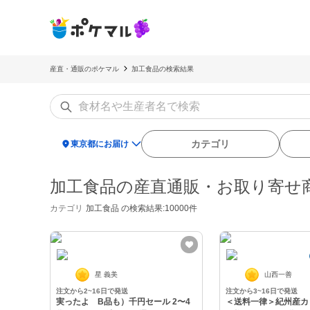
産直・通販のポケマル
加工食品の検索結果
location_on
カテゴリ
東京都にお届け
加工食品の産直通販・お取り寄せ
カテゴリ
加工食品
の検索結果:10000件
星 義美
山西一善
注文から2~16日で発送
注文から3~16日で発送
実ったよ B品も）千円セール 2〜4
＜送料一律＞紀州産カ