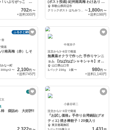
い！いぶりがっこ ス
(ポスト投函) 紀州南高梅 わけあり 農
和歌山県田辺市
家
702
1,800
クリックポスト はちみつ梅干 400g
〜
円
〜
円
〜
+送料
300円
+送料
198円
ふるさと納税可
一善
中尾崇子
で発送
あり南高梅（赤）しそ
注文から3~8日で発送
無農薬オクラで作った 手作りヤンニ
ョム 【ねばねばシャキシャキ】オク
郡みなべ町
山口県山口市
ラキムチ
2,100
980
00g×2
〜
1パック 230g 1個
〜
円
〜
円
〜
+送料
745円
+送料
1,140円
予約
宏太
小森谷研二
送
柿 袋詰め 大好評‼️
注文から1~3日で発送
『お試し価格』手作り台湾鍋貼(グオ
ティエ) 焼き棒餃子！20個入り
東京都葛飾区
2,322
1,431
1パック20個入り
円
〜
円