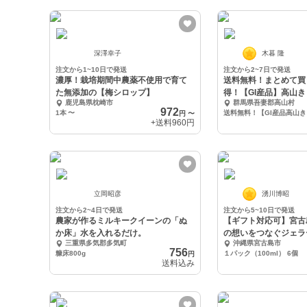
深澤幸子
木暮 隆
注文から1~10日で発送
注文から2~7日で発送
濃厚！栽培期間中農薬不使用で育て
送料無料！まとめて買
た無添加の【梅シロップ】
得！【GI産品】高山
鹿児島県枕崎市
群馬県吾妻郡高山村
り漬け
972
1本
〜
送料無料
円
〜
+送料
960円
立岡昭彦
湧川博昭
注文から2~4日で発送
注文から5~10日で発送
農家が作るミルキークイーンの「ぬ
【ギフト対応可】宮古
か床」水を入れるだけ。
の想いをつなぐジェラ
三重県多気郡多気町
沖縄県宮古島市
756
糠床800g
１パック（100ml） 6個
円
送料込み