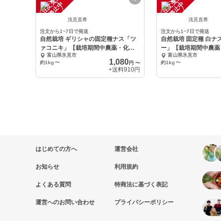
注
文
受
付
停
止
注
文
受
付
停
止
中
中
浅見直希
浅見直希
注文から1~7日で発送
注文から1~7日で発送
自然栽培 ギリシャの固定種ナス「ツ
自然栽培 固定種 白ナ
ァコニキ」【栽培期間中農薬・化学
ー」【栽培期間中農薬
富山県氷見市
富山県氷見市
肥料不使用】
使用】
1,080
約1kg
〜
約1kg
〜
円
〜
+送料
910円
はじめての方へ
運営会社
お知らせ
利用規約
よくある質問
特商法に基づく表記
運営へのお問い合わせ
プライバシーポリシー