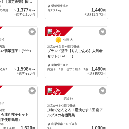
い！【限定販売】固定
市
愛媛県東温市
1,377
1,440
⚠️関東・信越地方の専用送料！
〜
長ナス2kg
円
〜
円
+送料
1,100円
+送料
1,370円
注
文
受
付
停
止
中
宏裕
佐藤 大
発送
注文から当日~4日で発送
翡翠茄子！(*^^*)
ブランド茄子【りんごあめ】人気者
セット(・ω・｀)
新潟県三条市
1,598
1,480
翡翠茄子 箱重量込み2㎏以内
〜
白茄子 3個 ゼブラ茄子 3個
円
〜
円
+送料
920円
+送料
800円
注
文
受
付
停
止
中
湯浅 純
庸平
注文から1~3日で発送
加熱でとろとろ！湯浅なす 3玉 南ア
発送
 会津丸茄子セット
ルプスの有機野菜
料不使用栽培）
松市
山梨県南アルプス市
1,620
1,000
会津丸茄子4〜5個、黒十全茄子4〜5個（共に約1キロ）
3玉
円
円