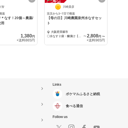
注
文
受
付
停
止
中
大智
川崎貴彦
発送
注文から3~7日で発送
＊なす！20個～農薬/
【母の日】川崎農園泉州水なすセッ
使用
ト
大阪府貝塚市
1,380
2,808
〇水なす２袋・糠漬け【母の日】３袋
〜
円
円
〜
+送料
865円
+送料
965円
Links
ポケマルふるさと納税
食べる通信
Follow us