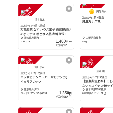
注
文
受
付
停
止
注
文
受
付
停
止
中
中
阿部勇次
注文から1日で発送
稲本勝太
薄皮丸ナス3L
注文から1~3日で発送
万能野菜 なす ハウス茄子 高知県産ひ
のまるナス 朝どれ A品 産地直送！
高知県南国市
山形県南陽市
1,400
1.6kg
〜
4kg
円
〜
+送料
920円
注
文
受
付
停
止
注
文
受
付
停
止
中
中
吉田宗司
渡邊 剛
注文から1~7日で発送
ロッサビアンコ（ローザビアンカ）
注文から2~7日で発送
【無農薬無肥料】ふわ
イタリアのナス
ないヒスイナス60サイズ
青森県八戸市
栃木県那須町豊原
1,350
ロッサビアンコ5個程度
8本前後(1.2〜1.5kg)
円
+送料
965円