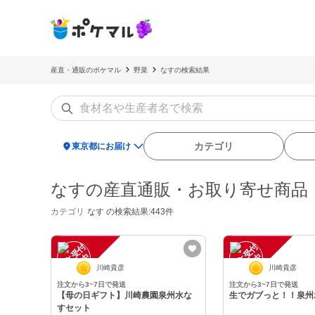
産直・通販のポケマル
野菜
なすの検索結果
location_on
カテゴリ
東京都にお届け
なすの産直通販・お取り寄せ商品
カテゴリ
なす
の検索結果:443件
注
文
受
付
停
止
注
文
受
付
停
止
中
中
川崎貴彦
川崎貴彦
注文から3~7日で発送
注文から3~7日で発送
【母の日ギフト】川崎農園泉州水な
生でガブっと！！泉州
すセット