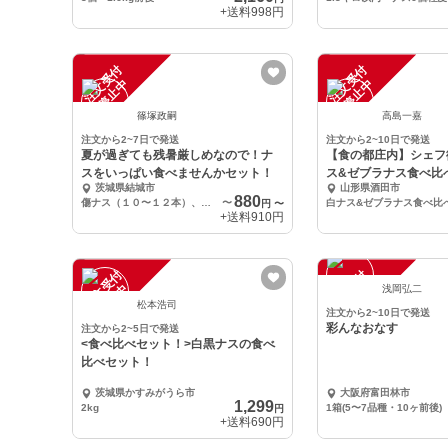
+送料
998円
注
文
受
付
停
止
注
文
受
付
停
止
中
中
篠塚政嗣
高島一嘉
注文から2~7日で発送
注文から2~10日で発送
夏が過ぎても残暑厳しめなので！ナ
【食の都庄内】シェフ
スをいっぱい食べませんかセット！
ス&ゼブラナス食べ比べ
茨城県結城市
山形県酒田市
880
傷ナス（１０〜１２本）、紫とうがらし、ししとう、甘長、ニンニク、香辛子、大葉（すべて少々）
〜
円
〜
+送料
910円
注
文
受
付
停
止
注
文
受
付
停
止
中
中
浅岡弘二
松本浩司
注文から2~10日で発送
彩んなおなす
注文から2~5日で発送
<食べ比べセット！>白黒ナスの食べ
比べセット！
茨城県かすみがうら市
大阪府富田林市
1,299
2kg
1箱(5〜7品種・10ヶ前後)
円
+送料
690円