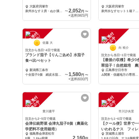
大阪府貝塚市
大阪府貝塚市
2,052
泉州水なす２房・ぬか漬け３袋
〜
泉州水なすセット１箱７房入り
円
〜
+送料
965円
注
文
受
付
停
止
注
文
受
付
停
止
中
中
佐藤 大
向 裕介
注文から当日~4日で発送
ブランド茄子【りんごあめ】水茄子
注文から当日~1日で発送
【最後の収穫】希少3
食べ比べセット
翠茄子！自然栽培 農
新潟県三条市
広島県廿日市市
1,580
十全茄子5個 絹皮水茄子5個 漬物の粉 ２袋
〜
⚠️関東・信越地方の専用送料！
円
〜
+送料
600円
注
文
受
付
停
止
注
文
受
付
停
止
中
中
豊川庸平
市川沙央里
注文から2~5日で発送
注文から1~6日で発送
会津伝統野菜 会津丸茄子8個（農薬化
【クール便】世界で一
学肥料不使用栽培）
いわれるナス フィレ
福島県会津若松市
茨城県土浦市
2,160
8個 1.6kg前後
1.8キロ以内 ナス6個程度
円