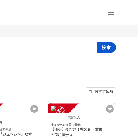
検索
おすすめ順
注
文
受
付
停
止
中
武智賢人
裕介
注文から1~3日で発送
【僅少】今だけ！秋の旬・愛媛
0日で発送
✨『ジュ〜シ〜』なす！
の"秋"長ナス