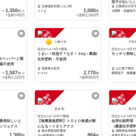
茄子がおいし
北海道虻田郡ニセコ町
広島県廿日市
種！
1,350
1,080
〜
２ｋｇ
円
〜
円
+送料
745円
+送料
1,000円
注
文
受
付
停
止
注
文
受
付
停
止
中
中
八幡大智
戸島
注文から2~4日で発送
注文から1~3日で
うまい！秋茄子＊なす！３kg～農薬/
モッチリ美味しい
色ペッパーと翡
化学肥料・不使用
薬不使用
長野県大町市
山口県下関市
1,587
2,770
〜
ナス3ｋ
円
〜
円
+送料
1,325円
+送料
865円
注
文
受
付
停
止
注
文
受
付
停
止
中
中
渡邊 剛
豊川
注文から2~10日で発送
注文から2~5日で
番美味しいと
【無農薬無肥料】トロトロ食感が癖
会津伝統野菜
ンツェナス
になる！イタリアナス
（農薬化学肥
栃木県那須町豊原
福島県会津若
1,380
864
1kg前後(約4〜5個)
円
円