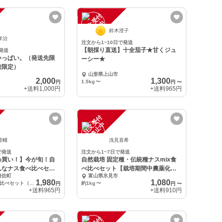
注
文
受
付
停
止
中
鈴木澄子
孝治
注文から1~10日で発送
【朝採り直送】十全茄子★甘くジュ
発送
いっぱい。（発送先限
ーシー★
量限定）
山形県上山市
2,000
1,300
1.5kg
〜
円
円
〜
+送料
1,000円
+送料
965円
注
文
受
付
停
止
中
経輔
浅見直希
で発送
注文から1~7日で発送
め買い！】今が旬！自
自然栽培 固定種・伝統種ナスmix食
んなナス食べ比べセッ
べ比べセット【栽培期間中農薬化学
遊佐町
富山県氷見市
肥料不使用】
1,980
1,080
いろんなナス食べ比べセット（60サイズ段ボールに入るだけ）
約1kg
〜
円
円
〜
+送料
965円
+送料
910円