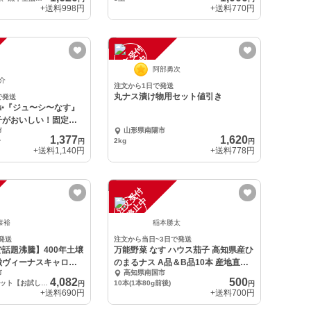
+送料
998円
+送料
770円
注
文
受
付
停
止
中
阿部勇次
裕介
注文から1日で発送
丸ナス漬け物用セット値引き
で発送
ロ✨『ジュ〜シ〜なす』
子がおいしい！固定種
市
山形県南陽市
1,377
1,620
子
2kg
円
円
+送料
1,140円
+送料
778円
注
文
受
付
停
止
中
泰裕
稲本勝太
発送
注文から当日~3日で発送
話題沸騰】400年土壌
万能野菜 なす ハウス茄子 高知県産ひ
徴ヴィーナスキャロッ
のまるナス A品＆B品10本 産地直
市
高知県南国市
送！
4,082
500
ヴィーナスキャロット【お試し約1キロ】
10本(1本80g前後)
円
円
+送料
690円
+送料
700円