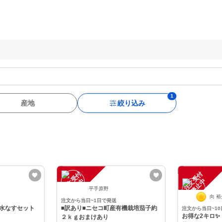
産地
絞り込み
注
文
受
付
停
止
注
文
受
付
停
止
中
中
平手原野
向 
注文から当日~1日で発送
水なすセット
■訳あり■ニセコ町産有機栽培茄子約
注文から当日~1
お得な2キロ
２ｋｇおまけあり