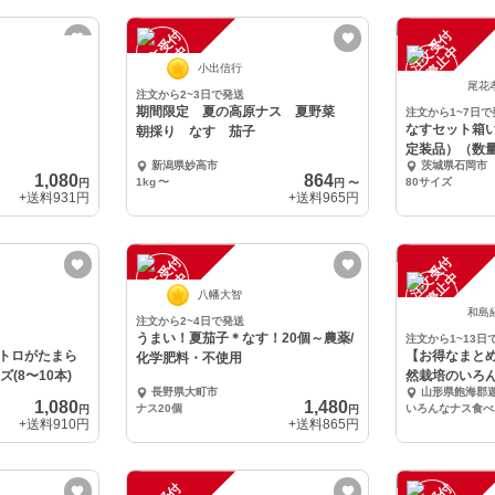
注
文
受
付
停
止
注
文
受
付
停
止
中
中
小出信行
尾花
注文から2~3日で発送
期間限定 夏の高原ナス 夏野菜
注文から1~7日で
なすセット箱
朝採り なす 茄子
定装品）（数
新潟県妙高市
茨城県石岡市
1,080
864
1kg
〜
80サイズ
円
円
〜
+送料
931円
+送料
965円
注
文
受
付
停
止
注
文
受
付
停
止
中
中
八幡大智
和島
注文から2~4日で発送
うまい！夏茄子＊なす！20個～農薬/
注文から1~13日
トロがたまら
【お得なまと
化学肥料・不使用
(8〜10本)
然栽培のいろ
長野県大町市
山形県飽海郡
ト！
1,080
1,480
ナス20個
円
円
+送料
910円
+送料
865円