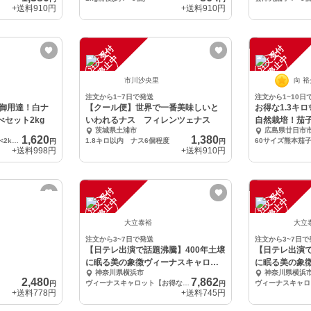
+送料
910円
+送料
910円
注
文
受
付
停
止
注
文
受
付
停
止
中
中
市川沙央里
向 
注文から1~7日で発送
注文から1~10日
御用達！白ナ
【クール便】世界で一番美味しいと
お得な1.3キ
セット2kg
いわれるナス フィレンツェナス
自然栽培！茄
茨城県土浦市
広島県廿日市
の自然栽培
1,620
1,380
白ナス&ゼブラナス食べ比べ2kgセット
1.8キロ以内 ナス6個程度
60サイズ熊本茄
円
円
+送料
998円
+送料
910円
注
文
受
付
停
止
注
文
受
付
停
止
中
中
大立泰裕
大立
注文から3~7日で発送
注文から3~7日で
【日テレ出演で話題沸騰】400年土壌
【日テレ出演で
に眠る美の象徴ヴィーナスキャロッ
に眠る美の象
神奈川県横浜市
神奈川県横浜
ト約2キロ
ト約１キロ
2,480
7,862
ヴィーナスキャロット【お得な大容量約2キロ】
円
円
+送料
778円
+送料
745円