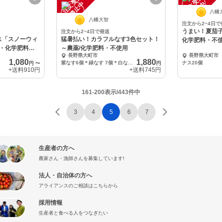
注
文
受
付
停
止
注
文
受
付
停
止
中
中
八幡
八幡大智
注文から2~4日で
うまい！夏茄子
注文から2~4日で発送
ス「スノーウィ
猛暑払い！カラフルなす3色セット！
化学肥料・不
・化学肥料不
～農薬/化学肥料・不使用
長野県大町市
長野県大町市
1,080
1,880
紫なす6個＊緑なす 7個＊白なす7個
ナス20個
円
〜
円
+送料
910円
+送料
745円
161-200表示/443件中
3
4
5
6
7
生産者の方へ
農家さん・漁師さんを募集しています!
法人・自治体の方へ
アライアンスのご相談はこちらから
採用情報
生産者と食べる人をつなぎたい