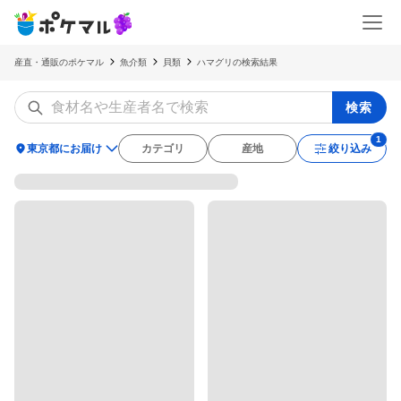
産直・通販のポケマル
魚介類
貝類
ハマグリの検索結果
検索
location_on
東京都にお届け
カテゴリ
産地
絞り込み