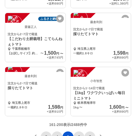
+送料
690円
+送料
1,380円
注
文
受
付
停
止
注
文
受
付
停
止
ふるさと納税可
中
中
藤倉利則
齋藤正人
注文から2~7日で発送
採りたてトマト
注文から2~7日で発送
【こだわり土耕栽培】こてらんね
ぇトマト
千葉県船橋市
埼玉県上尾市
1,500
1,598
【お試しサイズ】約2キロ 12粒〜15粒
〜
一箱約1.8キロ
円
〜
円
+送料
745円
+送料
690円
注
文
受
付
停
止
注
文
受
付
停
止
中
中
藤倉利則
小寺智恵
注文から2~7日で発送
採りたてトマト
注文から1~14日で発送
【1kg】ワクワクいっぱい♪毎日
ミニトマト
埼玉県上尾市
岐阜県海津市
1,598
1,600
一箱約1.8キロ
1kg
〜
円
円
〜
+送料
910円
+送料
690円
161-200表示/2488件中