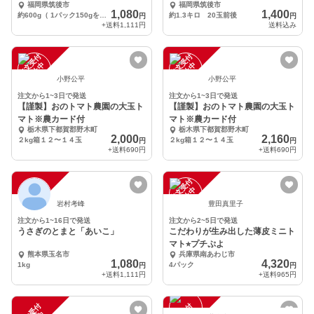
福岡県筑後市
福岡県筑後市
1,080
1,400
約600g（ 1パック150gを4パック）
約1.3キロ 20玉前後
円
円
+送料
1,111円
送料込み
注
文
受
付
停
止
注
文
受
付
停
止
中
中
小野公平
小野公平
注文から1~3日で発送
注文から1~3日で発送
【謹製】おのトマト農園の大玉ト
【謹製】おのトマト農園の大玉ト
マト※農カード付
マト※農カード付
栃木県下都賀郡野木町
栃木県下都賀郡野木町
2,000
2,160
２kg箱１２〜１４玉
２kg箱１２〜１４玉
円
円
+送料
690円
+送料
690円
注
文
受
付
停
止
注
文
受
付
停
止
中
中
岩村考峰
豊田真里子
注文から1~16日で発送
注文から2~5日で発送
うさぎのとまと「あいこ」
こだわりが生み出した薄皮ミニト
マト⭐︎プチぷよ
熊本県玉名市
兵庫県南あわじ市
1,080
4,320
1kg
4パック
円
円
+送料
1,111円
+送料
965円