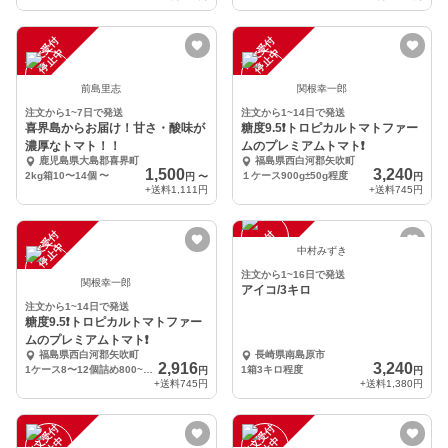
注
文
受
付
停
止
注
文
受
付
停
止
中
中
前島里志
関根幸一郎
注文から1~7日で発送
注文から1~14日で発送
喜界島からお届け！甘さ・酸味が
糖度9.5❗️トロピカルトマトファー
濃厚なトマト！！
ムのプレミアムトマト❗️
鹿児島県大島郡喜界町
福島県西白河郡矢吹町
1,500
3,240
2kg箱10〜14個
〜
１ケース900g±50g程度
円
〜
円
+送料
1,111円
+送料
745円
注
文
受
付
停
止
注
文
受
付
停
止
中
中
中村みずき
注文から1~16日で発送
関根幸一郎
アイコ/3キロ
注文から1~14日で発送
糖度9.5❗️トロピカルトマトファー
ムのプレミアムトマト❗️
福島県西白河郡矢吹町
長崎県南島原市
2,916
3,240
1ケース8〜12個詰め800~900g程度
1箱3キロ程度
円
円
+送料
745円
+送料
1,380円
注
文
受
付
停
止
注
文
受
付
停
止