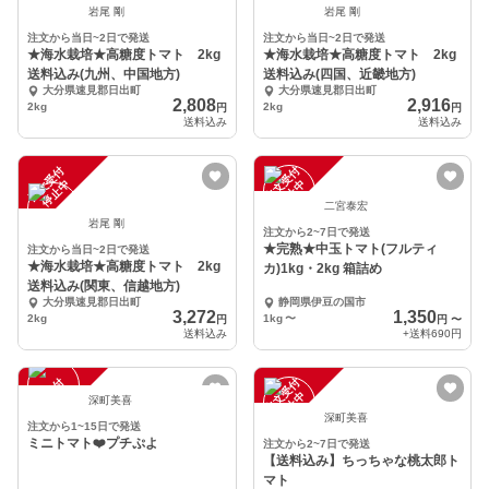
岩尾 剛
岩尾 剛
注文から当日~2日で発送
注文から当日~2日で発送
★海水栽培★高糖度トマト 2kg
★海水栽培★高糖度トマト 2kg
送料込み(九州、中国地方)
送料込み(四国、近畿地方)
大分県速見郡日出町
大分県速見郡日出町
2,808
2,916
2kg
2kg
円
円
送料込み
送料込み
注
文
受
付
停
止
注
文
受
付
停
止
中
中
二宮泰宏
岩尾 剛
注文から2~7日で発送
★完熟★中玉トマト(フルティ
注文から当日~2日で発送
★海水栽培★高糖度トマト 2kg
カ)1kg・2kg 箱詰め
送料込み(関東、信越地方)
大分県速見郡日出町
静岡県伊豆の国市
3,272
1,350
2kg
1kg
〜
円
円
〜
送料込み
+送料
690円
注
文
受
付
停
止
注
文
受
付
停
止
中
中
深町美喜
深町美喜
注文から1~15日で発送
ミニトマト❤️プチぷよ
注文から2~7日で発送
【送料込み】ちっちゃな桃太郎ト
マト