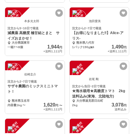
注
文
受
付
停
止
注
文
受
付
停
止
中
中
本多光太郎
池田愛美
注文から5~10日で発送
注文から2~7日で発送
減農薬 高糖度 極甘結とまと サ
【お得になりました‼︎】Alice-ア
イズおまかせ！
リス-
大分県国東市
熊本県八代市
1,944
1,490
一箱7〜8個
1パック190g✖️4
円
円
+送料
1,111円
+送料
1,111円
注
文
受
付
停
止
注
文
受
付
停
止
中
中
佐崎圭介
岩尾 剛
注文から2~7日で発送
サザキ農園のミックスミニトマ
注文から当日~2日で発送
★海水栽培★高糖度トマト 2kg
ト！
送料込み(東海、北陸地方)
熊本県玉名市
大分県速見郡日出町
1,620
3,078
内容量1kg
〜
2kg
円
〜
円
+送料
1,111円
送料込み
注
文
受
付
停
止
注
文
受
付
停
止
中
中