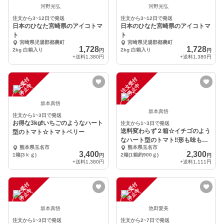
中
中
河野光弘
河野光弘
注文から3~12日で発送
注文から3~12日で発送
日本のひなた宮崎県のアイコトマ
日本のひなた宮崎県のアイコトマ
ト
ト
宮崎県児湯郡都農町
宮崎県児湯郡都農町
1,728
1,728
2kg 白箱入り
2kg 白箱入り
円
円
+送料
1,380円
+送料
1,380円
注
文
受
付
停
止
注
文
受
付
停
止
中
中
坂本真悟
坂本真悟
注文から1~3日で発送
お得な3kg❗️いちごのようなハート
注文から1~3日で発送
送料変わらず２箱☆イチゴのよう
型のトマト☆トマトベリー
なハート型のトマト‼️形も味も魅
熊本県玉名市
熊本県玉名市
力的☆トマトベリー
3,400
2,300
1箱(3ｋｇ)
2箱(1箱約900ｇ)
円
円
+送料
1,380円
+送料
1,111円
注
文
受
付
停
止
注
文
受
付
停
止
中
中
坂本真悟
池田愛美
注文から1~3日で発送
注文から2~7日で発送