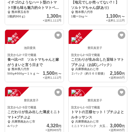
イチゴのようなハート型のトマ
【地元でしか売ってない?！】
ト‼️形も味も魅力的☆トマトベリ
ソルトマちゃん(訳あり)
熊本県玉名市
熊本県八代市
ー
1,300
1,100
1箱(約900ｇ)
1箱ー1kg
〜
円
円
〜
+送料
1,111円
+送料
1,111円
注
文
受
付
停
止
注
文
受
付
停
止
中
中
池田愛美
豊田真里子
注文から2~7日で発送
注文から2~5日で発送
食べ比べ‼︎ ソルトマちゃんと嫁
こだわりが生み出した旨味トマト
がうまいと言う日まで
プチぷよ（お試しパック）
熊本県八代市
兵庫県南あわじ市
1,500
2,160
500g➕500gー１ｋｇ
〜
２パック（約５６０前後）
円
〜
円
+送料
1,111円
+送料
965円
注
文
受
付
停
止
注
文
受
付
停
止
中
中
豊田真里子
豊田真里子
注文から2~5日で発送
注文から1~5日で発送
こだわりが生み出した薄皮ミニト
トマトの王様セット！プチぷよと
マト⭐︎プチぷよ
ルネッサンス
兵庫県南あわじ市
兵庫県南あわじ市
4,320
3,000
4パック
ミニトマト2パック 大玉トマト4個程度
円
円
+送料
965円
+送料
965円