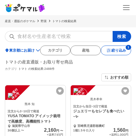
産直・通販のポケマル
野菜
トマトの検索結果
検索
location_on
東京都にお届け
カテゴリ
産地
絞り込み
トマトの産直通販・お取り寄せ商品
カテゴリ
トマト
の検索結果:2488件
おすすめ順
注
文
受
付
停
止
注
文
受
付
停
止
中
中
黒木孝幸
熊本 知
注文から当日~3日で発送
ジュエリーもセレブも食べたい
注文から3~10日で発送
YUSA TOMATO アイメック栽培
~✨
で高糖度、高機能性トマト
滋賀県守山市
宮崎県児湯郡都農町
2,160
1,560
30個以上
〜
1箱1.5キロ入り
円
〜
円
+送料
745円
+送料
1,000円