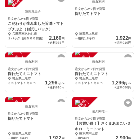
注
文
受
付
停
止
注
文
受
付
停
止
中
中
藤倉利則
注文から2~7日で発送
豊田真里子
採りたてトマト
注文から2~5日で発送
こだわりが生み出した旨味トマト
プチぷよ（お試しパック）
兵庫県南あわじ市
埼玉県上尾市
2,160
1,922
２パック（約５６０前後）
一箱約1.8キロ
円
円
+送料
965円
+送料
910円
注
文
受
付
停
止
注
文
受
付
停
止
中
中
藤倉利則
藤倉利則
注文から2~7日で発送
注文から2~7日で発送
採れたてミニトマト
採れたてミニトマト
埼玉県上尾市
埼玉県上尾市
1,296
1,296
ミニトマト１キロ
〜
ミニトマト１キロ
〜
円
〜
円
〜
+送料
910円
+送料
690円
注
文
受
付
停
止
注
文
受
付
停
止
中
中
藤倉利則
佐久間雄一
注文から2~7日で発送
採りたてトマト
注文から1~7日で発送
【お買い得！】さくまあまこい 3
キロ ミニトマト
埼玉県上尾市
熊本県宇土市
1,922
2,900
一箱約1.8キロ
一箱3キロ
円
円