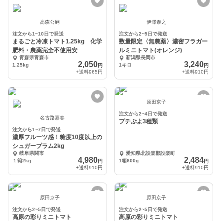
高森公嗣
伊澤泰之
注文から1~10日で発送
注文から2~5日で発送
まるごと冷凍トマト1.25kg 化学
数量限定〈無農薬〉濃密フラガー
肥料・農薬完全不使用安
ルミニトマト(オレンジ)
青森県青森市
新潟県長岡市
2,050
3,240
1.25kg
1キロ
円
円
+送料
965円
+送料
910円
原田京子
注文から2~4日で発送
名古路嘉春
プチぷよ3種類
注文から1~7日で発送
濃厚フルーツ感！糖度10度以上の
シュガープラム2kg
岐阜県関市
愛知県北設楽郡設楽町
4,980
2,484
１箱2kg
1箱600g
円
円
+送料
910円
+送料
910円
原田京子
原田京子
注文から2~5日で発送
注文から2~5日で発送
高原の彩りミニトマト
高原の彩りミニトマト