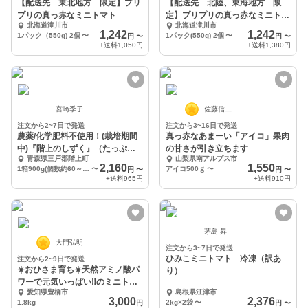
【配送先 東北地方 限定】プリ
【配送先 北陸、東海地方 限
プリの真っ赤なミニトマト
定】プリプリの真っ赤なミニトマ
北海道滝川市
北海道滝川市
ト
1,242
1,242
1パック（550g) 2個
〜
1パック(550g) 2個
〜
円
〜
円
〜
+送料
1,050円
+送料
1,380円
宮崎季子
佐藤信二
注文から2~7日で発送
注文から3~16日で発送
農薬/化学肥料不使用！(栽培期間
真っ赤なあまーい「アイコ」果肉
中)『階上のしずく』（たっぷり
の甘さが引き立ちます
青森県三戸郡階上町
山梨県南アルプス市
９００g）
2,160
1,550
1箱900g(個数約60～80個)
〜
アイコ500ｇ
〜
円
〜
円
〜
+送料
965円
+送料
910円
茅島 昇
大門弘明
注文から3~7日で発送
ひみこミニトマト 冷凍（訳あ
注文から2~9日で発送
☀️おひさま育ち☀️天然アミノ酸パ
り）
ワーで元気いっぱい‼️のミニトマ
愛知県豊橋市
島根県江津市
ト
3,000
2,376
1.8kg
2kg×2袋
〜
円
円
〜