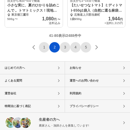
注文から当日~5日で発送
注文から1~15日で発送
小さな実に、夏のひかりを詰めこ
【たいせつなトマト】ミディトマ
んで 。トマトミックス！現地引
ト650g1袋入（自然に還る麻袋入
東京都三鷹市
北海道上川郡当麻町
き取り専用
り）
1,080
1,944
500g
〜
1袋650g
円
〜
円
送料込み
+送料
1,315円
41-80表示/2488件中
1
2
3
4
5
はじめての方へ
お知らせ
よくある質問
運営へのお問い合わせ
運営会社
利用規約
特商法に基づく表記
プライバシーポリシー
生産者の方へ
農家さん・漁師さんを募集しています!