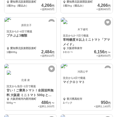
愛知県北設楽郡設楽町
愛知県北設楽郡設楽町
4,266
4,266
1箱3kg（箱込み）
1箱3kg（箱込み）
円
円
+送料
965円
+送料
965円
原田京子
木下健司
注文から2~4日で発送
プチぷよ3種類
注文から2~7日で発送
常時糖度８以上ミニトマト「アマ
メイド」
愛知県北設楽郡設楽町
大阪府和泉市
2,484
6,156
1箱600g
3キロ
〜
円
円
〜
+送料
910円
+送料
850円
河西公平
注文から3日で発送
北浦 凌
マイクロトマト
注文から当日~1日で発送
甘い！ご褒美トマト！全国送料無
料 大阪産 ミニトマト 500g とま
大阪府南河内郡河南町
香川県高松市
と 南河内
486
950
500g
〜
2パック
円
〜
円
+送料
1,000円
+送料
1,140円