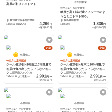
注文から2~5日で発送
佐久間耕栄
高原の彩りミニトマト
注文から1~5日で発送
糖度が高く味の濃いフルーツのよ
うなミニトマト500g
愛知県北設楽郡設楽町
福島県田村市
4,266
1,836
1箱3kg（箱込み）
1箱500g
円
円
+送料
965円
+送料
965円
定期
定期
佐藤信二
佐藤信二
特定月に定期配送
特定月に定期配送
クール便10日~20日に10%増量で
クール便20日~月末に10%増量で
お届け食べ出したら止らないおい
お届け食べ出したら止らないおい
山梨県南アルプス市
山梨県南アルプス市
しいフルティカ
しいフルティカ
2,991
2,991
ﾌﾙﾃｨｶ1.1kgに増量
〜
ﾌﾙﾃｨｶ1.1kgに増量
〜
円
〜
円
〜
+送料
910円
+送料
910円
小林明香
小林明香
注文から1~7日で発送
注文から1~7日で発送