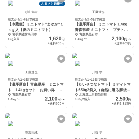
ふるさと納税可
杉山大樹
工藤達也
注文から1~6日で発送
注文から2~5日で発送
【冷蔵便】ミニトマト”まゆか”１
【濃厚薄皮】 ミニトマト 1.4kg
ｋｇ入【夏のミニトマト】
青森県産 ミニトマト プチトマ
岩手県陸前高田市
青森県黒石市
ト
1,620
2,100
1kg入り
1.4kg
〜
円
円
〜
+送料
965円
+送料
965円
工藤達也
川端 学
注文から2~3日で発送
注文から1~15日で発送
【濃厚薄皮】青森県産 ミニトマ
【たいせつなトマト】ミディトマ
ト 1.4kgセット お買い得 プ
ト650g2袋入（自然に還る麻袋入
青森県黒石市
北海道上川郡当麻町
チトマト
り）
2,100
2,500
1.4kg
〜
650g2袋入
円
〜
円
+送料
965円
+送料
1,315円
鴨志田純
川端 学