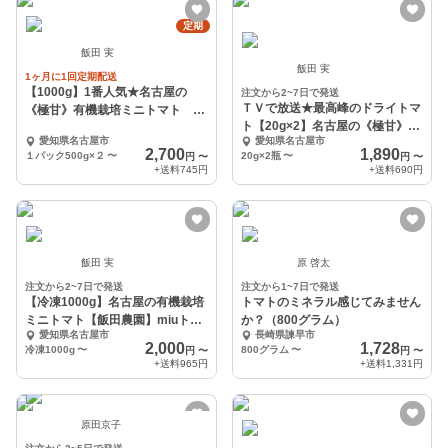
定期
飯田 実
飯田 実
1ヶ月に1回定期配送
【1000g】1番人気★名古屋の
注文から2~7日で発送
ＴＶで放送★最高峰のドライトマ
《極甘》有機栽培ミニトマト 幻
ト【20g×2】名古屋の《極甘》有
のmiuトマト
愛知県名古屋市
愛知県名古屋市
機栽培ミニトマト
2,700
1,890
１パック500g×２
〜
20g×2瓶
〜
円
〜
円
〜
+送料
745円
+送料
690円
飯田 実
原 啓太
注文から2~7日で発送
注文から1~7日で発送
【冷凍1000g】名古屋の有機栽培
トマトのミネラル感じてみません
ミニトマト【飯田農園】miuトマ
か？（800グラム）
愛知県名古屋市
長崎県諫早市
ト冷凍1000
2,000
1,728
冷凍1000g
〜
800グラム
〜
円
〜
円
〜
+送料
965円
+送料
1,331円
原田京子