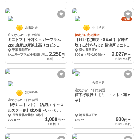
定期
永田記雄
小川浩康
注文から3~10日で発送
特定月に定期配送
ミニトマト 冷凍シュガープラム
【月1回定期便・8％off】旨味の
2kg 糖度10度以上高リコピン
塊！出汁を与えた超濃厚ミニトマ
千葉県印西市
愛知県田原市
(300012)
ト
2,250
2,027
シュガープラム冷凍割れ実2kg
900ｇ（75~100個)
〜
円
円
〜
+送料
1,330円
+送料
690円
大澤初男
注文から1~3日で発送
津滝明子
値下げ敢行！【ミニトマト・凛々
注文から2~7日で発送
子】
【赤ミニトマト】【品種：キャロ
ルスター他】味の濃〜い へたな
長野県北安曇郡白馬村
埼玉県坂戸市
しミニトマト♪
1,000
980
500ｇ
〜
1kg
〜
円
〜
円
〜
+送料
910円
+送料
910円