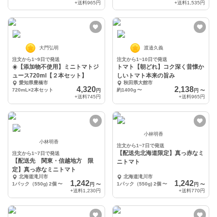
+送料
965円
+送料
1,535円
大門弘明
渡邉久義
注文から1~9日で発送
注文から1~10日で発送
☀️【添加物不使用】ミニトマトジ
トマト【朝どれ】コク深く昔懐か
ュース720ml【２本セット】
しいトマト本来の旨み
愛知県豊橋市
秋田県大館市
4,320
2,138
720mL×2本セット
約1400g
〜
円
円
〜
+送料
745円
+送料
965円
小林明香
小林明香
注文から1~7日で発送
【配送先北海道限定】真っ赤なミ
注文から1~7日で発送
【配送先 関東・信越地方 限
ニトマト
定】真っ赤なミニトマト
北海道滝川市
北海道滝川市
1,242
1,242
1パック（550g) 2個
〜
1パック（550g) 2個
〜
円
〜
円
〜
+送料
1,230円
+送料
770円