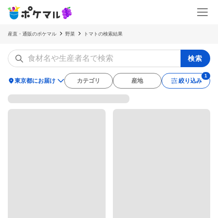
産直・通販のポケマル
野菜
トマトの検索結果
検索
location_on
東京都にお届け
カテゴリ
産地
絞り込み