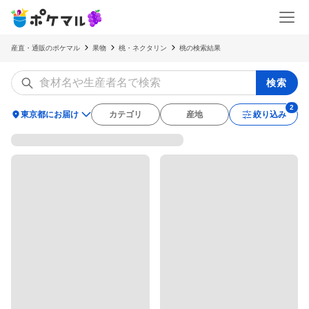
産直・通販のポケマル
果物
桃・ネクタリン
桃の検索結果
検索
location_on
東京都にお届け
カテゴリ
産地
絞り込み