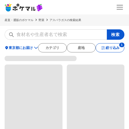
産直・通販のポケマル
野菜
アスパラガスの検索結果
検索
location_on
東京都にお届け
カテゴリ
産地
絞り込み