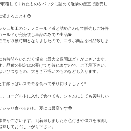
)が収穫してくれたものをパックに詰めて近隣の産直で販売し
添えることも😋
ッシュ加工のシナノゴールド🍏と詰め合わせて販売しご好評
ゴールドが完売致し単品のみでの出品🫐
モモが収穫時期となりましたので、コラボ商品を出品致しま
にお時間をいただく場合（最大２週間ほど）がございます。
す。品種の指定はお受けでき兼ねますので、ご了承下さい。
はいびつなもの、大きさ不揃いのものなども入ります。
甘酸っぱいスモモを食べて乗り切りましょう‼️
よし、ヨーグルトに入れて食べても、ジャムにしても美味しい
リシャリ食べるのも、夏には最高です😆
体差がございます。到着致しましたら色付きや弾力を確認し
追熟してお召し上がり下さい。