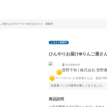
りんご屋さんのブルーベリー&すももセット 家庭用
ふるさと納税可
ひんやりお届け❄️りんご屋さ
岩手県奥州市
菅野千秋 | 株式会社 菅野
マークのついた生産者さんは、過去1年
生産者バッジの基準が新しくなりました。
商品説明
⚠️必ず最後までお読みくださいませ⚠️