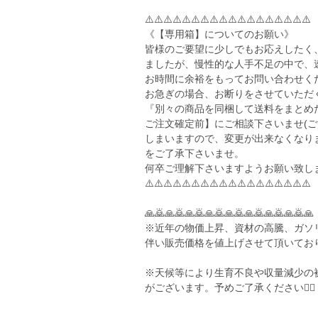
⚠️⚠️⚠️⚠️⚠️⚠️⚠️⚠️⚠️⚠️⚠️⚠️⚠️⚠️⚠️⚠️⚠️⚠️
《【専用箱】についてのお願い》
皆様のご要望に少しでもお応えしたく
ましたが、慢性的な人手不足の中で、
お時間に余裕をもってお問い合わせく
お急ぎの場合、お断りをさせていただ
『別々の商品を同梱して送料をまとめ
ご注文確定前】にご相談下さいませ(
しまいますので、変更が出来なくなりま
をご了承下さいませ。
何卒ご理解下さいますようお願い致します🙇🏻‍♀️🙇
⚠️⚠️⚠️⚠️⚠️⚠️⚠️⚠️⚠️⚠️⚠️⚠️⚠️⚠️⚠️⚠️⚠️⚠️
🙏🙇🙏🙇🙏🙇🙏🙇🙏🙇🙏🙇🙏🙇🙏🙇🙏
※近年の物価上昇、資材の高騰、ガソ
伴い販売価格を値上げさせて頂いてお
※天候等により生育不良や収量減少の