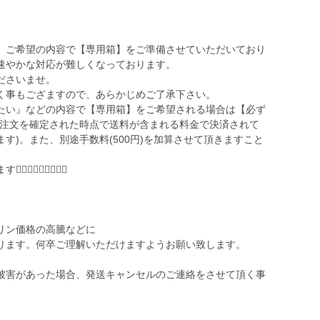
、ご希望の内容で【専用箱】をご準備させていただいており
速やかな対応が難しくなっております。
ださいませ。
く事もござますので、あらかじめご了承下さい。
たい』などの内容で【専用箱】をご希望される場合は【必ず
ご注文を確定された時点で送料が含まれる料金で決済されて
す)。また、別途手数料(500円)を加算させて頂きますこと
🏻‍♀️🙇🏻‍♀️
リン価格の高騰などに
ります。何卒ご理解いただけますようお願い致します。
被害があった場合、発送キャンセルのご連絡をさせて頂く事