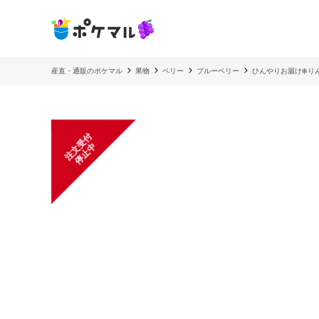
産直・通販のポケマル
果物
ベリー
ブルーベリー
ひんやりお届け❄️
注
文
受
付
停
止
中