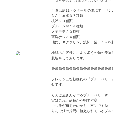
当園は約11ヘクタールの圃場で、リ
りんご🍎🍏３７種類
桃🍑２０種類
プルーン💜１４種類
スモモ🧡２０種類
西洋ナシ🍐４種類
他に、ネクタリン、渋柿、栗、等々を
地域のお客様に、より多くの旬の美味
栽培をしております。
🟣🟣🟣🟣🟣🟣🟣🟣🟣🟣🟣🟣🟣🟣🟣🟣🟣
フレッシュな朝採れの『ブルーベリー
せです。
りんご屋さんが作るブルーベリー🫐
実はこれ、品種が不明です🤭
いつ誰が植えたのかも、不明です😆
りんご畑の片隅に植えられているブル