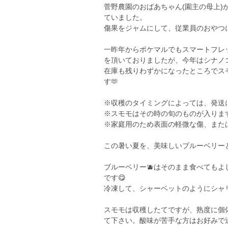
菅野農園のおばあちゃん(園主の母上
ていました。
傷果をジャムにして、従業員のおやつに
一昨年からポケマルでもスマートフレ
を頂いておりましたが、今年はシナノ
在庫も残りわずかになったところでス
す🫶
※収穫のタイミングによっては、発送
※スモモはその時の旬のものが入りま
※家庭用のため表面の軽微な傷、また
この暑い夏を、美味しいブルーベリーと
ブルーベリー🫐はそのまま食べても
です😋
冷凍して、シャーベットのようにシャ
スモモは収穫したてですが、熟度に個
て下さい。酸味が苦手な方はお好みで