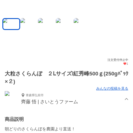
注文受付停止中
1
大粒さくらんぼ ２Ⅼサイズ❕紅秀峰500ｇ(250gﾊﾟｯｸ
×２)
みんなの投稿を見る
青森県弘前市
齊藤 悟 | さいとうファーム
商品説明
朝どりのさくらんぼを農園より直送！