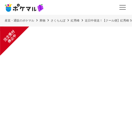
産直・通販のポケマル
果物
さくらんぼ
紅秀峰
近日中発送！【クール便】紅秀峰 50
注
文
受
付
停
止
中