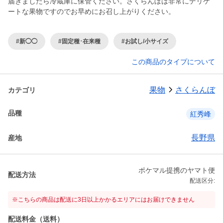
届きましたら冷蔵庫に保管ください。さくらんぼは非常にデリケ
ートな果物ですのでお早めにお召し上がりください。
#新◯◯
#固定種･在来種
#お試し/小サイズ
この商品のタイプについて
果物
さくらんぼ
カテゴリ
品種
紅秀峰
長野県
産地
ポケマル提携のヤマト便
配送方法
配送区分:
※こちらの商品は配送に3日以上かかるエリアにはお届けできません
配送料金（送料）