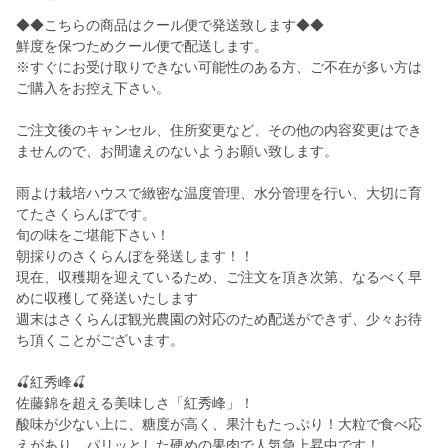
◆◆こちらの商品はクール便で発送致します◆◆
鮮度を保つためクール便で配送します。
※すぐにお受け取りできない可能性のある方、ご不在が多い方は
ご購入をお控え下さい。
ご注文後のキャンセル、住所変更など、その他の内容変更はでき
ませんので、お間違えのないようお願い致します。
雨よけ栽培ハウスで緻密な温度管理、水分管理を行い、大切に育
てたさくらんぼです。
旬の味をご堪能下さい！
朝採りのさくらんぼを発送します！！
現在、収穫期を迎えているため、ご注文を頂き次第、なるべく早
めに収穫して発送いたします
週末はさくらんぼ観光農園の対応のため配送ができず、少々お待
ち頂くことがございます。
🍒紅秀峰🍒
佐藤錦を超える美味しさ「紅秀峰」！
酸味が少ない上に、糖度が高く、果汁もたっぷり！大粒で食べ応
えがあり、パリッとした硬めの果肉で人気急上昇中です！