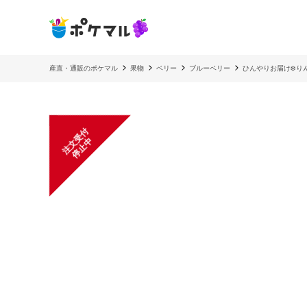
産直・通販のポケマル
果物
ベリー
ブルーベリー
ひんやりお届け❄️
注
文
受
付
停
止
中