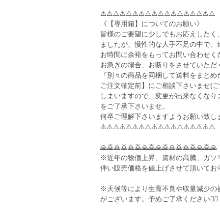
⚠️⚠️⚠️⚠️⚠️⚠️⚠️⚠️⚠️⚠️⚠️⚠️⚠️⚠️⚠️⚠️⚠️⚠️
《【専用箱】についてのお願い》
皆様のご要望に少しでもお応えしたく
ましたが、慢性的な人手不足の中で、
お時間に余裕をもってお問い合わせく
お急ぎの場合、お断りをさせていただ
『別々の商品を同梱して送料をまとめ
ご注文確定前】にご相談下さいませ(
しまいますので、変更が出来なくなりま
をご了承下さいませ。
何卒ご理解下さいますようお願い致します🙇🏻‍♀️🙇
⚠️⚠️⚠️⚠️⚠️⚠️⚠️⚠️⚠️⚠️⚠️⚠️⚠️⚠️⚠️⚠️⚠️⚠️
🙏🙇🙏🙇🙏🙇🙏🙇🙏🙇🙏🙇🙏🙇🙏🙇🙏
※近年の物価上昇、資材の高騰、ガソ
伴い販売価格を値上げさせて頂いてお
※天候等により生育不良や収量減少の