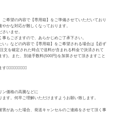
、ご希望の内容で【専用箱】をご準備させていただいており
速やかな対応が難しくなっております。
ださいませ。
く事もござますので、あらかじめご了承下さい。
たい』などの内容で【専用箱】をご希望される場合は【必ず
ご注文を確定された時点で送料が含まれる料金で決済されて
す)。また、別途手数料(500円)を加算させて頂きますこと
🏻‍♀️🙇🏻‍♀️
リン価格の高騰などに
ります。何卒ご理解いただけますようお願い致します。
被害があった場合、発送キャンセルのご連絡をさせて頂く事