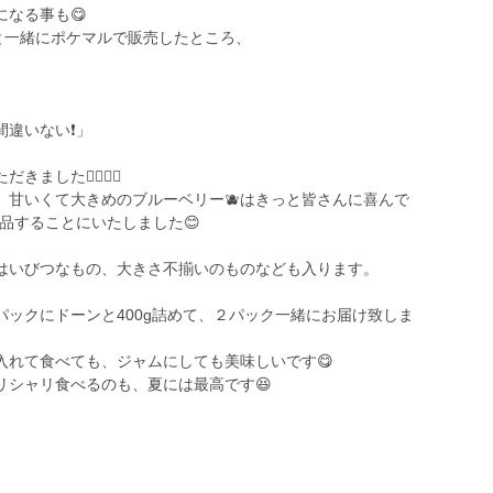
なる事も😋
と一緒にポケマルで販売したところ、
違いない❗️」
した🙇🏻‍♀️✨
、甘いくて大きめのブルーベリー🫐はきっと皆さんに喜んで
出品することにいたしました😊
はいびつなもの、大きさ不揃いのものなども入ります。
ックにドーンと400g詰めて、２パック一緒にお届け致しま
入れて食べても、ジャムにしても美味しいです😋
リシャリ食べるのも、夏には最高です😆