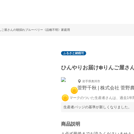
りんご屋さんの朝採れブルーベリー《品種不明》家庭用
ふるさと納税可
ひんやりお届け❄️りんご屋さ
岩手県奥州市
菅野千秋 | 株式会社 菅野
マークのついた生産者さんは、過去1年
生産者バッジの基準が新しくなりました。
商品説明
⚠️必ず最後までお読みくださいませ⚠️