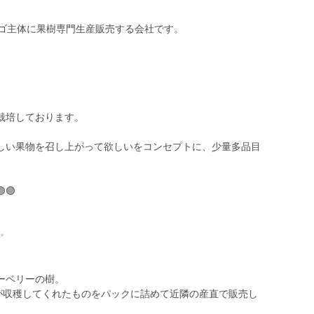
ンゴ主体に果樹専門生産販売する会社です。
栽培しております。
しい果物を召し上がって欲しいをコンセプトに、少量多品目
🟣🟣
✨
ーベリーの樹。
)が収穫してくれたものをパックに詰めて近隣の産直で販売し