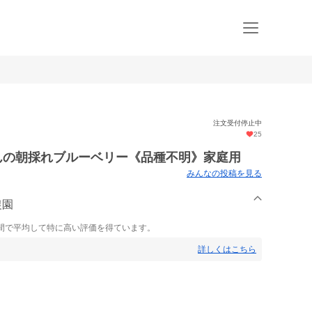
注文受付停止中
25
んの朝採れブルーベリー《品種不明》家庭用
みんなの投稿を見る
農園
間で平均して特に高い評価を得ています。
詳しくはこちら