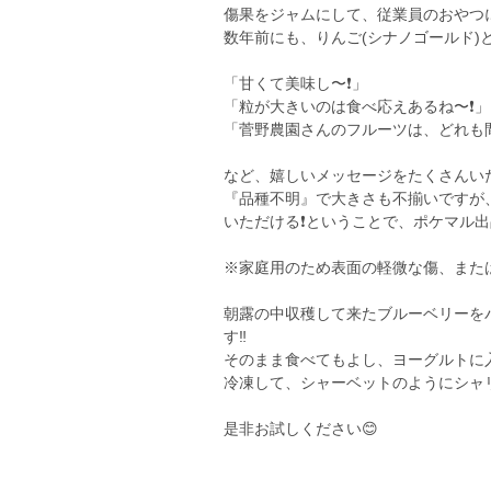
傷果をジャムにして、従業員のおやつに
数年前にも、りんご(シナノゴールド)
「甘くて美味し〜❗️」
「粒が大きいのは食べ応えあるね〜❗️」
「菅野農園さんのフルーツは、どれも間
など、嬉しいメッセージをたくさんいただきま
『品種不明』で大きさも不揃いですが
いただける❗️ということで、ポケマル
※家庭用のため表面の軽微な傷、また
朝露の中収穫して来たブルーベリーをパ
す‼️
そのまま食べてもよし、ヨーグルトに
冷凍して、シャーベットのようにシャ
是非お試しください😊