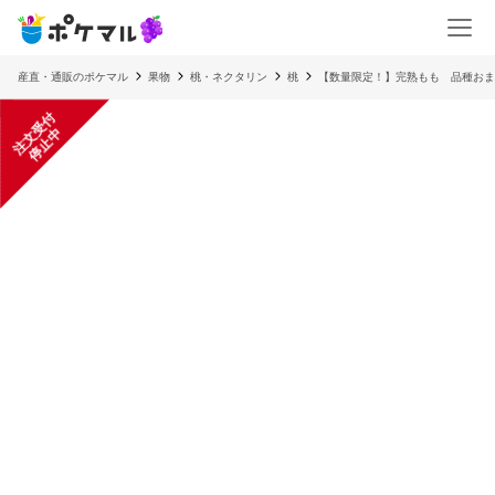
産直・通販のポケマル
果物
桃・ネクタリン
桃
【数量限定！】完熟もも 品種おま
注
文
受
付
停
止
中