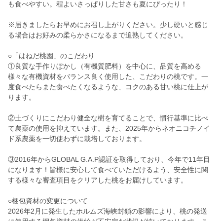
も食べやすい。程よいさっぱりした甘さも夏にぴったり！
※届きましたらお早めにお召し上がりください。少し硬いと感じ
る場合はお好みの柔らかさになるまで追熟してください。
○「はねだ桃園」のこだわり
①良質な手作りぼかし（有機質肥料）を中心に、品質を高める
様々な有機資材をバランス良く使用した、こだわりの桃です。一
度食べたらまた食べたくなるような、コクのある甘い桃に仕上が
ります。
②土づくりにこだわり健全な樹を育てることで、慣行基準に比べ
て農薬の使用を抑えています。また、2025年からネオニコチノイ
ド系農薬を一切使わずに栽培しております。
③2016年からGLOBAL G.A.P認証を取得しており、今年で11年目
になります！皆様に安心して食べていただけるよう、安全性に関
する様々な審査項目をクリアした桃をお届けしています。
○梱包資材の変更について
2026年2月に発生したホルムズ海峡封鎖の影響により、桃の発送