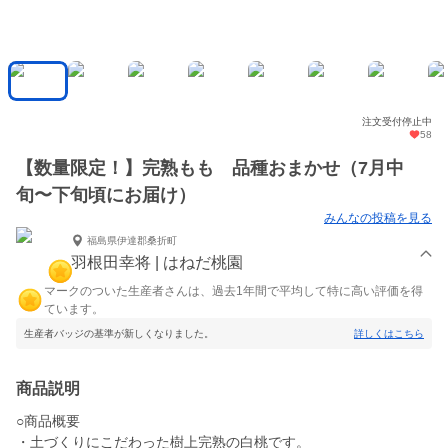
注文受付停止中
58
【数量限定！】完熟もも 品種おまかせ（7月中
旬〜下旬頃にお届け）
みんなの投稿を見る
福島県伊達郡桑折町
羽根田幸将 | はねだ桃園
マークのついた生産者さんは、過去1年間で平均して特に高い評価を得
ています。
生産者バッジの基準が新しくなりました。
詳しくはこちら
商品説明
○商品概要
・土づくりにこだわった樹上完熟の白桃です。