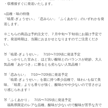
・収穫後すぐに発送いたします。
○品種・味の特徴
「暁星-ぎょうせい-」「恋みらい」「ふくあかり」のいずれかを発
送します。
※こちらの商品は予約注文で、７月中旬〜下旬頃にお届け予定で
す。発送時期は、当園におまかせとなりますのでご注意くださ
い。
🍑「暁星-ぎょうせい-」 7/10〜7/20頃に発送予定
しっかりした甘みと、ほど良い酸味とのバランスが絶妙。大人
気品種「あかつき」に勝るとも劣らない人気品種！
🍑「恋みらい」 7/10〜7/20頃に発送予定
「暁星-ぎょうせい-」を親に持つ希少品種で、味わいも似て美
味。「暁星」よりも香りが強く、酸味がやや少ないので甘さがよ
り感じられます！
🍑「ふくあかり」 7/15〜7/25頃に発送予定
福島県限定のレアな品種。酸味が少ないので酸味が苦手な方で