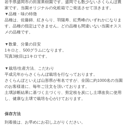
岩手県盛岡市の田屋果樹園です。盛岡でも数少ないさくらんぼ農
家です。当園オリジナルの化粧箱でご発送させて頂きます。
▼品種・味の特徴
品種は、佐藤錦、紅きらり、羽陽寿、紅秀峰のいずれかになりま
す。品種の指定はできません。どの品種も間違いない当園オスス
メの品種です。
▼数量、分量の目安
1キロと、500グラムになります。
写真3枚目は1キロです。
▼栽培/生産方法、こだわり
平成元年からさくらんぼ栽培を行なっております。
さくらんぼといえば山形県が有名ですが、全国に約1000名の当園
のお客様達に、毎年ご注文を頂いております。
土壌診断結果に基づく土づくり、剪定枝を炭にし土壌改良に使用
保存方法
到着後は、お早めにお召し上がりください。