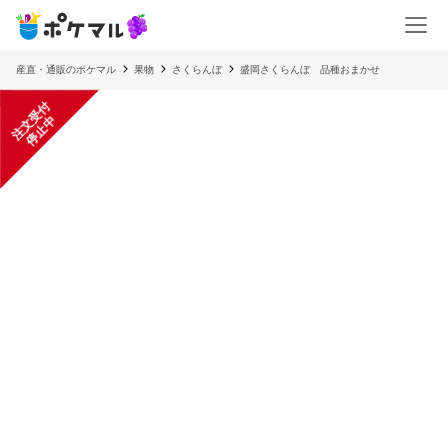
産直・通販のポケマル
果物
さくらんぼ
盛岡さくらんぼ 品種おまかせ
注
文
受
付
停
止
中