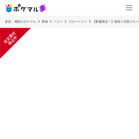
産直・通販のポケマル
果物
ベリー
ブルーベリー
【数量限定！】朝採り完熟ブルーベ
注
文
受
付
停
止
中