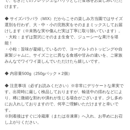
で、もぎたてのフレッシュなパリッとした食感をお楽しみいただ
けます。
◆ サイズバラバラ（MIX）だからこその楽しみ方当園ではサイズ
選別を行わず、大・中・小の完熟実をそのままミックスしてお届
けします（※未熟な実や傷んだ実は丁寧に取り除いています）。
・大粒：まずは贅沢にそのまま生食で、ジューシーな果汁を堪
能！
・小粒：旨味が凝縮しているので、ヨーグルトのトッピングや自
家製ジャムに。サイズごとに異なる食感や甘みの違いを、ご家族
みんなでワイワイ楽しんでいただけたら嬉しいです。
◆ 内容量500g（250gパック × 2個）
◆ 注意事項（必ずお読みください）※非常にデリケートな果実で
す。出荷時に厳しく検品しておりますが、輸送中の揺れなどによ
り、稀に微細な割れや潰れが生じる場合がございます。少し多め
にお入れしておりますので、何卒ご理解いただけますと幸いで
す。
※到着後はすぐに冷蔵庫（または冷凍庫）へ入れ、お早めにお召
し上がりください。