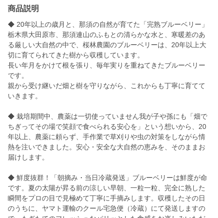
商品説明
◆ 20年以上の歳月と、那須の自然が育てた「完熟ブルーベリー」
栃木県大田原市、那須連山のふもとの清らかな水と、寒暖差のあ
る厳しい大自然の中で、桜林農園のブルーベリーは、20年以上大
切に育てられてきた樹から収穫しています。
長い年月をかけて根を張り、毎年実りを重ねてきたブルーベリー
です。
親から受け継いだ畑と樹を守りながら、これからも丁寧に育てて
いきます。
◆ 栽培期間中、農薬は一切使っていません我が子や孫にも「畑で
ちぎってその場で笑顔で食べられる安心を」という想いから、20
年以上、農薬に頼らず、手作業で草刈りや虫の対策をしながら情
熱を注いできました。安心・安全な大自然の恵みを、そのままお
届けします。
◆ 鮮度抜群！「朝摘み・当日冷蔵発送」ブルーベリーは鮮度が命
です。夏の太陽が昇る前の涼しい早朝、一粒一粒、完全に熟した
瞬間をプロの目で見極めて丁寧に手摘みします。収穫したその日
のうちに、ヤマト運輸のクール宅急便（冷蔵）にて発送しますの