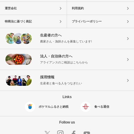
運営会社
利用規約
特商法に基づく表記
プライバシーポリシー
生産者の方へ
農家さん・漁師さんを募集しています!
法人・自治体の方へ
アライアンスのご相談はこちらから
採用情報
生産者と食べる人をつなぎたい
Links
ポケマルふるさと納税
食べる通信
Follow us