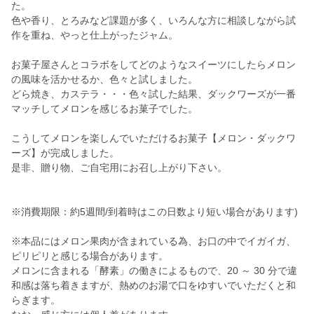
た。
色や香り、とろみなど課題が多く、いろんな方に相談しながら試
作を重ね、やっと仕上がったジャム。
お菓子屋さんとコラボをしてどのようなスイーツにしたらメロン
の風味を活かせるか、色々と試しました。
どら焼き、カステラ・・・色々試した結果、ダックワーズが一番
マッチしてメロンを感じるお菓子でした。
こうしてメロンを楽しんでいただけるお菓子【メロン・ダックワ
ーズ】が完成しました。
是非、贈り物、ご自宅用にお召し上がり下さい。
※消費期限：約5週間/到着時はこの日数より短い場合があります)
※本品にはメロン果肉が含まれている為、お口の中でイガイガ、
ピリピリと感じる場合があります。
メロンに含まれる「酵素」の働きによるもので、20 ～ 30 分で違
和感は落ち着きますが、熱めのお湯で口をゆすいでいただくと和
らぎます。