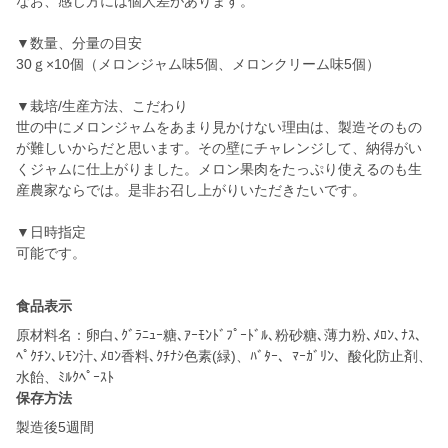
なお、感じ方には個人差があります。
▼数量、分量の目安
30ｇ×10個（メロンジャム味5個、メロンクリーム味5個）
▼栽培/生産方法、こだわり
世の中にメロンジャムをあまり見かけない理由は、製造そのもの
が難しいからだと思います。その壁にチャレンジして、納得がい
くジャムに仕上がりました。メロン果肉をたっぷり使えるのも生
産農家ならでは。是非お召し上がりいただきたいです。
▼日時指定
可能です。
食品表示
原材料名：卵白､ｸﾞﾗﾆｭｰ糖､ｱｰﾓﾝﾄﾞﾌﾟｰﾄﾞﾙ､粉砂糖､薄力粉､ﾒﾛﾝ､ﾅｽ､
ﾍﾟｸﾁﾝ､ﾚﾓﾝ汁､ﾒﾛﾝ香料､ｸﾁﾅｼ色素(緑)、ﾊﾞﾀｰ、ﾏｰｶﾞﾘﾝ、酸化防止剤、
保存方法
製造後5週間