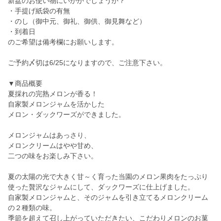
新盆のお使い物にいかがでしょうか？
・手提げ紙袋の有無
・のし（御中元、御礼、御供、御見舞など）
・到着日
のご希望は備考欄にお願いします。
ご予約〆切は6/25になりますので、ご注意下さい。
▼商品概要
夏採れの完熟メロンが香る！
自家製メロンジャムを活かした
メロン・ダックワーズができました。
メロンジャムはあっさり、
メロンクリームはやや甘め、
二つの味をお楽しみ下さい。
夏の太陽の光で大きく甘～く育った当園のメロン果肉をたっぷり
使った贅沢なジャムにして、ダックワーズに仕上げました。
自家製メロンジャムと、そのジャムを引き立てるメロンクリーム
の２種類の味。
季節を超えて召し上がっていただきたい、こだわりメロンのお菓