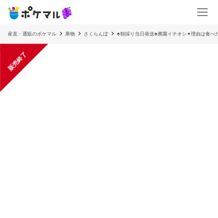
産直・通販のポケマル
果物
さくらんぼ
♣朝採り当日発送♣農園イチオシ✦理由は食べ
販売終了