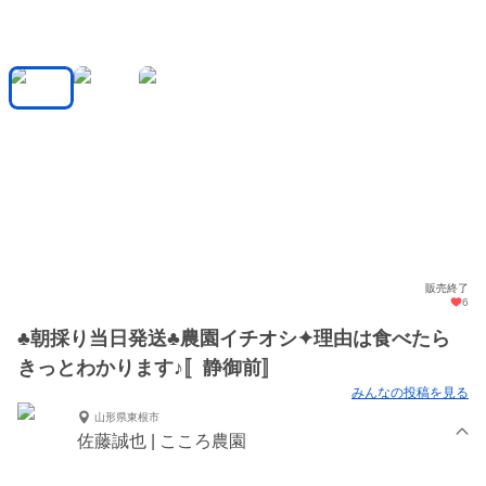
販売終了
6
♣朝採り当日発送♣農園イチオシ✦理由は食べたら
きっとわかります♪〚静御前〛
みんなの投稿を見る
山形県東根市
佐藤誠也 | こころ農園