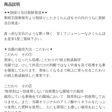
商品説明
✷✷朝採り当日新鮮発送✷✷
果樹王国東根市より朝採りしたさくらんぼをその日のうちに新鮮
当日発送♪
真っ赤な宝石のような艶々輝く、甘くてジューシーなさくらんぼ
を是非1度ご賞味下さい。
▼当園の栽培方法・こだわり▼
こだわり その①
美味しくなったら収穫♪こだわりの“樹上熟成栽培”
当園では、けして外見だけの判断ではなく中身を見て収穫する事
を徹底しております。美味しくなるまで樹上に実らせるこだわり
の樹上熟成栽培した果実です。
こだわり その②
“除草剤は一切使用しない”自然豊かな園地での栽培
栽培している果物全ての園地において、除草剤は一切使用してお
りません。また、当園オリジナルのアミノ酸やミネラルをたっぷ
り使用した肥料を使用し、人にも環境にも優しい栽培をおこなっ