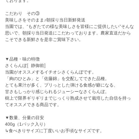
ております。
こだわり その③
美味しさをそのまま♪朝採り当日新鮮発送
当園では、“もぎたての様な美味しさを皆様にご提供したい”そんな
思いで、朝採り当日発送にこだわっております。農家直送だから
こそできる新鮮さを是非ご賞味下さい。
▼品種・味の特徴
さくらんぼ〚静御前〛
当園がオススメするイチオシさくらんぼです。
「絢のひとみ」と「佐藤錦」を交配してできた品種。
とても果汁が多く、プリっとした弾ける食感が癖になる、
甘さもしっかり感じられるジューシーなさくらんぼ。
樹上で限界ギリギリまでじっくり熟成させて栽培した自信を持っ
てオススメできる商品です。
▼数量、分量の目安
400g（1パック入り）
↳食べきりサイズに丁度いいお手頃なサイズです。