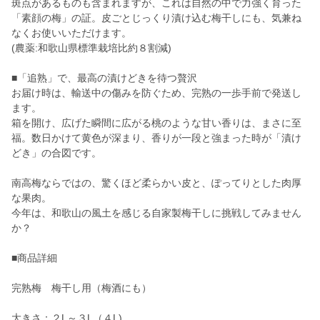
斑点があるものも含まれますが、これは自然の中で力強く育った
「素顔の梅」の証。皮ごとじっくり漬け込む梅干しにも、気兼ね
なくお使いいただけます。
(農薬:和歌山県標準栽培比約８割減)
■「追熟」で、最高の漬けどきを待つ贅沢
お届け時は、輸送中の傷みを防ぐため、完熟の一歩手前で発送し
ます。
箱を開け、広げた瞬間に広がる桃のような甘い香りは、まさに至
福。数日かけて黄色が深まり、香りが一段と強まった時が「漬け
どき」の合図です。
南高梅ならではの、驚くほど柔らかい皮と、ぽってりとした肉厚
な果肉。
今年は、和歌山の風土を感じる自家製梅干しに挑戦してみません
か？
■商品詳細
完熟梅 梅干し用（梅酒にも）
大きさ：２L～３L（４L)