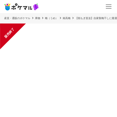
産直・通販のポケマル
果物
梅（うめ）
南高梅
【朝もぎ直送】自家製梅干しに最適!
販売終了