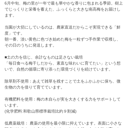
6月中旬、梅の里が一年で最も華やかな香りに包まれる季節。樹上
でじっくりと栄養を蓄えた、ふっくらと大きな南高梅をお届けし
ます。
当園が大切にしているのは、農家直送だからこそ実現できる「鮮
度」です。
朝一番、淡い黄色に色づき始めた梅を一粒ずつ手作業で収穫し、
その日のうちに発送します。
■土の力を信じ、余計なものは足さない栽培
「毎日食べる梅干しだから、素直な味わいに育てたい」という想
いで、自然の循環に寄り添った環境づくりを続けています。
除草剤不使用：あえて雑草を残すことで土をふかふかに保ち、微
生物の力を借りて育てています。
有機肥料を使用：梅の木自らが実を大きくする力をサポートして
います。
(化学肥料:和歌山県標準栽培比約９割減)
低農薬栽培： 農薬の使用を最小限に抑えています。表面に小さな