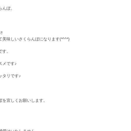
らんぼ。
︎
味しいさくらんぼになります(*^^*)
です。
スメです♪
ッタリです♪
ぼを宜しくお願いします。