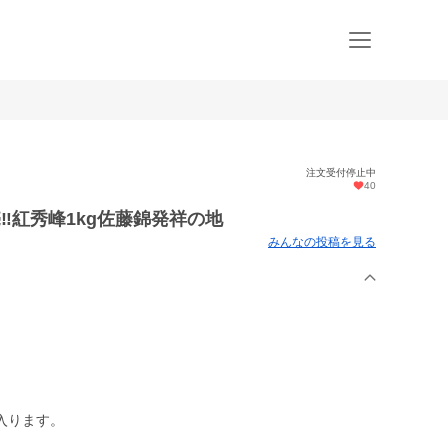
注文受付停止中
40
‼︎紅秀峰1kg佐藤錦発祥の地
みんなの投稿を見る
入ります。