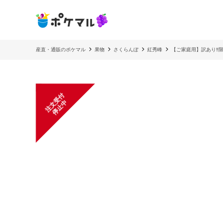
産直・通販のポケマル
果物
さくらんぼ
紅秀峰
【ご家庭用】訳あり‼︎限
注
文
受
付
停
止
中