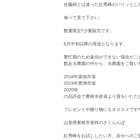
佐藤錦とは違った紅秀峰のパリッとし
食べて見て下さい。
数量限定‼︎少量販売です。
6月中旬以降の発送となります。
繁忙期のため返信ができない場合がご
数ある農園の中から、当農園をご覧い
2018年築地市場
2019年豊洲市場
2020年
の品評会で農林水産省より賞をいただ
プレゼントや贈り物にもオススメです‼
山形県東根市発祥のさくらんぼ
紅秀峰をお試ししたい方、自分へのご