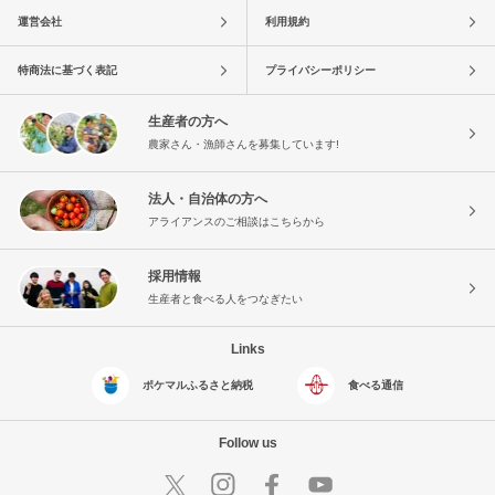
運営会社
利用規約
特商法に基づく表記
プライバシーポリシー
生産者の方へ
農家さん・漁師さんを募集しています!
法人・自治体の方へ
アライアンスのご相談はこちらから
採用情報
生産者と食べる人をつなぎたい
Links
ポケマルふるさと納税
食べる通信
Follow us