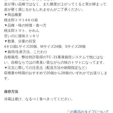
皮が薄い品種ではなく、また糖度が上がってくると実が締まって
皮が硬く感じるかもしれませんがご了承ください。
▼商品概要
桃太郎トマト4キロ箱
▼品種・味の特徴・食べ方
桃太郎トマト、かれん
甘いのに後味スッキリ
▼数量、分量の目安
4キロ箱Lサイズ20個、Mサイズ24個、Sサイズ28個
▼栽培/生産方法、こだわり
自根栽培、弊社特許取得のTC -21養液栽培システムで他にはな
い、自根ならではの青臭い昔ながらの味のトマトになってます。
▼注文に際しての注意点（配送方法や納期指定など）
収穫量や時期のおすすめで20個から28個のいずれかでお送りしま
す。
保存方法
冷蔵は避け、なるべく食べきってください。
この商品のタイプについて