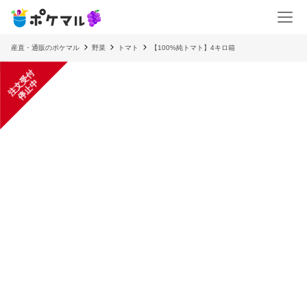
産直・通販のポケマル
野菜
トマト
【100%純トマト】4キロ箱
注
文
受
付
停
止
中