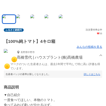
注文受付停止中
ふるさと納税可
56
【100%純トマト】4キロ箱
みんなの投稿を見る
長野県中野市
髙橋雪代 | ハウスプラント(株)髙橋農場
マークのついた生産者さんは、過去1年間で平均して特に高い評価を得
ています。
生産者バッジの基準が新しくなりました。
詳しくはこちら
商品説明
▼自己紹介
一度食べてほしい、本物のトマト。
食べてみれば違いが分かるはず。