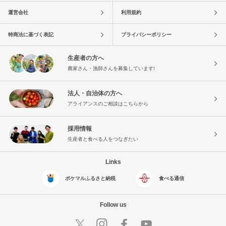
運営会社
利用規約
特商法に基づく表記
プライバシーポリシー
生産者の方へ
農家さん・漁師さんを募集しています!
法人・自治体の方へ
アライアンスのご相談はこちらから
採用情報
生産者と食べる人をつなぎたい
Links
ポケマルふるさと納税
食べる通信
Follow us