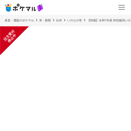
産直・通販のポケマル
米・穀類
白米
いのちの壱
【特価】令和7年産 特別栽培いの
注
文
受
付
停
止
中