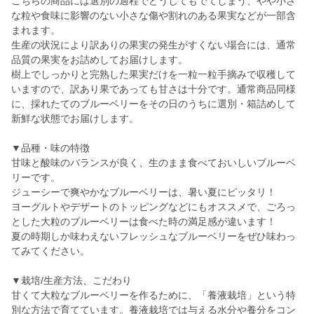
こちらの商品には選別の過程でどうしてもでてしまう、やや小さ
な粒や食味に影響のない小さな傷や割れのある果実などが一部含
まれます。
生産の状況により訳ありの果実の発生がすくない場合には、通常
品質の果実をお詰めしてお届けします。
樹上でしっかりと完熟した果実だけを一粒一粒手摘みで収穫して
いますので、訳あり果であっても甘さは十分です。通常商品同様
に、採れたてのブルーベリーをその日のうちに選別・箱詰めして
新鮮な状態でお届けします。
▼品種・味の特徴
甘味と酸味のバランスが良く、生のまま食べておいしいブルーベ
リーです。
ジューシーで爽やかなブルーベリーは、暑い夏にピッタリ！
ヨーグルトやデザートのトッピングなどにもオススメで、ごろっ
とした大粒のブルーベリーは食べた時の満足感が違います！
夏の時期しか味わえないフレッシュなブルーベリーをぜひ味わっ
てみてください。
▼栽培/生産方法、こだわり
甘くて大粒なブルーベリーを作るために、「養液栽培」という特
別な方法で育てています。養液栽培では与える水分や養分をコン