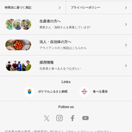
特商法に基づく表記
プライバシーポリシー
生産者の方へ
農家さん・漁師さんを募集しています!
法人・自治体の方へ
アライアンスのご相談はこちらから
採用情報
生産者と食べる人をつなぎたい
Links
ポケマルふるさと納税
食べる通信
Follow us
日本最大級の産直（産地直送）ECサイト『ポケットマルシェ（ポケマル）』