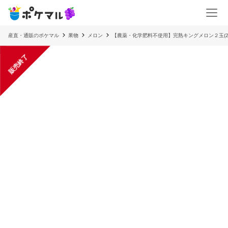
産直・通販のポケマル
果物
メロン
【農薬・化学肥料不使用】完熟キングメロン２玉(2.
販売終了