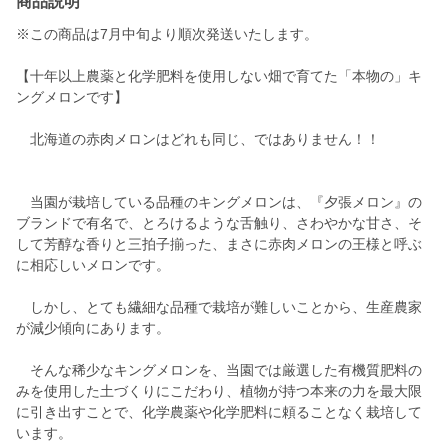
商品説明
※この商品は7月中旬より順次発送いたします。
【十年以上農薬と化学肥料を使用しない畑で育てた「本物の」キ
ングメロンです】
北海道の赤肉メロンはどれも同じ、ではありません！！
当園が栽培している品種のキングメロンは、『夕張メロン』の
ブランドで有名で、とろけるような舌触り、さわやかな甘さ、そ
して芳醇な香りと三拍子揃った、まさに赤肉メロンの王様と呼ぶ
に相応しいメロンです。
しかし、とても繊細な品種で栽培が難しいことから、生産農家
が減少傾向にあります。
そんな稀少なキングメロンを、当園では厳選した有機質肥料の
みを使用した土づくりにこだわり、植物が持つ本来の力を最大限
に引き出すことで、化学農薬や化学肥料に頼ることなく栽培して
います。