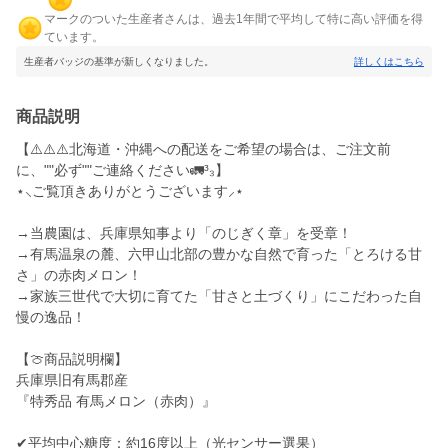
マークのついた生産者さんは、過去1年間で平均して特に高い評価を得
ています。
生産者バッジの基準が新しくなりました。
詳しくはこちら
商品説明
【⚠️⚠️⚠️北海道・沖縄への配送をご希望の場合は、ご注文前
に、""必ず""ご連絡ください🚛³₃】
⋆⸜ご覧頂きありがとうございます⸝⋆
→当農園は、兵庫県知事より「のじぎく章」を受章！
→有馬温泉の麓、六甲山北部の豊かな自然で育った「とろける甘
さ」の赤肉メロン！
→家族三世代で大切に育てた「甘さと土づくり」にこだわった自
慢の逸品！
【🍈商品説明欄】
兵庫県旧有馬郡産
『特秀品 有馬メロン（赤肉）』
✔︎平均中心糖度：約16度以上（光センサー選果）