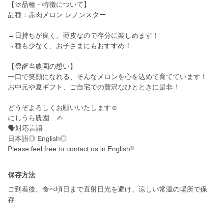
【🍈品種・特徴について】
品種：赤肉メロン レノンスター
→日持ちが良く、薄皮なので存分に楽しめます！
→種も少なく、お子さまにもおすすめ！
【🧑‍🌾当農園の想い】
一口で笑顔になれる、そんなメロンを心を込めて育てています！
お中元や夏ギフト、ご自宅での贅沢なひとときに是非！
どうぞよろしくお願いいたします☺︎
にしうら農園 ...✍︎
🗣️対応言語
日本語◎ English◎
Please feel free to contact us in English!!
保存方法
ご到着後、食べ頃日まで直射日光を避け、涼しい常温の場所で保
存