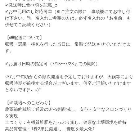
✔︎発送時に食べ頃を記載_φ
✔︎お中元用のし対応可◎（※ご注文の際に、事項欄にてお申し付
け下さい。尚、名入れご希望の方は、必ず名入れの「お名前」も
併せてご記載ください）
【🚛配送について】
収穫・選果・梱包を行った当日に、常温で発送させていただきま
す。
✔︎お届け日時の指定可（7/15〜7/28までの期間）
※7月中旬頃からの順次発送を予定しておりますが、天候等により
収穫時期が前後する場合がございます。何卒ご理解いただけます
と幸いです(* ᴗ ᴗ)⁾⁾
【🌱栽培へのこだわり】
農薬節約栽培：通常の8〜9割削減し、安心・安全なメロンづくり
を実現
土づくり：有機質堆肥をたっぷり施し、健康な土壌環境を維持
高品質管理：1株2果に厳選し、糖度を最大化⤴︎