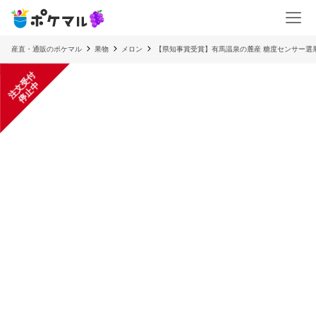
産直・通販のポケマル
果物
メロン
【県知事賞受賞】有馬温泉の麓産 糖度センサー選
注
文
受
付
停
止
中