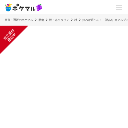
産直・通販のポケマル
果物
桃・ネクタリン
桃
好みが選べる！ 訳あり 南アルプ
注
文
受
付
停
止
中