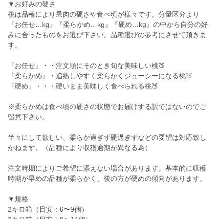
▼お好みの硬さ
桃は品種により果肉の硬さや食べ頃が様々です。分量区分より
『お任せ…kg』『柔らかめ…kg』『硬め…kg』の中から自分の好
みに合ったものをお選び下さい。品種選びの参考にさせて頂きま
す。
『お任せ』・・注文順にそのとき旬な美味しい桃🍑
『柔らかめ』・追熟しやすく柔らかくジューシーになる桃🍑
『硬め』・・・硬いまま美味しく食べられる桃🍑
※柔らかめは食べ頃の硬さの状態でお届けする訳ではないのでご
留意下さい。
半々にして欲しい、柔らか過ぎず硬過ぎずなどの要望は対応致し
かねます。（品種により収穫適期が異なる為）
注文時期によりご希望に添えない場合があります。基本的に収穫
時期が早めの品種が柔らかく、後の方が硬めの傾向があります。
▼規格
2キロ箱（目安：6〜9個）