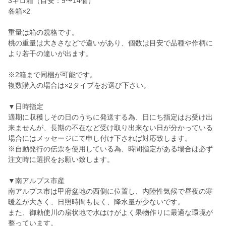
3キロ箱（目安：9〜14個）
各箱×2
重量は箱の規格です。
桃の重量は大きさなどで違いがあり、個数は目安で品種や作柄に
より若干の違いが出ます。
※2箱まで同梱が可能です。
複数購入の場合は×2タイプをお選び下さい。
▼日時指定
適期に収穫しその日のうちに発送する為、日にち指定はお受け出
来ませんが、長期の不在など受け取り出来ない日が分かっている
場合にはメッセージにて申し付け下されば対応致します。
※自動発行の伝票を使用している為、時間指定がある場合は必ず
注文時に選択をお願い致します。
▼南アルプス市産
南アルプス市は甲府盆地の西側に位置し、内陸性気候で昼夜の寒
暖差が大きく、日照時間も長く、降水量が少ないです。
また、御勅使川の扇状地で水はけがよく果物作りに最適な環境が
整っています。